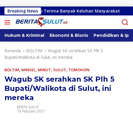
Langsung ke konten
la E Paruntu Terima Banyak Keluhan Masyarakat
Breaking News
Gracia 
Hukum & Kriminal
Ekonomi & Bisnis
Pendidikan & Ipt
Beranda
BOLTIM
Wagub SK serahkan SK Plh 5
Bupati/Walikota di Sulut, ini mereka
BOLTIM
,
MINSEL
,
MINUT
,
SULUT
,
TOMOHON
Wagub SK serahkan SK Plh 5
Bupati/Walikota di Sulut, ini
mereka
BERITA SULUT
19 Februari 2021