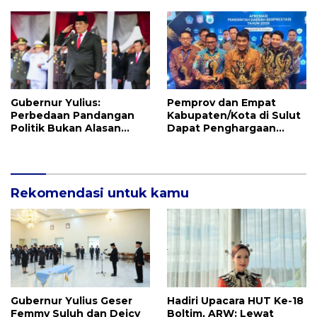
Ekspansi Bisnis
Sondakh Sebut Ini
Prestasi Yang
Membanggakan
Gubernur Yulius:
Pemprov dan Empat
Perbedaan Pandangan
Kabupaten/Kota di Sulut
Politik Bukan Alasan
Dapat Penghargaan
Perpecahan, Tapi
Nasional Atas Prestasi Ini
Kekayaan Besar
Rekomendasi untuk kamu
Gubernur Yulius Geser
Hadiri Upacara HUT Ke-18
Femmy Suluh dan Deicy
Boltim, ARW: Lewat