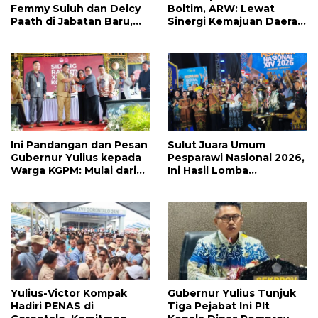
Femmy Suluh dan Deicy
Boltim, ARW: Lewat
Paath di Jabatan Baru,
Sinergi Kemajuan Daerah
Jahja Rondonuwu
Dapat Terwujud
Promosi jadi Kadis
Ini Pandangan dan Pesan
Sulut Juara Umum
Gubernur Yulius kepada
Pesparawi Nasional 2026,
Warga KGPM: Mulai dari
Ini Hasil Lomba
Pergantian Pengurus
Selengkapnya
Hingga Politik Praktis
Yulius-Victor Kompak
Gubernur Yulius Tunjuk
Hadiri PENAS di
Tiga Pejabat Ini Plt