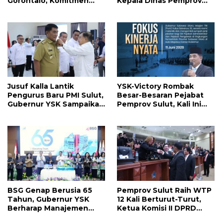
Gorontalo, Komitmen
Kepala Dinas Pemprov
Pemprov Sulut Dukung
Sulut, Ada yang
Program Ketahanan
Menyusul?
Pangan Presiden
Prabowo
Jusuf Kalla Lantik
YSK-Victory Rombak
Pengurus Baru PMI Sulut,
Besar-Besaran Pejabat
Gubernur YSK Sampaikan
Pemprov Sulut, Kali Ini
Ini
Ada 134 Jabatan dan Ini
Daftarnya
BSG Genap Berusia 65
Pemprov Sulut Raih WTP
Tahun, Gubernur YSK
12 Kali Berturut-Turut,
Berharap Manajemen
Ketua Komisi II DPRD
Terus Berinovasi dan
Sulut Inggried JNN