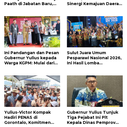
Paath di Jabatan Baru,
Sinergi Kemajuan Daerah
Jahja Rondonuwu
Dapat Terwujud
Promosi jadi Kadis
Ini Pandangan dan Pesan
Sulut Juara Umum
Gubernur Yulius kepada
Pesparawi Nasional 2026,
Warga KGPM: Mulai dari
Ini Hasil Lomba
Pergantian Pengurus
Selengkapnya
Hingga Politik Praktis
Yulius-Victor Kompak
Gubernur Yulius Tunjuk
Hadiri PENAS di
Tiga Pejabat Ini Plt
Gorontalo, Komitmen
Kepala Dinas Pemprov