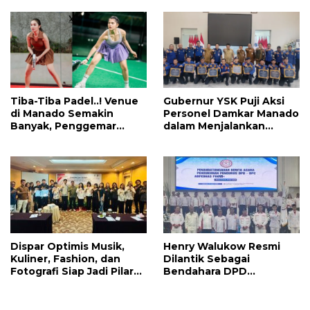
Pemprov Sulut Serius!
Tiba-Tiba Padel..! Venue
Gubernur YSK Puji Aksi
di Manado Semakin
Personel Damkar Manado
Banyak, Penggemar
dalam Menjalankan
Mayoritas Perempuan
Tugas Pelayanan Publik
Dispar Optimis Musik,
Henry Walukow Resmi
Kuliner, Fashion, dan
Dilantik Sebagai
Fotografi Siap Jadi Pilar
Bendahara DPD
Utama Menggerakkan
ABPEDNAS Sulut
Roda Ekraf di Manado