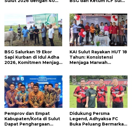
Sulut 2026 dengan 40
BSG dan Ketum ICF Sulut
Medali, Mercy Lateka:
Revino Pepah Raih 2
Iven Lebih Besar Sudah
Medali di Jabar
Menanti
BSG Salurkan 19 Ekor
KAI Sulut Rayakan HUT 18
Sapi Kurban di Idul Adha
Tahun: Konsistensi
2026, Komitmen Menjaga
Menjaga Marwah
Tradisi Berbagi
Advokat, Pejuang
Keadilan untuk Indonesia
Maju
Pemprov dan Empat
Didukung Persma
Kabupaten/Kota di Sulut
Legend, Adhyaksa FC
Dapat Penghargaan
Buka Peluang Bermarkas
Nasional Atas Prestasi Ini
di Manado, CEO: Asal