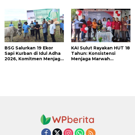
Medali, Mercy Lateka:
Revino Pepah Raih 2
Iven Lebih Besar Sudah
Medali di Jabar
Menanti
BSG Salurkan 19 Ekor
KAI Sulut Rayakan HUT 18
Sapi Kurban di Idul Adha
Tahun: Konsistensi
2026, Komitmen Menjaga
Menjaga Marwah
Tradisi Berbagi
Advokat, Pejuang
Keadilan untuk Indonesia
Maju