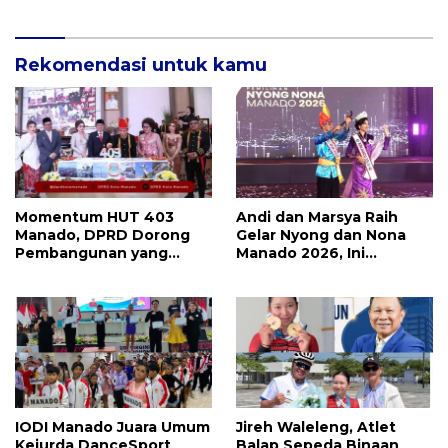
Roda Ekraf di Manado
Rekomendasi untuk kamu
Momentum HUT 403
Andi dan Marsya Raih
Manado, DPRD Dorong
Gelar Nyong dan Nona
Pembangunan yang
Manado 2026, Ini
Semakin Maju, Inklusif,
Pemenang Selengkapnya
dan Berkelanjutan
IODI Manado Juara Umum
Jireh Waleleng, Atlet
Kejurda DanceSport
Balap Sepeda Binaan