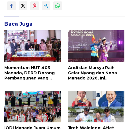
Baca Juga
Momentum HUT 403
Andi dan Marsya Raih
Manado, DPRD Dorong
Gelar Nyong dan Nona
Pembangunan yang
Manado 2026, Ini
Semakin Maju, Inklusif,
Pemenang Selengkapnya
dan Berkelanjutan
IODI Manado Juara Umum
Jireh Waleleng, Atlet