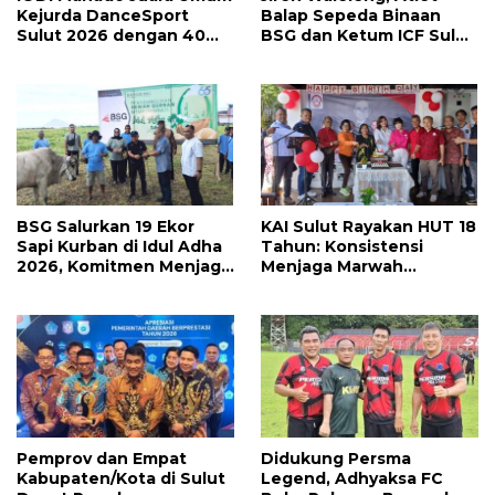
Kejurda DanceSport
Balap Sepeda Binaan
Sulut 2026 dengan 40
BSG dan Ketum ICF Sulut
Medali, Mercy Lateka:
Revino Pepah Raih 2
Iven Lebih Besar Sudah
Medali di Jabar
Menanti
BSG Salurkan 19 Ekor
KAI Sulut Rayakan HUT 18
Sapi Kurban di Idul Adha
Tahun: Konsistensi
2026, Komitmen Menjaga
Menjaga Marwah
Tradisi Berbagi
Advokat, Pejuang
Keadilan untuk Indonesia
Maju
Pemprov dan Empat
Didukung Persma
Kabupaten/Kota di Sulut
Legend, Adhyaksa FC