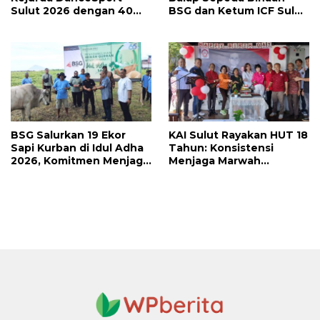
Sulut 2026 dengan 40
BSG dan Ketum ICF Sulut
Medali, Mercy Lateka:
Revino Pepah Raih 2
Iven Lebih Besar Sudah
Medali di Jabar
Menanti
BSG Salurkan 19 Ekor
KAI Sulut Rayakan HUT 18
Sapi Kurban di Idul Adha
Tahun: Konsistensi
2026, Komitmen Menjaga
Menjaga Marwah
Tradisi Berbagi
Advokat, Pejuang
Keadilan untuk Indonesia
Maju