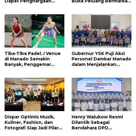
Dapat Penghargaan
Buka Peluang Bermarkas
Nasional Atas Prestasi Ini
di Manado, CEO: Asal
Pemprov Sulut Serius!
Tiba-Tiba Padel..! Venue
Gubernur YSK Puji Aksi
di Manado Semakin
Personel Damkar Manado
Banyak, Penggemar
dalam Menjalankan
Mayoritas Perempuan
Tugas Pelayanan Publik
Dispar Optimis Musik,
Henry Walukow Resmi
Kuliner, Fashion, dan
Dilantik Sebagai
Fotografi Siap Jadi Pilar
Bendahara DPD
Utama Menggerakkan
ABPEDNAS Sulut