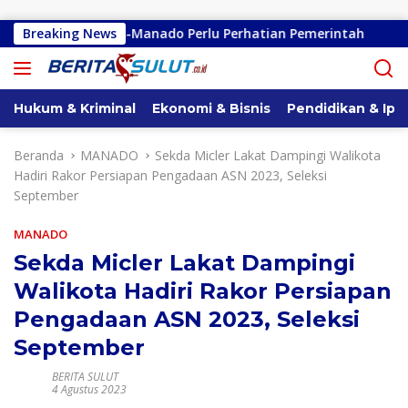
Langsung ke konten
no-Kembes-Manado Perlu Perhatian Pemerintah
Breaking News
Remly K
Hukum & Kriminal
Ekonomi & Bisnis
Pendidikan & Ipt
Beranda
MANADO
Sekda Micler Lakat Dampingi Walikota
Hadiri Rakor Persiapan Pengadaan ASN 2023, Seleksi
September
MANADO
Sekda Micler Lakat Dampingi
Walikota Hadiri Rakor Persiapan
Pengadaan ASN 2023, Seleksi
September
BERITA SULUT
4 Agustus 2023