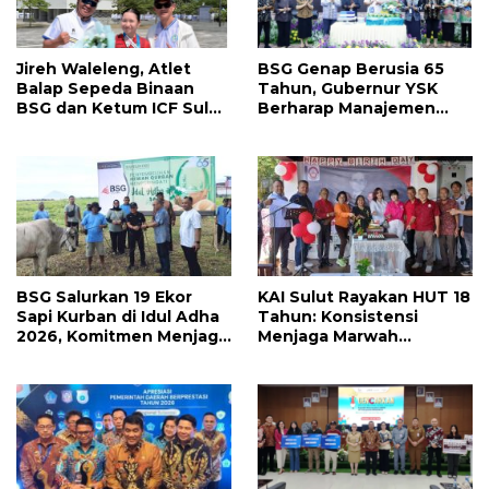
Jireh Waleleng, Atlet
BSG Genap Berusia 65
Balap Sepeda Binaan
Tahun, Gubernur YSK
BSG dan Ketum ICF Sulut
Berharap Manajemen
Revino Pepah Raih 2
Terus Berinovasi dan
Medali di Jabar
Ekspansi Bisnis
BSG Salurkan 19 Ekor
KAI Sulut Rayakan HUT 18
Sapi Kurban di Idul Adha
Tahun: Konsistensi
2026, Komitmen Menjaga
Menjaga Marwah
Tradisi Berbagi
Advokat, Pejuang
Keadilan untuk Indonesia
Maju