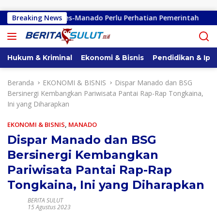
Langsung ke konten
ndano-Kembes-Manado Perlu Perhatian Pemerintah
Breaking News
Reml
Hukum & Kriminal
Ekonomi & Bisnis
Pendidikan & Ipt
Beranda
EKONOMI & BISNIS
Dispar Manado dan BSG
Bersinergi Kembangkan Pariwisata Pantai Rap-Rap Tongkaina,
Ini yang Diharapkan
EKONOMI & BISNIS
,
MANADO
Dispar Manado dan BSG
Bersinergi Kembangkan
Pariwisata Pantai Rap-Rap
Tongkaina, Ini yang Diharapkan
BERITA SULUT
15 Agustus 2023