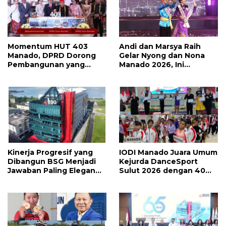
Momentum HUT 403
Andi dan Marsya Raih
Manado, DPRD Dorong
Gelar Nyong dan Nona
Pembangunan yang
Manado 2026, Ini
Semakin Maju, Inklusif,
Pemenang Selengkapnya
dan Berkelanjutan
Kinerja Progresif yang
IODI Manado Juara Umum
Dibangun BSG Menjadi
Kejurda DanceSport
Jawaban Paling Elegan
Sulut 2026 dengan 40
Atas Segala Kebisingan
Medali, Mercy Lateka:
Isu
Iven Lebih Besar Sudah
Menanti