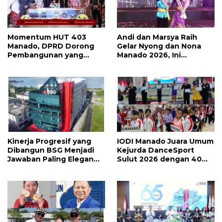
Momentum HUT 403
Andi dan Marsya Raih
Manado, DPRD Dorong
Gelar Nyong dan Nona
Pembangunan yang
Manado 2026, Ini
Semakin Maju, Inklusif,
Pemenang Selengkapnya
dan Berkelanjutan
Kinerja Progresif yang
IODI Manado Juara Umum
Dibangun BSG Menjadi
Kejurda DanceSport
Jawaban Paling Elegan
Sulut 2026 dengan 40
Atas Segala Kebisingan
Medali, Mercy Lateka:
Isu
Iven Lebih Besar Sudah
Menanti