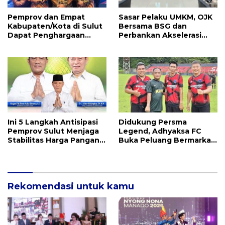
Pemprov dan Empat
Sasar Pelaku UMKM, OJK
Kabupaten/Kota di Sulut
Bersama BSG dan
Dapat Penghargaan
Perbankan Akselerasi
Nasional Atas Prestasi Ini
GENCARKAN di Tondano
Ini 5 Langkah Antisipasi
Didukung Persma
Pemprov Sulut Menjaga
Legend, Adhyaksa FC
Stabilitas Harga Pangan
Buka Peluang Bermarkas
Jelang Idul Adha 1447 H
di Manado, CEO: Asal
Pemprov Sulut Serius!
Rekomendasi untuk kamu