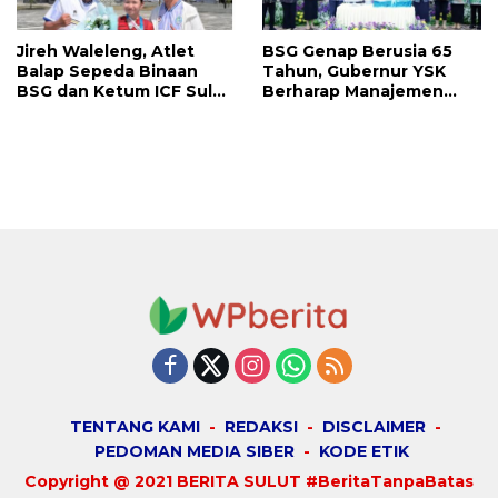
Jireh Waleleng, Atlet
BSG Genap Berusia 65
Balap Sepeda Binaan
Tahun, Gubernur YSK
BSG dan Ketum ICF Sulut
Berharap Manajemen
Revino Pepah Raih 2
Terus Berinovasi dan
Medali di Jabar
Ekspansi Bisnis
TENTANG KAMI
REDAKSI
DISCLAIMER
PEDOMAN MEDIA SIBER
KODE ETIK
Copyright @ 2021 BERITA SULUT #BeritaTanpaBatas