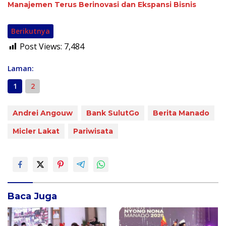
Manajemen Terus Berinovasi dan Ekspansi Bisnis
Berikutnya
Post Views:
7,484
Laman:
1
2
Andrei Angouw
Bank SulutGo
Berita Manado
Micler Lakat
Pariwisata
Baca Juga