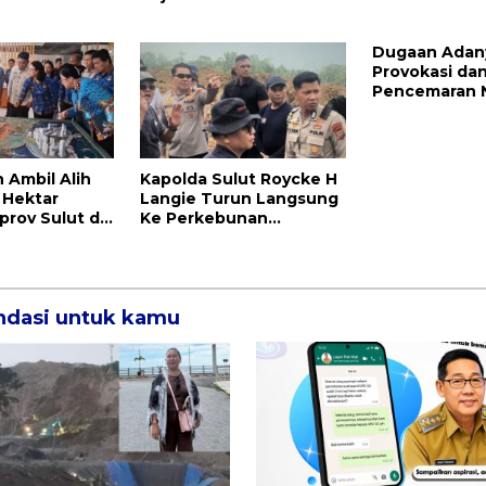
itmen
Ini Daftarnya
Hengky Honan
ndito Untuk
Simbol Kerja 
Dugaan Adan
Almarhum
Provokasi da
Pencemaran 
Wenny Lumen
Laporkan Sej
Bakal Calon 
Desa Koha
Ambil Alih
Kapolda Sulut Roycke H
 Hektar
Langie Turun Langsung
rov Sulut di
Ke Perkebunan
Tatawiran Tinjau
Polemik Lahan 55
Hektare
dasi untuk kamu