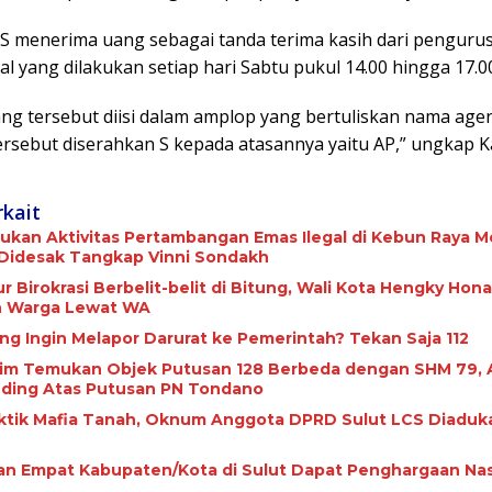
S menerima uang sebagai tanda terima kasih dari penguru
al yang dilakukan setiap hari Sabtu pukul 14.00 hingga 17.0
ng tersebut diisi dalam amplop yang bertuliskan nama age
ersebut diserahkan S kepada atasannya yaitu AP,” ungkap K
rkait
ukan Aktivitas Pertambangan Emas Ilegal di Kebun Raya M
 Didesak Tangkap Vinni Sondakh
r Birokrasi Berbelit-belit di Bitung, Wali Kota Hengky Ho
 Warga Lewat WA
ng Ingin Melapor Darurat ke Pemerintah? Tekan Saja 112
kim Temukan Objek Putusan 128 Berbeda dengan SHM 79, A
ding Atas Putusan PN Tondano
ktik Mafia Tanah, Oknum Anggota DPRD Sulut LCS Diaduk
n Empat Kabupaten/Kota di Sulut Dapat Penghargaan Nas