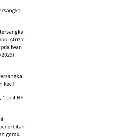
ersangka
 tersangka
pol Afrizal
Ipda Iwan
9/2023)
 tersangka
 kecil.
 1 unit HP
ni
penerbitan
ah gerak.