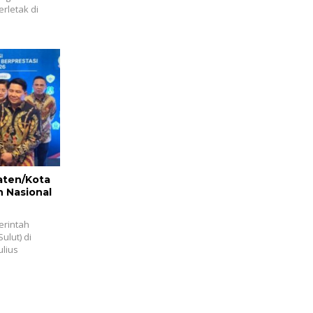
erletak di
aten/Kota
n Nasional
erintah
ulut) di
lius