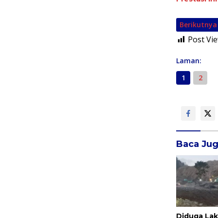
Berikutnya
Post Vie
Laman:
1
2
Baca Ju
Diduga La