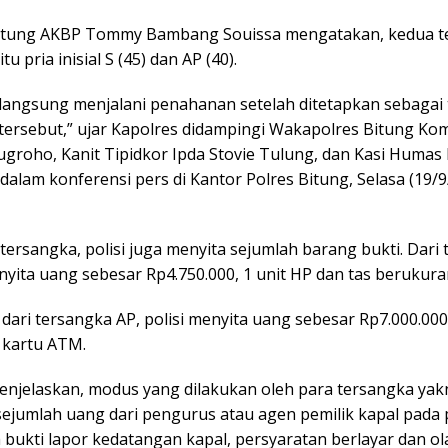
itung AKBP Tommy Bambang Souissa mengatakan, kedua t
tu pria inisial S (45) dan AP (40).
langsung menjalani penahanan setelah ditetapkan sebagai
tersebut,” ujar Kapolres didampingi Wakapolres Bitung Kom
groho, Kanit Tipidkor Ipda Stovie Tulung, dan Kasi Humas 
 dalam konferensi pers di Kantor Polres Bitung, Selasa (19/
tersangka, polisi juga menyita sejumlah barang bukti. Dari
enyita uang sebesar Rp4.750.000, 1 unit HP dan tas berukuran
ari tersangka AP, polisi menyita uang sebesar Rp7.000.000,
 kartu ATM.
enjelaskan, modus yang dilakukan oleh para tersangka yak
ejumlah uang dari pengurus atau agen pemilik kapal pada 
 bukti lapor kedatangan kapal, persyaratan berlayar dan ol