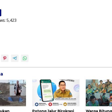
ws:
5,423
ga
kukan
Potong Jalur Birokrasi
Warga Bitung