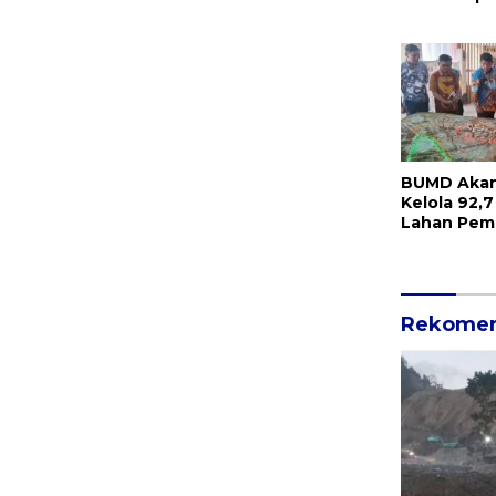
Nyata Kom
Hengky-Ra
Masyarakat
BUMD Akan 
Kelola 92,7
Lahan Pemp
KEK Bitung
Rekomen