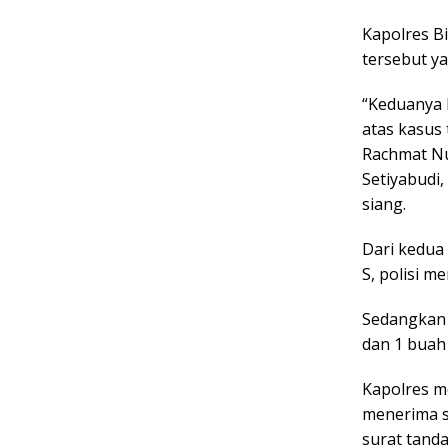
Kapolres B
tersebut yai
“Keduanya 
atas kasus 
Rachmat Nu
Setiyabudi,
siang.
Dari kedua 
S, polisi m
Sedangkan d
dan 1 buah
Kapolres m
menerima s
surat tanda