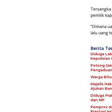
Tersangka 
pemilik kap
“Dimana ua
lalu uang t
Berita Te
Diduga Lak
Kepolisian
Potong Jalu
Pengaduan
Warga Bitu
Majelis Ha
Ajukan Ban
Diduga Pra
dan MP
Pemprov da
Prestasi Ini