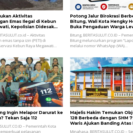
ukan Aktivitas
Potong Jalur Birokrasi Berbel
an Emas Ilegal di Kebun
Bitung, Wali Kota Hengky 
ati, Kepolisian Didesak
Buka Pengaduan Warga Le
inni Sondakh
TASULUT.co.id – Aktivitas
Bitung, BERITASULUT.CO.ID – Pemer
emas tanpa izin (PETI) di
Bitung meluncurkan program “Lapo
ervasi Kebun Raya Megawati…
melalui nomor WhatsApp (WA)…
ng Ingin Melapor Darurat ke
Majelis Hakim Temukan Ob
? Tekan Saja 112
128 Berbeda dengan SHM 79
Waris Ajukan Banding Atas
ASULUT.CO.ID – Pemerintah Kota
PN Tondano
 memperkuat pelayanan
Minahasa, BERITASULUT.CO.ID – S