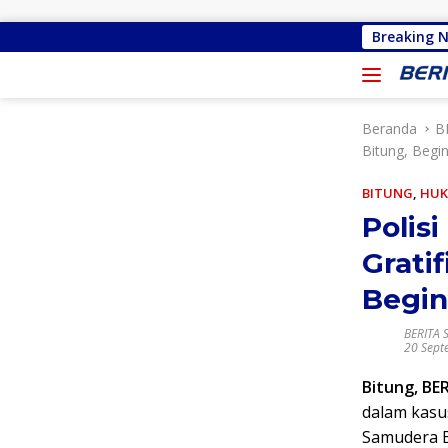
Langsung ke konten
Malu Bertemu Konstiuen, Gracia Y Oroh M
Breaking 
Beranda
B
Bitung, Begi
BITUNG
,
HUK
Polis
Grati
Begin
BERITA 
20 Sept
Bitung, BE
dalam kasus
Samudera Bi