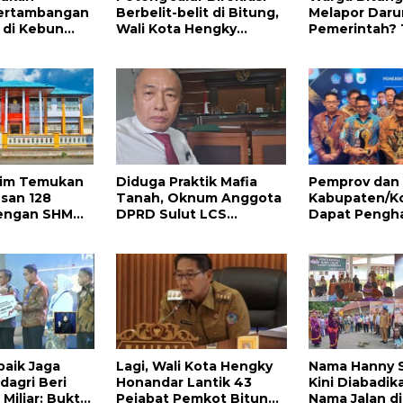
Pertambangan
Berbelit-belit di Bitung,
Melapor Daru
l di Kebun
Wali Kota Hengky
Pemerintah? 
ati,
Honandar Buka
112
 Didesak
Pengaduan Warga
inni Sondakh
Lewat WA
kim Temukan
Diduga Praktik Mafia
Pemprov dan
san 128
Tanah, Oknum Anggota
Kabupaten/Ko
engan SHM
DPRD Sulut LCS
Dapat Pengh
ris Ajukan
Diadukan ke BK dan MP
Nasional Atas
as Putusan
Ini
o
baik Jaga
Lagi, Wali Kota Hengky
Nama Hanny 
ndagri Beri
Honandar Lantik 43
Kini Diabadik
Miliar: Bukti
Pejabat Pemkot Bitung,
Nama Jalan di