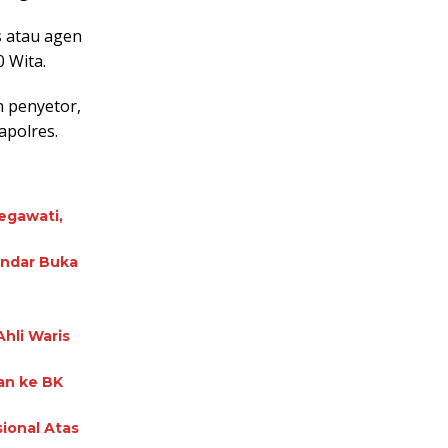
s atau agen
0 Wita.
n penyetor,
apolres.
egawati,
nandar Buka
hli Waris
an ke BK
ional Atas