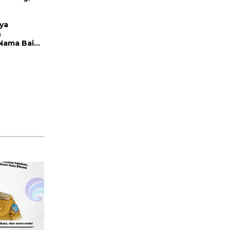
dar: Ini
Keras
ya
n
Nama Baik,
tut Resmi
umlah
Hukum Tua