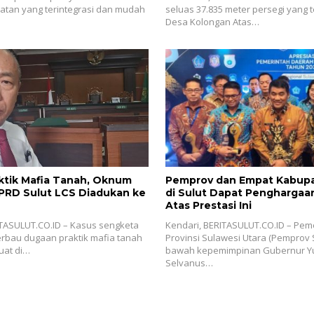
atan yang terintegrasi dan mudah
seluas 37.835 meter persegi yang t
Desa Kolongan Atas…
ktik Mafia Tanah, Oknum
Pemprov dan Empat Kabup
PRD Sulut LCS Diadukan ke
di Sulut Dapat Penghargaa
Atas Prestasi Ini
TASULUT.CO.ID – Kasus sengketa
Kendari, BERITASULUT.CO.ID – Pem
rbau dugaan praktik mafia tanah
Provinsi Sulawesi Utara (Pemprov S
uat di…
bawah kepemimpinan Gubernur Yu
Selvanus…