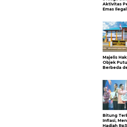
Aktivitas 
Emas Ilega
Raya Megaw
Kepolisian
Tangkap V
Majelis Ha
Objek Putu
Berbeda d
79, Ahli Wa
Banding At
PN Tondan
Bitung ‎Ter
Inflasi, Me
Hadiah Rp3 