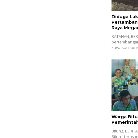
Diduga Lak
Pertambang
Raya Megaw
Tangkap V
RATAHAN, BERI
pertambangan 
kawasan kons
Warga Bitu
Pemerintah
Bitung, BERIT
Bitung terus