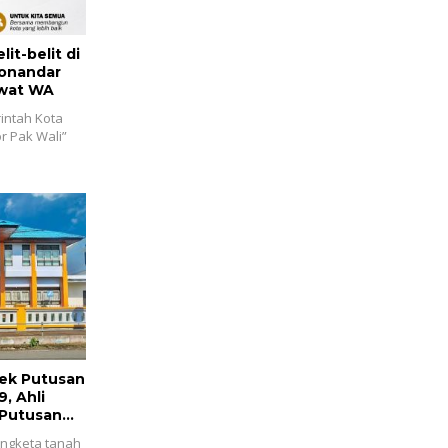
it-belit di
Honandar
wat WA
intah Kota
r Pak Wali”
jek Putusan
, Ahli
 Putusan
engketa tanah