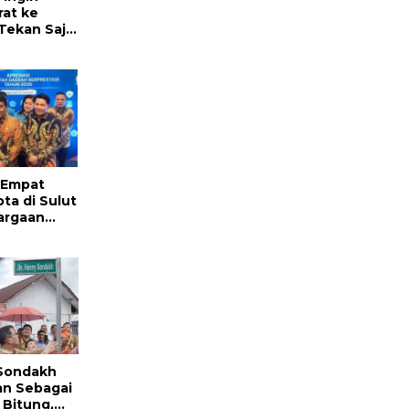
rat ke
Tekan Saja
 Empat
ta di Sulut
argaan
 Prestasi
Sondakh
an Sebagai
 Bitung,