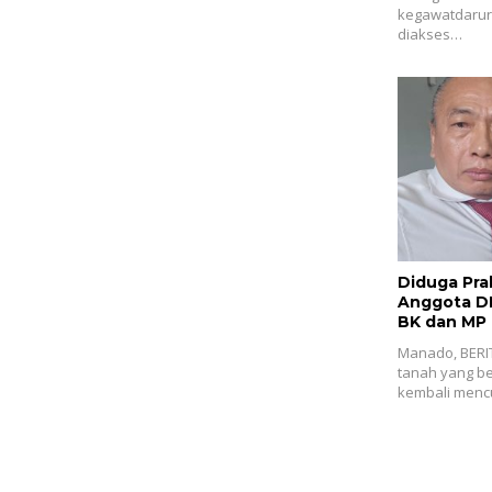
kegawatdarur
diakses…
Diduga Pra
Anggota D
BK dan MP
Manado, BERI
tanah yang be
kembali menc