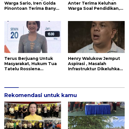
Warga Sario, Iren Golda
Anter Terima Keluhan
Pinontoan Terima Banyak
Warga Soal Pendidikan,
Aspirasi
Tarkam dan Sampah
Terus Berjuang Untuk
Henry Walukow Jemput
Masyarakat, Hukum Tua
Aspirasi , Masalah
Tatelu Rossiena
Infrastruktur Dikeluhkan
Anashtasya Angkouw
Warga Dimembe
Apresiasi Kinerja
Anggota DPRD Henry
Walukow
Rekomendasi untuk kamu