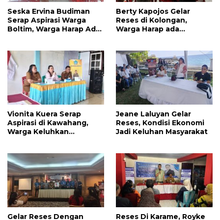
Seska Ervina Budiman
Berty Kapojos Gelar
Serap Aspirasi Warga
Reses di Kolongan,
Boltim, Warga Harap Ada
Warga Harap ada
Dukungan Pengurusan
Bantuan Penerangan
IPR
Jalan dan UMKM
Vionita Kuera Serap
Jeane Laluyan Gelar
Aspirasi di Kawahang,
Reses, Kondisi Ekonomi
Warga Keluhkan
Jadi Keluhan Masyarakat
Infrastruktur Jalan Dan
Pendidikan
Gelar Reses Dengan
Reses Di Karame, Royke