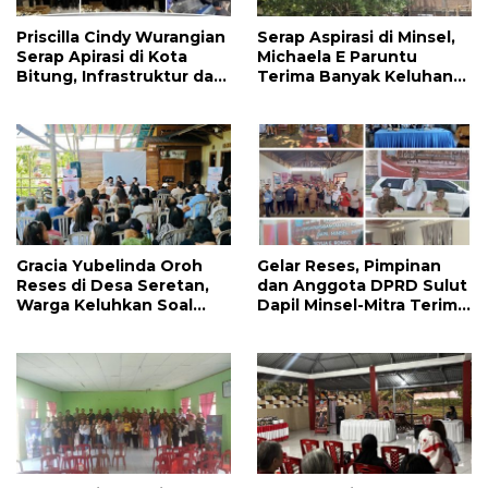
Priscilla Cindy Wurangian
Serap Aspirasi di Minsel,
Serap Apirasi di Kota
Michaela E Paruntu
Bitung, Infrastruktur dan
Terima Banyak Keluhan
Kesehatan Serta
Masyarakat
Pendidikan Dikeluhkan
Warga
Gracia Yubelinda Oroh
Gelar Reses, Pimpinan
Reses di Desa Seretan,
dan Anggota DPRD Sulut
Warga Keluhkan Soal
Dapil Minsel-Mitra Terima
Perbaikkan Infrastruktur
Banyak Aspirasi
Jalan