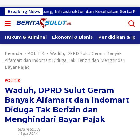
Langsung ke konten
i di Kota Bitung, Infrastruktur dan Kesehatan Serta Pendidikan
Breaking News
Hukum & Kriminal
Ekonomi & Bisnis
Pendidikan & Ipt
Beranda
POLITIK
Waduh, DPRD Sulut Geram Banyak
Alfamart dan Indomart Diduga Tak Berizin dan Menghindari
Bayar Pajak
POLITIK
Waduh, DPRD Sulut Geram
Banyak Alfamart dan Indomart
Diduga Tak Berizin dan
Menghindari Bayar Pajak
BERITA SULUT
15 Juli 2024