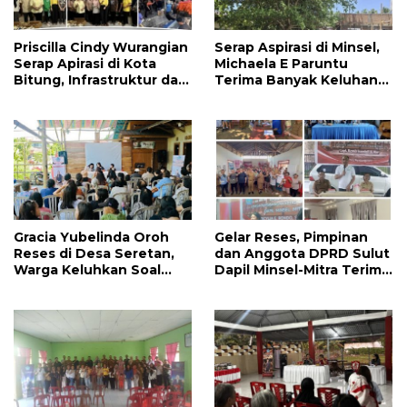
Priscilla Cindy Wurangian
Serap Aspirasi di Minsel,
Serap Apirasi di Kota
Michaela E Paruntu
Bitung, Infrastruktur dan
Terima Banyak Keluhan
Kesehatan Serta
Masyarakat
Pendidikan Dikeluhkan
Warga
Gracia Yubelinda Oroh
Gelar Reses, Pimpinan
Reses di Desa Seretan,
dan Anggota DPRD Sulut
Warga Keluhkan Soal
Dapil Minsel-Mitra Terima
Perbaikkan Infrastruktur
Banyak Aspirasi
Jalan