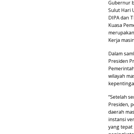
Gubernur b
Sulut Hari
DIPA dan T
Kuasa Peme
merupakan 
Kerja masi
Dalam samb
Presiden P
Pemerintah 
wilayah ma
kepentinga
“Setelah s
Presiden, 
daerah mas
instansi v
yang tepat 