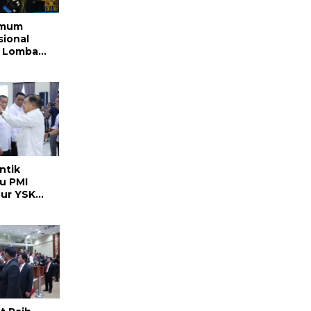
Umum
sional
il Lomba
a
ntik
u PMI
nur YSK
i