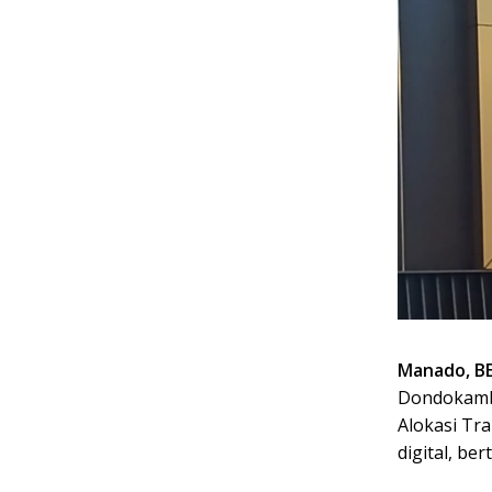
Manado, B
Dondokambe
Alokasi Tr
digital, be