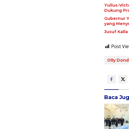
Yulius-Vic
Dukung Pr
Gubernur Y
yang Meny
Jusuf Kall
Post Vie
Olly Don
Baca Ju