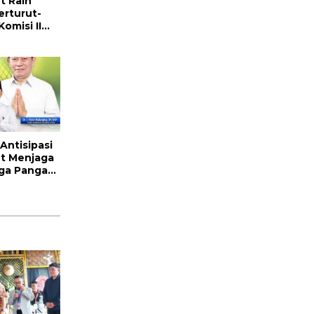
t Raih
erturut-
omisi II
nggried JNN
t Ini
an
 Antisipasi
t Menjaga
rga Pangan
dha 1447 H