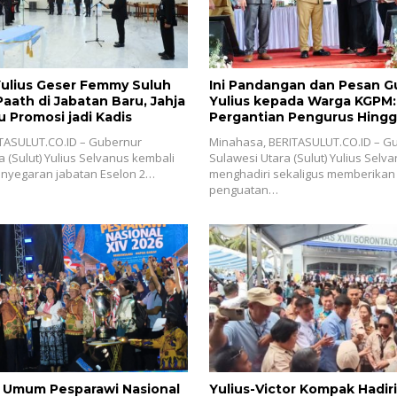
ulius Geser Femmy Suluh
Ini Pandangan dan Pesan G
aath di Jabatan Baru, Jahja
Yulius kepada Warga KGPM: 
Promosi jadi Kadis
Pergantian Pengurus Hingga
Praktis
TASULUT.CO.ID – Gubernur
Minahasa, BERITASULUT.CO.ID – G
a (Sulut) Yulius Selvanus kembali
Sulawesi Utara (Sulut) Yulius Selv
nyegaran jabatan Eselon 2…
menghadiri sekaligus memberikan
penguatan…
a Umum Pesparawi Nasional
Yulius-Victor Kompak Hadir