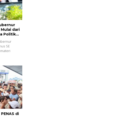
ubernur
Mulai dari
 Politik
ubernur
anus SE
 materi
i PENAS di