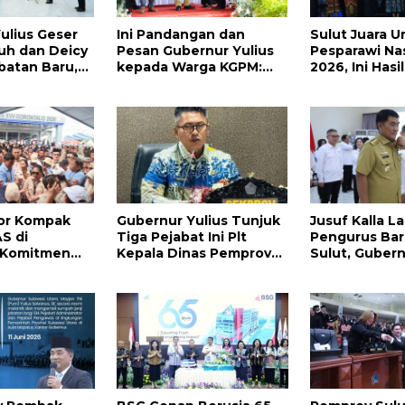
ulius Geser
Ini Pandangan dan
Sulut Juara 
uh dan Deicy
Pesan Gubernur Yulius
Pesparawi Na
batan Baru,
kepada Warga KGPM:
2026, Ini Has
donuwu
Mulai dari Pergantian
Selengkapny
i Kadis
Pengurus Hingga Politik
Praktis
tor Kompak
Gubernur Yulius Tunjuk
Jusuf Kalla La
S di
Tiga Pejabat Ini Plt
Pengurus Bar
, Komitmen
Kepala Dinas Pemprov
Sulut, Guber
ulut Dukung
Sulut, Ada yang
Sampaikan In
etahanan
Menyusul?
esiden