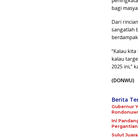
peningkata
bagi masyar
Dari rincia
sangatlah 
berdampak 
“Kalau kita
kalau targ
2025 ini,” 
(DONWU)
Berita Te
Gubernur Y
Rondonuwu 
Ini Pandan
Pergantian
Sulut Juar