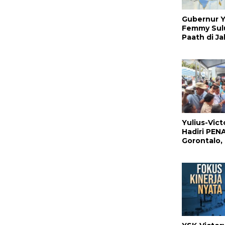
Gubernur Y
Femmy Sul
Paath di Ja
Jahja Ron
Promosi jad
Yulius-Vic
Hadiri PENA
Gorontalo
Pemprov S
Program K
Pangan Pr
Prabowo