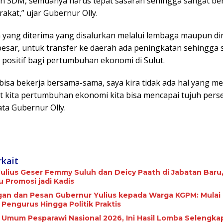
n SDM, semuanya harus tepat sasaran sehingga sangat be
akat,” ujar Gubernur Olly.
n yang diterima yang disalurkan melalui lembaga maupun di
besar, untuk transfer ke daerah ada peningkatan sehingga 
positif bagi pertumbuhan ekonomi di Sulut.
 bisa bekerja bersama-sama, saya kira tidak ada hal yang me
et kita pertumbuhan ekonomi kita bisa mencapai tujuh pers
kata Gubernur Olly.
rkait
ulius Geser Femmy Suluh dan Deicy Paath di Jabatan Baru,
Promosi jadi Kadis
gan dan Pesan Gubernur Yulius kepada Warga KGPM: Mulai 
 Pengurus Hingga Politik Praktis
a Umum Pesparawi Nasional 2026, Ini Hasil Lomba Selengka