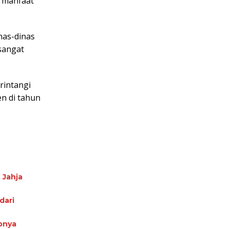
rmanfaat
nas-dinas
sangat
rintangi
en di tahun
 Jahja
dari
pnya