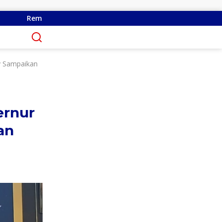
 Sukses Perjuangkan Perbaikan Jalan Pontak-Kalait dan Amur
y Sampaikan
ernur
an