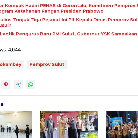
tor Kompak Hadiri PENAS di Gorontalo, Komitmen Pemprov 
ogram Ketahanan Pangan Presiden Prabowo
ulius Tunjuk Tiga Pejabat Ini Plt Kepala Dinas Pemprov Sul
usul?
a Lantik Pengurus Baru PMI Sulut, Gubernur YSK Sampaikan 
ws:
4,044
dokambey
Pemprov Sulut
ga