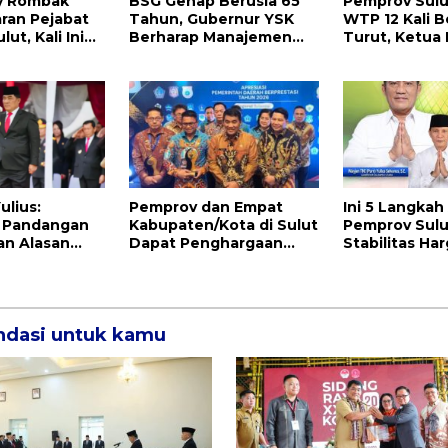
ry Rombak
BSG Genap Berusia 65
Pemprov Sulu
ran Pejabat
Tahun, Gubernur YSK
WTP 12 Kali B
ut, Kali Ini
Berharap Manajemen
Turut, Ketua K
batan dan Ini
Terus Berinovasi dan
DPRD Sulut I
Ekspansi Bisnis
Sondakh Sebu
Prestasi Yang
Membanggak
ulius:
Pemprov dan Empat
Ini 5 Langkah
 Pandangan
Kabupaten/Kota di Sulut
Pemprov Sulu
an Alasan
Dapat Penghargaan
Stabilitas Ha
, Tapi
Nasional Atas Prestasi
Jelang Idul A
Besar
Ini
dasi untuk kamu