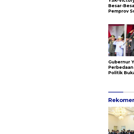
YSK-Victo
Besar-Besa
Pemprov Sul
Ada 134 Ja
Daftarnya
Gubernur Y
Perbedaan
Politik Buk
Perpecahan
Kekayaan 
Rekomen