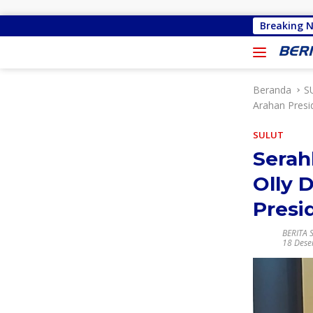
Langsung ke konten
Gracia Yubelinda Oroh Sebut Akses Jalan Tondano-Kem
Breaking 
Beranda
S
Arahan Pres
SULUT
Serah
Olly 
Presi
BERITA 
18 Des