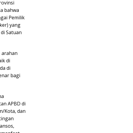
ovinsi
da bahwa
gai Pemilik
ker) yang
di Satuan
 arahan
ik di
da di
enar bagi
na
tan APBD di
n/Kota, dan
tingan
bansos,