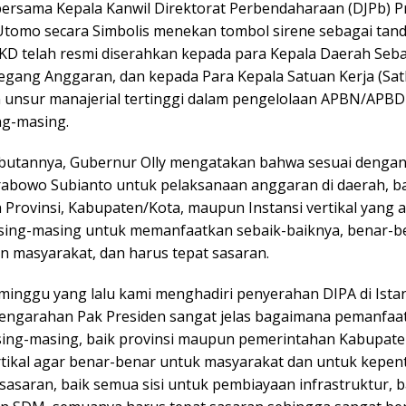
ersama Kepala Kanwil Direktorat Perbendaharaan (DJPb) Pr
 Utomo secara Simbolis menekan tombol sirene sebagai tan
KD telah resmi diserahkan kepada para Kepala Daerah Seba
gang Anggaran, dan kepada Para Kepala Satuan Kerja (Sat
unsur manajerial tertinggi dalam pengelolaan APBN/APBD 
ng-masing.
utannya, Gubernur Olly mengatakan bahwa sesuai dengan
rabowo Subianto untuk pelaksanaan anggaran di daerah, ba
Provinsi, Kabupaten/Kota, maupun Instansi vertikal yang a
sing-masing untuk memanfaatkan sebaik-baiknya, benar-b
n masyarakat, dan harus tepat sasaran.
eminggu yang lalu kami menghadiri penyerahan DIPA di Ista
pengarahan Pak Presiden sangat jelas bagaimana pemanfaa
ing-masing, baik provinsi maupun pemerintahan Kabupate
ertikal agar benar-benar untuk masyarakat dan untuk kepen
sasaran, baik semua sisi untuk pembiayaan infrastruktur, 