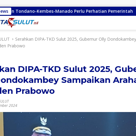
bes-Manado Perlu Perhatian Pemerintah
News
Remly Kandoli
ULUT
Serahkan DIPA-TKD Sulut 2025, Gubernur Olly Dondokambe
iden Prabowo
kan DIPA-TKD Sulut 2025, Gub
Dondokambey Sampaikan Arah
den Prabowo
SULUT
ember 2024