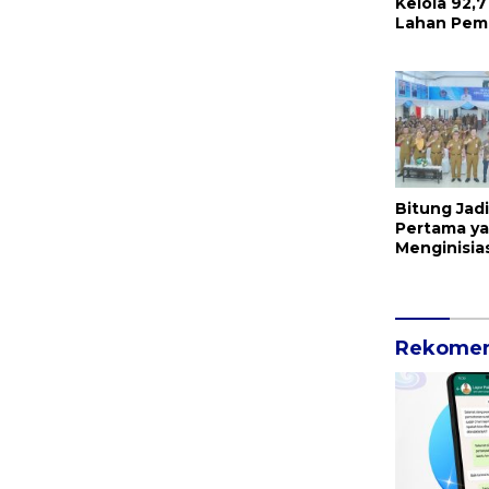
Kelola 92,7
Lahan Pemp
KEK Bitung
Bitung Jad
Pertama y
Menginisias
untuk ASN
Pemerintah
dan Pelaya
Rekomen