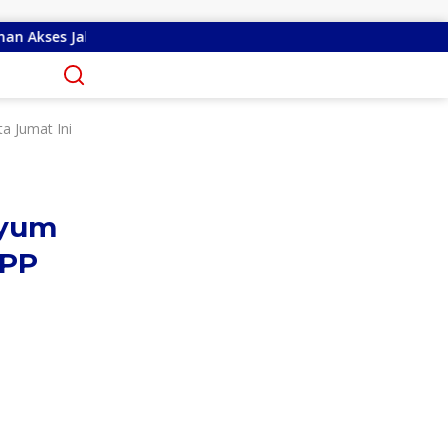
 Tandengan I
Priscilla Cindy Wurangian Serap Apirasi d
a Jumat Ini
nyum
TPP