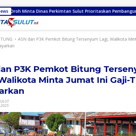
inas Perkimtan Sulut Prioritaskan Pembangunan Akses Jalan di
News
ITUNG
ASN dan P3K Pemkot Bitung Tersenyum Lagi, Walikota Mint
ayarkan
an P3K Pemkot Bitung Terse
 Walikota Minta Jumat Ini Gaji-
arkan
SULUT
l 2025