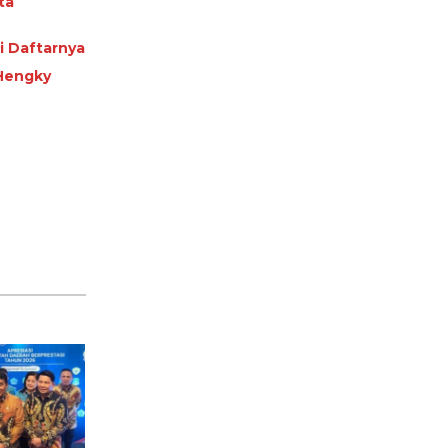
ta
i Daftarnya
 Hengky