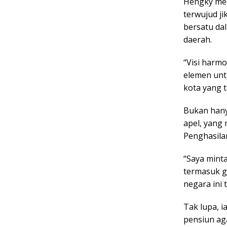
Hengky men
terwujud ji
bersatu da
daerah.
“Visi harm
elemen unt
kota yang t
Bukan hany
apel, yang
Penghasila
“Saya minta
termasuk g
negara ini 
Tak lupa, 
pensiun ag