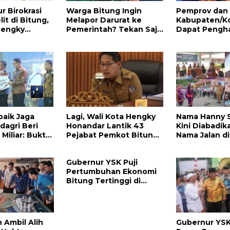
r Birokrasi
Warga Bitung Ingin
Pemprov dan
lit di Bitung,
Melapor Darurat ke
Kabupaten/Ko
Hengky
Pemerintah? Tekan Saja
Dapat Pengh
Buka
112
Nasional Atas
 Warga
Ini
baik Jaga
Lagi, Wali Kota Hengky
Nama Hanny 
ndagri Beri
Honandar Lantik 43
Kini Diabadik
Miliar: Bukti
Pejabat Pemkot Bitung,
Nama Jalan di
itmen
Ini Daftarnya
Hengky Honan
ndito Untuk
Simbol Kerja 
Gubernur YSK Puji
Almarhum
Pertumbuhan Ekonomi
Bitung Tertinggi di
Sulut, Sebut Tiga Sektor
Ini Jadi Penggerak
Ambil Alih
Gubernur YS