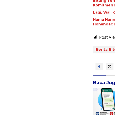
Bitung ‎Ter
Komitmen 
Lagi, Wali
Nama Hanny
Honandar: 
Post Vie
Berita Bi
Baca Ju