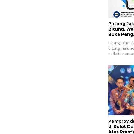
Potong Jalu
Bitung, Wa
Buka Peng
Bitung, BERIT
Bitung melunc
melalui nomo
Pemprov d
di Sulut D
Atas Presta