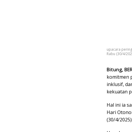
upacara pering
Rabu (30/4/202
Bitung, BE
komitmen p
inklusif, d
kekuatan po
Hal ini ia 
Hari Otono
(30/4/2025)