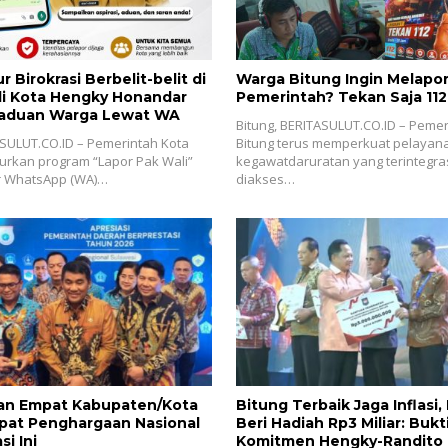
r Birokrasi Berbelit-belit di
Warga Bitung Ingin Melapor
li Kota Hengky Honandar
Pemerintah? Tekan Saja 112
aduan Warga Lewat WA
Bitung, BERITASULUT.CO.ID – Pemer
ASULUT.CO.ID – Pemerintah Kota
Bitung terus memperkuat pelayan
urkan program “Lapor Pak Wali”
kegawatdaruratan yang terintegr
r WhatsApp (WA)…
diakses…
an Empat Kabupaten/Kota
Bitung ‎Terbaik Jaga Inflasi
apat Penghargaan Nasional
Beri Hadiah Rp3 Miliar: Bukt
si Ini
Komitmen Hengky-Randito