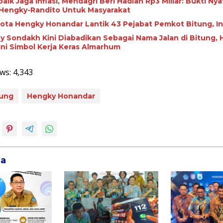
baik Jaga Inflasi, Mendagri Beri Hadiah Rp3 Miliar: Bukti Nya
Hengky-Randito Untuk Masyarakat
 Kota Hengky Honandar Lantik 43 Pejabat Pemkot Bitung, In
 Sondakh Kini Diabadikan Sebagai Nama Jalan di Bitung,
Ini Simbol Kerja Keras Almarhum
ws:
4,343
tung
Hengky Honandar
ga