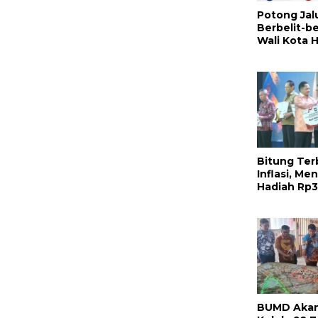
Potong Jalu
Berbelit-be
Wali Kota 
Honandar 
Pengaduan
Lewat WA
Bitung ‎Ter
Inflasi, Me
Hadiah Rp3 
Nyata Kom
Hengky-Ra
Masyarakat
BUMD Akan 