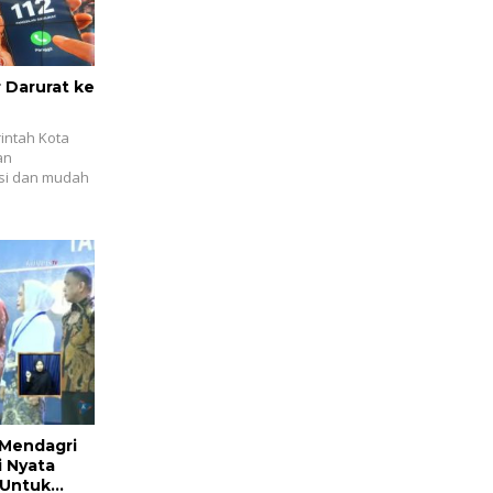
 Darurat ke
intah Kota
an
asi dan mudah
, Mendagri
i Nyata
 Untuk