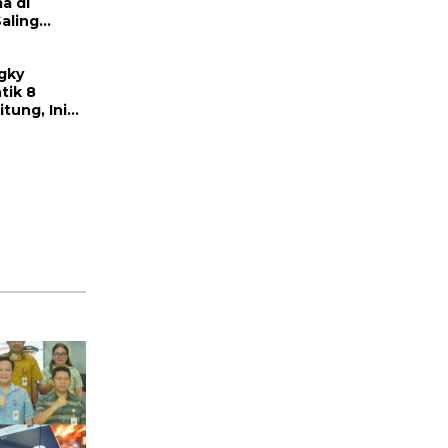
a di
Saling
armonisan
gky
tik 8
tung, Ini