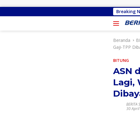
Langsung ke konten
Malu Bertemu Konstiuen, Gracia Y Oroh Minta D
Breaking 
Beranda
B
Gaji-TPP Dib
BITUNG
ASN d
Lagi,
Dibay
BERITA 
30 Apri