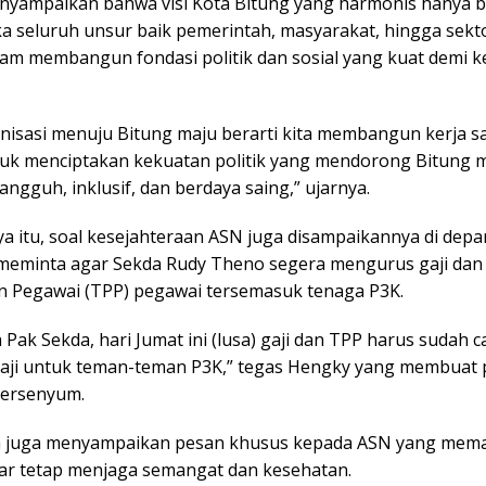
yampaikan bahwa visi Kota Bitung yang harmonis hanya b
ka seluruh unsur baik pemerintah, masyarakat, hingga sekt
lam membangun fondasi politik dan sosial yang kuat demi 
onisasi menuju Bitung maju berarti kita membangun kerja s
uk menciptakan kekuatan politik yang mendorong Bitung m
angguh, inklusif, dan berdaya saing,” ujarnya.
a itu, soal kesejahteraan ASN juga disampaikannya di depa
 meminta agar Sekda Rudy Theno segera mengurus gaji da
n Pegawai (TPP) pegawai tersemasuk tenaga P3K.
 Pak Sekda, hari Jumat ini (lusa) gaji dan TPP harus sudah ca
aji untuk teman-teman P3K,” tegas Hengky yang membuat 
tersenyum.
ia juga menyampaikan pesan khusus kepada ASN yang mem
ar tetap menjaga semangat dan kesehatan.