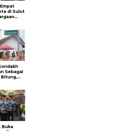
 Empat
ta di Sulut
argaan
 Prestasi
Sondakh
an Sebagai
 Bitung,
dar: Ini
Keras
K Buka