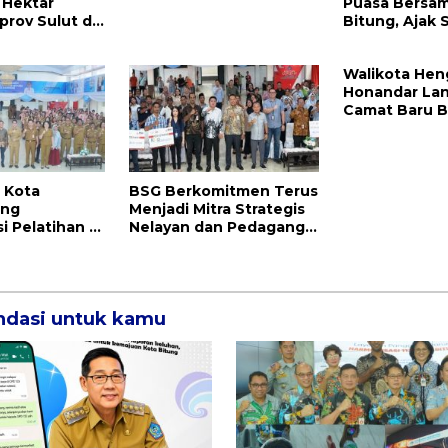
 Hektar
Puasa Bersam
rov Sulut di
Bitung, Ajak 
Menjaga Keh
Walikota Hen
Honandar Lan
Camat Baru Bi
Mereka
i Kota
BSG Berkomitmen Terus
ang
Menjadi Mitra Strategis
i Pelatihan AI
Nelayan dan Pedagang
, Dorong
Ikan Sulut
an Digital
nan Prima
dasi untuk kamu