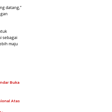
ng datang,”
ngan
ntuk
i sebagai
ebih maju
nandar Buka
ional Atas