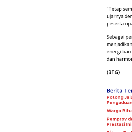
“Tetap sem
ujarnya de
peserta up
Sebagai pe
menjadikan
energi bar
dan harmon
(BTG)
Berita Te
Potong Jalu
Pengaduan
Warga Bitu
Pemprov da
Prestasi Ini