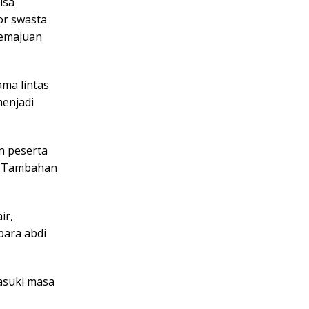
isa
or swasta
kemajuan
ama lintas
enjadi
n peserta
n Tambahan
ir,
para abdi
asuki masa