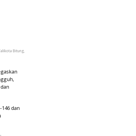
likota Bitung,
egaskan
ngguh,
 dan
e-146 dan
u