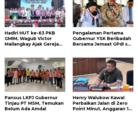
Hadiri HUT ke-63 PKB
Pengalaman Pertama
GMIM, Wagub Victor
Gubernur YSK Beribadah
Mailangkay Ajak Gereja
Bersama Jemaat GPdI se-
Terus Bekerjasama
Sulut: Saya Bangga dan
dengan Pemerintah
Terhormat
dalam Pembanguan
Pansus LKPJ Gubernur
Henry Walukow Kawal
Tinjau PT MSM, Temukan
Perbaikan Jalan di Zero
Belum Ada Amdal
Point Minut, Anggaran 1
Miliar