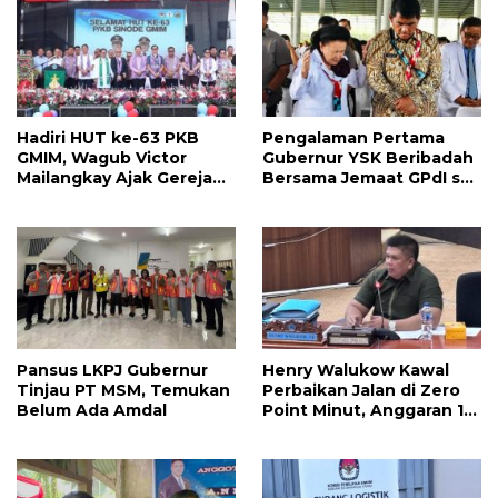
Hadiri HUT ke-63 PKB
Pengalaman Pertama
GMIM, Wagub Victor
Gubernur YSK Beribadah
Mailangkay Ajak Gereja
Bersama Jemaat GPdI se-
Terus Bekerjasama
Sulut: Saya Bangga dan
dengan Pemerintah
Terhormat
dalam Pembanguan
Pansus LKPJ Gubernur
Henry Walukow Kawal
Tinjau PT MSM, Temukan
Perbaikan Jalan di Zero
Belum Ada Amdal
Point Minut, Anggaran 1
Miliar