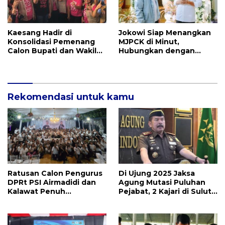
Kaesang Hadir di
Jokowi Siap Menangkan
Konsolidasi Pemenang
MJPCK di Minut,
Calon Bupati dan Wakil
Hubungkan dengan
Bupati MJP-CK
Prabowo-Gibran
Rekomendasi untuk kamu
Ratusan Calon Pengurus
Di Ujung 2025 Jaksa
DPRt PSI Airmadidi dan
Agung Mutasi Puluhan
Kalawat Penuh
Pejabat, 2 Kajari di Sulut
Semangat Tatap Muka
Ikut Diganti
bersama MJP