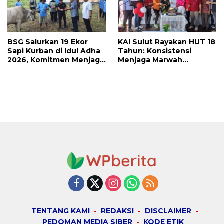
BSG Salurkan 19 Ekor
KAI Sulut Rayakan HUT 18
Sapi Kurban di Idul Adha
Tahun: Konsistensi
2026, Komitmen Menjaga
Menjaga Marwah
Tradisi Berbagi
Advokat, Pejuang
Keadilan untuk Indonesia
Maju
TENTANG KAMI
REDAKSI
DISCLAIMER
PEDOMAN MEDIA SIBER
KODE ETIK