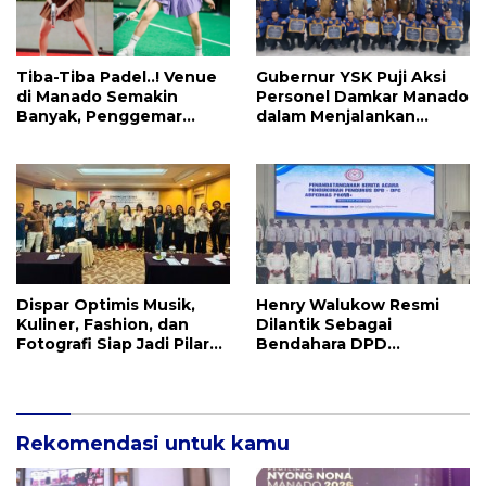
Tiba-Tiba Padel..! Venue
Gubernur YSK Puji Aksi
di Manado Semakin
Personel Damkar Manado
Banyak, Penggemar
dalam Menjalankan
Mayoritas Perempuan
Tugas Pelayanan Publik
Dispar Optimis Musik,
Henry Walukow Resmi
Kuliner, Fashion, dan
Dilantik Sebagai
Fotografi Siap Jadi Pilar
Bendahara DPD
Utama Menggerakkan
ABPEDNAS Sulut
Roda Ekraf di Manado
Rekomendasi untuk kamu