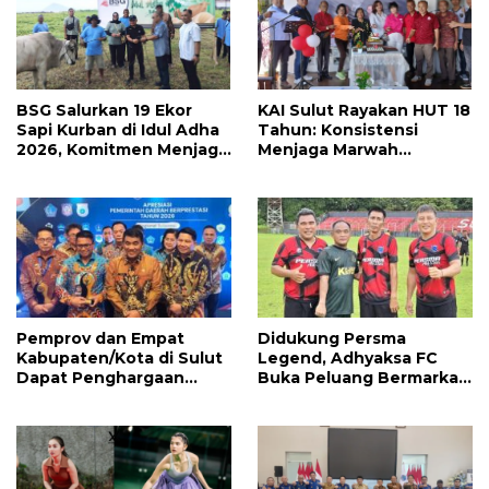
BSG Salurkan 19 Ekor
KAI Sulut Rayakan HUT 18
Sapi Kurban di Idul Adha
Tahun: Konsistensi
2026, Komitmen Menjaga
Menjaga Marwah
Tradisi Berbagi
Advokat, Pejuang
Keadilan untuk Indonesia
Maju
Pemprov dan Empat
Didukung Persma
Kabupaten/Kota di Sulut
Legend, Adhyaksa FC
Dapat Penghargaan
Buka Peluang Bermarkas
Nasional Atas Prestasi Ini
di Manado, CEO: Asal
Pemprov Sulut Serius!