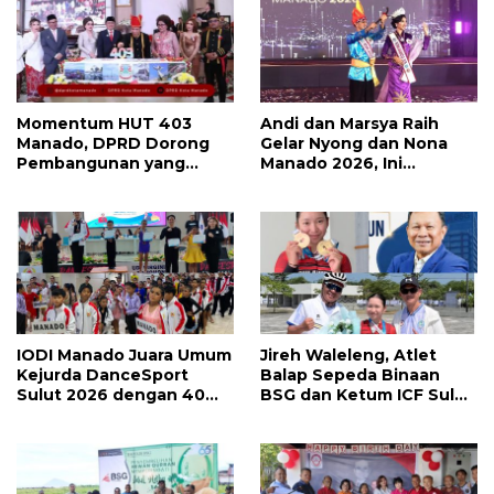
Momentum HUT 403
Andi dan Marsya Raih
Manado, DPRD Dorong
Gelar Nyong dan Nona
Pembangunan yang
Manado 2026, Ini
Semakin Maju, Inklusif,
Pemenang Selengkapnya
dan Berkelanjutan
IODI Manado Juara Umum
Jireh Waleleng, Atlet
Kejurda DanceSport
Balap Sepeda Binaan
Sulut 2026 dengan 40
BSG dan Ketum ICF Sulut
Medali, Mercy Lateka:
Revino Pepah Raih 2
Iven Lebih Besar Sudah
Medali di Jabar
Menanti