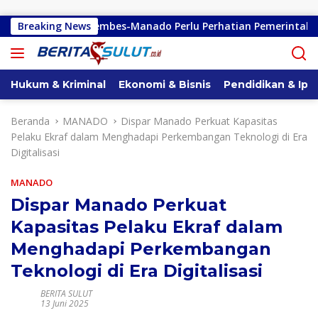
Langsung ke konten
ondano-Kembes-Manado Perlu Perhatian Pemerintah
Breaking News
Rem
Hukum & Kriminal
Ekonomi & Bisnis
Pendidikan & Ipt
Beranda
MANADO
Dispar Manado Perkuat Kapasitas
Pelaku Ekraf dalam Menghadapi Perkembangan Teknologi di Era
Digitalisasi
MANADO
Dispar Manado Perkuat
Kapasitas Pelaku Ekraf dalam
Menghadapi Perkembangan
Teknologi di Era Digitalisasi
BERITA SULUT
13 Juni 2025