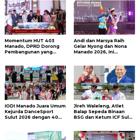
Momentum HUT 403
Andi dan Marsya Raih
Manado, DPRD Dorong
Gelar Nyong dan Nona
Pembangunan yang
Manado 2026, Ini
Semakin Maju, Inklusif,
Pemenang Selengkapnya
dan Berkelanjutan
IODI Manado Juara Umum
Jireh Waleleng, Atlet
Kejurda DanceSport
Balap Sepeda Binaan
Sulut 2026 dengan 40
BSG dan Ketum ICF Sulut
Medali, Mercy Lateka:
Revino Pepah Raih 2
Iven Lebih Besar Sudah
Medali di Jabar
Menanti