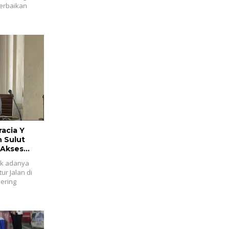
erbaikan
acia Y
n Sulut
 Akses
ak adanya
ur Jalan di
sering