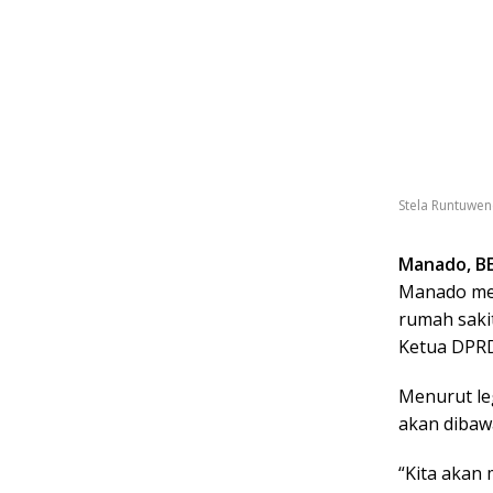
Stela Runtuwen
Manado, B
Manado men
rumah sakit
Ketua DPRD
Menurut leg
akan dibaw
“Kita akan