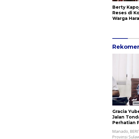
Berty Kapo
Reses di K
Warga Hara
Bantuan P
Jalan d
Rekomen
Gracia Yub
Jalan Ton
Perhatian 
Manado, BERI
Provinsi Sula