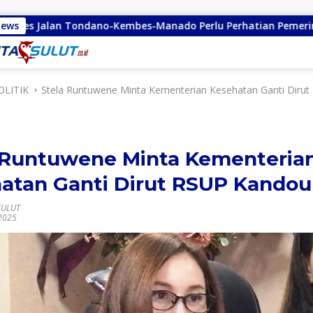
dano-Kembes-Manado Perlu Perhatian Pemerintah
News
Remly
OLITIK
Stela Runtuwene Minta Kementerian Kesehatan Ganti Dirut
 Runtuwene Minta Kementeria
atan Ganti Dirut RSUP Kandou
SULUT
 2025