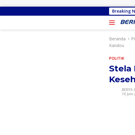
Langsung ke konten
Gracia Yubelinda Oroh Sebut Akses Jalan Ton
Breaking 
Beranda
P
Kandou
POLITIK
Stela
Keseh
BERITA 
16 Juni