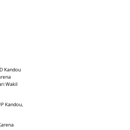
RD Kandou
arena
ri Wakil
SUP Kandou,
Karena