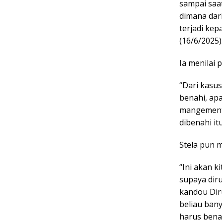
sampai saat
dimana dari
terjadi kep
(16/6/2025)
Ia menilai
“Dari kasu
benahi, ap
mangement 
dibenahi it
Stela pun 
“Ini akan k
supaya dir
kandou Dir
beliau bany
harus bena