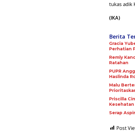
tukas adik 
(IKA)
Berita Te
Gracia Yub
Perhatian 
Remly Kand
Ratahan
PUPR Angga
Haslinda R
Malu Berte
Prioritask
Priscilla C
Serap Aspi
Post Vie