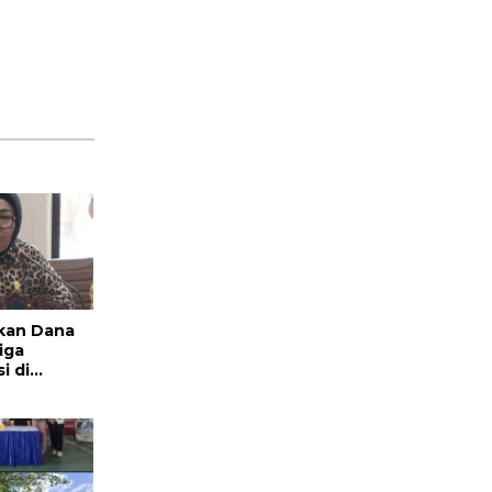
kan Dana
iga
i di
nda
p Kawal