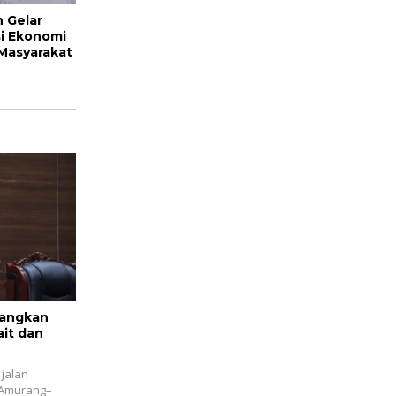
 Gelar
si Ekonomi
 Masyarakat
uangkan
ait dan
jalan
s Amurang–