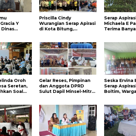
emu
Priscilla Cindy
Serap Aspirasi
Gracia Y
Wurangian Serap Apirasi
Michaela E P
 Dinas
di Kota Bitung,
Terima Banya
Sulut
Infrastruktur dan
Masyarakat
n
Kesehatan Serta
an Akses
Pendidikan Dikeluhkan
andengan I
Warga
elinda Oroh
Gelar Reses, Pimpinan
Seska Ervina
esa Seretan,
dan Anggota DPRD
Serap Aspiras
hkan Soal
Sulut Dapil Minsel-Mitra
Boltim, Warg
 Infrastruktur
Terima Banyak Aspirasi
Dukungan Pe
IPR