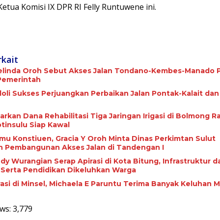
Ketua Komisi IX DPR RI Felly Runtuwene ini.
rkait
elinda Oroh Sebut Akses Jalan Tondano-Kembes-Manado P
Pemerintah
oli Sukses Perjuangkan Perbaikan Jalan Pontak-Kalait da
rkan Dana Rehabilitasi Tiga Jaringan Irigasi di Bolmong Ra
otinsulu Siap Kawal
mu Konstiuen, Gracia Y Oroh Minta Dinas Perkimtan Sulut
an Pembangunan Akses Jalan di Tandengan I
indy Wurangian Serap Apirasi di Kota Bitung, Infrastruktur d
Kesehatan Serta Pendidikan Dikeluhkan Warga
rasi di Minsel, Michaela E Paruntu Terima Banyak Keluhan 
ws:
3,779