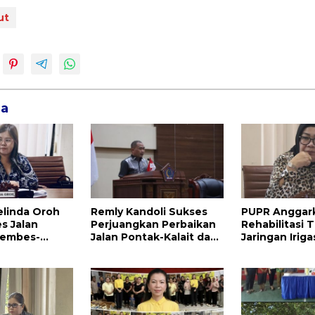
ut
ga
elinda Oroh
Remly Kandoli Sukses
PUPR Anggar
s Jalan
Perjuangkan Perbaikan
Rehabilitasi T
embes-
Jalan Pontak-Kalait dan
Jaringan Irigas
lu Perhatian
Amurang-Ratahan
Bolmong Raya, Hasli
h
Rotinsulu Sia