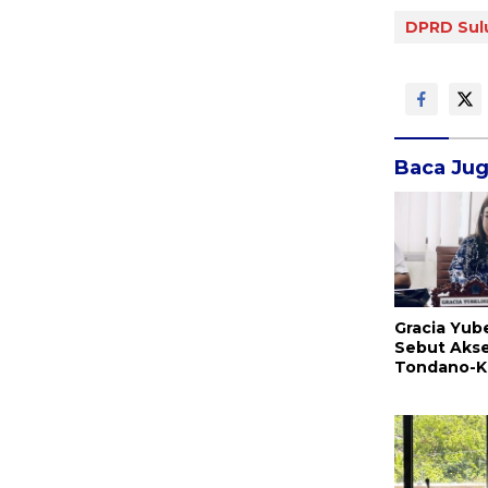
DPRD Sul
Baca Ju
Gracia Yub
Sebut Akse
Tondano-K
Manado Per
Pemerinta