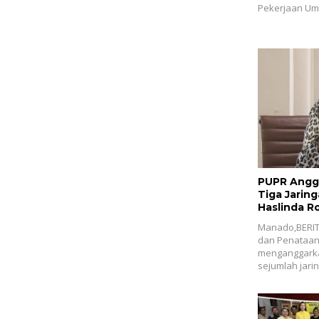
Pekerjaan Um
PUPR Angga
Tiga Jaring
Haslinda R
Manado,BERIT
dan Penataan 
menganggarkan
sejumlah jar