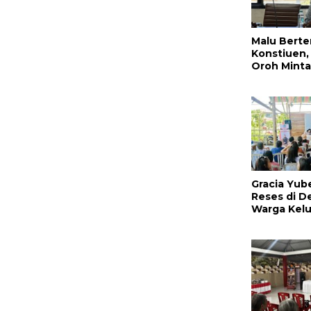
Malu Bert
Konstiuen, 
Oroh Minta
Perkimtan 
Prioritaska
Pembangun
Jalan di T
Gracia Yub
Reses di D
Warga Kelu
Perbaikkan
Jalan