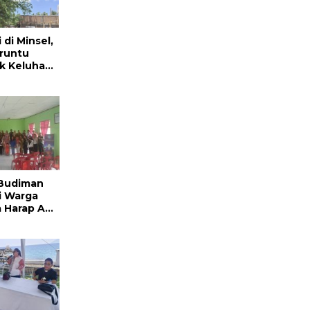
 di Minsel,
aruntu
k Keluhan
 Budiman
i Warga
a Harap Ada
ngurusan