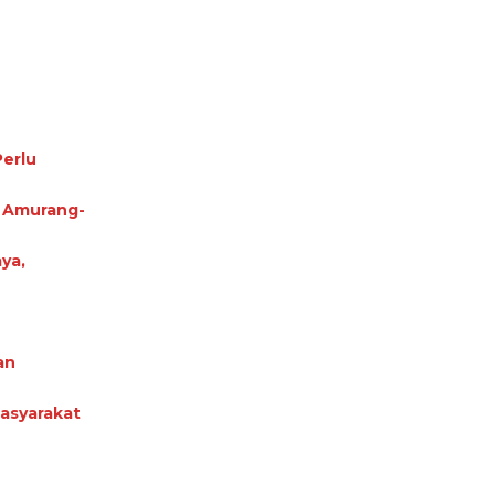
erlu
n Amurang-
ya,
an
Masyarakat