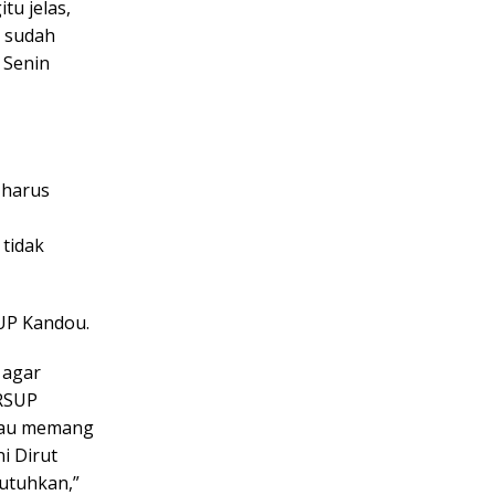
tu jelas,
a sudah
 Senin
 harus
 tidak
UP Kandou.
 agar
 RSUP
alau memang
i Dirut
utuhkan,”