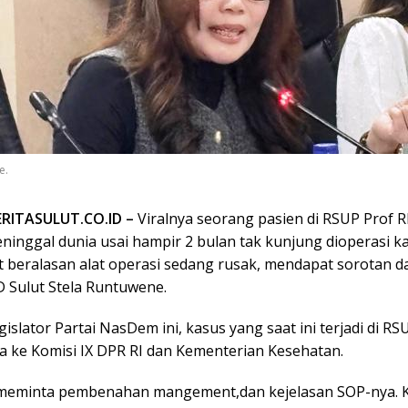
e.
ERITASULUT.CO.ID –
Viralnya seorang pasien di RSUP Prof 
inggal dunia usai hampir 2 bulan tak kunjung dioperasi k
 beralasan alat operasi sedang rusak, mendapat sorotan da
 Sulut Stela Runtuwene.
islator Partai NasDem ini, kasus yang saat ini terjadi di R
a ke Komisi IX DPR RI dan Kementerian Kesehatan.
 meminta pembenahan mangement,dan kejelasan SOP-nya. 