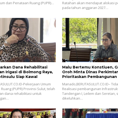
um dan Penataan Ruang (PUPR)…
Ratahan akan mendapat alokasi p
pada tahun anggaran 2027…
rkan Dana Rehabilitasi
Malu Bertemu Konstiuen, Gr
an Irigasi di Bolmong Raya,
Oroh Minta Dinas Perkimta
otinsulu Siap Kawal
Prioritaskan Pembangunan
Jalan di Tandengan I
ASULUT.CO.ID-Pekerjaan Umum
Manado,BERUTASULUT.CO.ID– Tid
Ruang (PUPR) Provinsi Sulut, telah
Realisasi pembangunan Infrastrukt
 dana rehabilitasi untuk
Tandengan I, Leilem dan Seretan, 
ingan…
dikeluhkan…