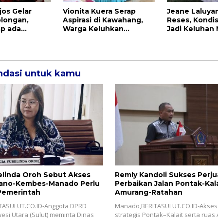
jos Gelar
Vionita Kuera Serap
Jeane Laluyan
olongan,
Aspirasi di Kawahang,
Reses, Kondi
p ada
Warga Keluhkan
Jadi Keluhan
enerangan
Infrastruktur Jalan Dan
an UMKM
Pendidikan
dasi untuk kamu
elinda Oroh Sebut Akses
Remly Kandoli Sukses Perj
dano-Kembes-Manado Perlu
Perbaikan Jalan Pontak-Kal
Pemerintah
Amurang-Ratahan
TASULUT.CO.ID-Anggota DPRD
Manado,BERITASULUT.CO.ID-Akses 
wesi Utara (Sulut) meminta Dinas
strategis Pontak–Kalait serta rua