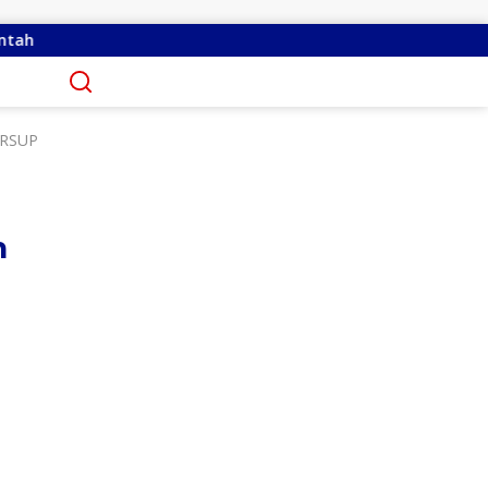
 Kandoli Sukses Perjuangkan Perbaikan Jalan Pontak-Kalait d
 RSUP
n