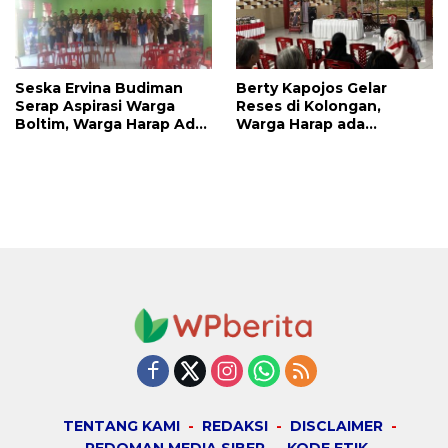
Seska Ervina Budiman
Berty Kapojos Gelar
Serap Aspirasi Warga
Reses di Kolongan,
Boltim, Warga Harap Ada
Warga Harap ada
Dukungan Pengurusan
Bantuan Penerangan
IPR
Jalan dan UMKM
TENTANG KAMI
REDAKSI
DISCLAIMER