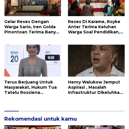
Gelar Reses Dengan
Reses Di Karame, Royke
Warga Sario, Iren Golda
Anter Terima Keluhan
Pinontoan Terima Banyak
Warga Soal Pendidikan,
Aspirasi
Tarkam dan Sampah
Terus Berjuang Untuk
Henry Walukow Jemput
Masyarakat, Hukum Tua
Aspirasi , Masalah
Tatelu Rossiena
Infrastruktur Dikeluhkan
Anashtasya Angkouw
Warga Dimembe
Apresiasi Kinerja
Anggota DPRD Henry
Walukow
Rekomendasi untuk kamu