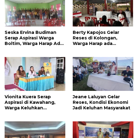
Seska Ervina Budiman
Berty Kapojos Gelar
Serap Aspirasi Warga
Reses di Kolongan,
Boltim, Warga Harap Ada
Warga Harap ada
Dukungan Pengurusan
Bantuan Penerangan
IPR
Jalan dan UMKM
Vionita Kuera Serap
Jeane Laluyan Gelar
Aspirasi di Kawahang,
Reses, Kondisi Ekonomi
Warga Keluhkan
Jadi Keluhan Masyarakat
Infrastruktur Jalan Dan
Pendidikan