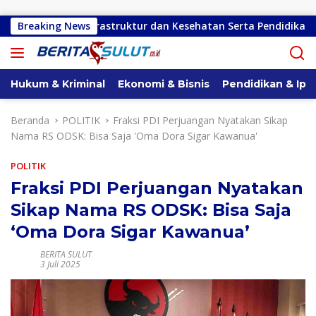
Langsung ke konten
itung, Infrastruktur dan Kesehatan Serta Pendidikan Dikeluhkan
Breaking News
Hukum & Kriminal
Ekonomi & Bisnis
Pendidikan & Ipt
Beranda
POLITIK
Fraksi PDI Perjuangan Nyatakan Sikap
Nama RS ODSK: Bisa Saja 'Oma Dora Sigar Kawanua'
POLITIK
Fraksi PDI Perjuangan Nyatakan
Sikap Nama RS ODSK: Bisa Saja
‘Oma Dora Sigar Kawanua’
BERITA SULUT
3 Juli 2025