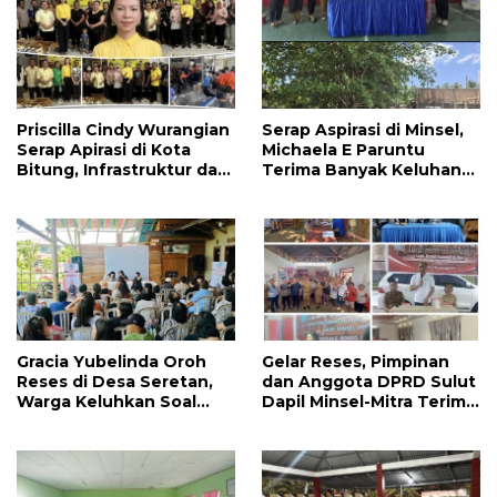
Priscilla Cindy Wurangian
Serap Aspirasi di Minsel,
Serap Apirasi di Kota
Michaela E Paruntu
Bitung, Infrastruktur dan
Terima Banyak Keluhan
Kesehatan Serta
Masyarakat
Pendidikan Dikeluhkan
Warga
Gracia Yubelinda Oroh
Gelar Reses, Pimpinan
Reses di Desa Seretan,
dan Anggota DPRD Sulut
Warga Keluhkan Soal
Dapil Minsel-Mitra Terima
Perbaikkan Infrastruktur
Banyak Aspirasi
Jalan