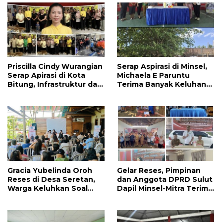
Priscilla Cindy Wurangian
Serap Aspirasi di Minsel,
Serap Apirasi di Kota
Michaela E Paruntu
Bitung, Infrastruktur dan
Terima Banyak Keluhan
Kesehatan Serta
Masyarakat
Pendidikan Dikeluhkan
Warga
Gracia Yubelinda Oroh
Gelar Reses, Pimpinan
Reses di Desa Seretan,
dan Anggota DPRD Sulut
Warga Keluhkan Soal
Dapil Minsel-Mitra Terima
Perbaikkan Infrastruktur
Banyak Aspirasi
Jalan