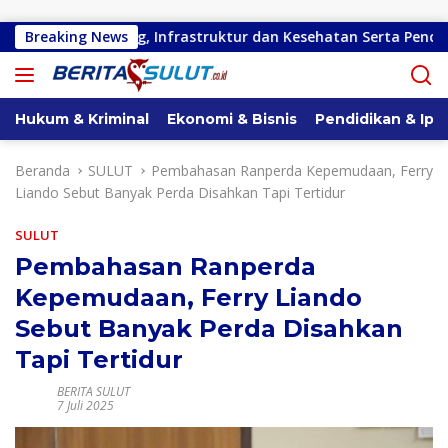
Langsung ke konten
Kota Bitung, Infrastruktur dan Kesehatan Serta Pendidikan Dik
Breaking News
Hukum & Kriminal
Ekonomi & Bisnis
Pendidikan & Ipt
Beranda
SULUT
Pembahasan Ranperda Kepemudaan, Ferry
Liando Sebut Banyak Perda Disahkan Tapi Tertidur
SULUT
Pembahasan Ranperda
Kepemudaan, Ferry Liando
Sebut Banyak Perda Disahkan
Tapi Tertidur
BERITA SULUT
7 Juli 2025