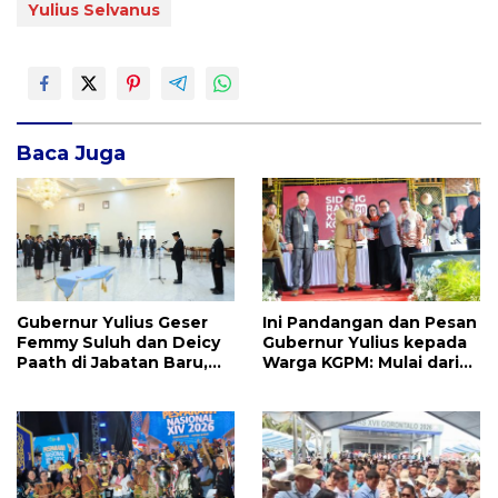
Yulius Selvanus
Baca Juga
Gubernur Yulius Geser
Ini Pandangan dan Pesan
Femmy Suluh dan Deicy
Gubernur Yulius kepada
Paath di Jabatan Baru,
Warga KGPM: Mulai dari
Jahja Rondonuwu
Pergantian Pengurus
Promosi jadi Kadis
Hingga Politik Praktis