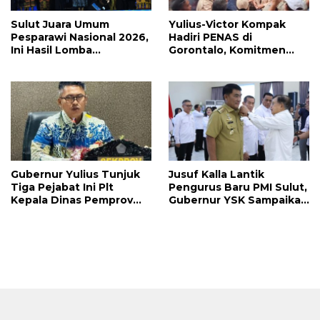
Sulut Juara Umum
Yulius-Victor Kompak
Pesparawi Nasional 2026,
Hadiri PENAS di
Ini Hasil Lomba
Gorontalo, Komitmen
Selengkapnya
Pemprov Sulut Dukung
Program Ketahanan
Pangan Presiden
Prabowo
Gubernur Yulius Tunjuk
Jusuf Kalla Lantik
Tiga Pejabat Ini Plt
Pengurus Baru PMI Sulut,
Kepala Dinas Pemprov
Gubernur YSK Sampaikan
Sulut, Ada yang
Ini
Menyusul?