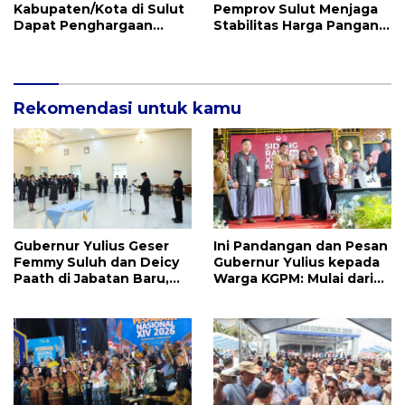
Kabupaten/Kota di Sulut
Pemprov Sulut Menjaga
Dapat Penghargaan
Stabilitas Harga Pangan
Nasional Atas Prestasi Ini
Jelang Idul Adha 1447 H
Rekomendasi untuk kamu
Gubernur Yulius Geser
Ini Pandangan dan Pesan
Femmy Suluh dan Deicy
Gubernur Yulius kepada
Paath di Jabatan Baru,
Warga KGPM: Mulai dari
Jahja Rondonuwu
Pergantian Pengurus
Promosi jadi Kadis
Hingga Politik Praktis