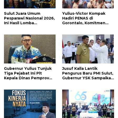
Sulut Juara Umum
Yulius-Victor Kompak
Pesparawi Nasional 2026,
Hadiri PENAS di
Ini Hasil Lomba
Gorontalo, Komitmen
Selengkapnya
Pemprov Sulut Dukung
Program Ketahanan
Pangan Presiden
Prabowo
Gubernur Yulius Tunjuk
Jusuf Kalla Lantik
Tiga Pejabat Ini Plt
Pengurus Baru PMI Sulut,
Kepala Dinas Pemprov
Gubernur YSK Sampaikan
Sulut, Ada yang
Ini
Menyusul?