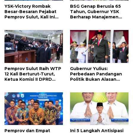
YSK-Victory Rombak
BSG Genap Berusia 65
Besar-Besaran Pejabat
Tahun, Gubernur YSK
Pemprov Sulut, Kali Ini
Berharap Manajemen
Ada 134 Jabatan dan Ini
Terus Berinovasi dan
Daftarnya
Ekspansi Bisnis
Pemprov Sulut Raih WTP
Gubernur Yulius:
12 Kali Berturut-Turut,
Perbedaan Pandangan
Ketua Komisi II DPRD
Politik Bukan Alasan
Sulut Inggried JNN
Perpecahan, Tapi
Sondakh Sebut Ini
Kekayaan Besar
Prestasi Yang
Membanggakan
Pemprov dan Empat
Ini 5 Langkah Antisipasi