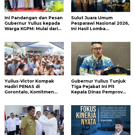
Ini Pandangan dan Pesan
Sulut Juara Umum
Gubernur Yulius kepada
Pesparawi Nasional 2026,
Warga KGPM: Mulai dari
Ini Hasil Lomba
Pergantian Pengurus
Selengkapnya
Hingga Politik Praktis
Yulius-Victor Kompak
Gubernur Yulius Tunjuk
Hadiri PENAS di
Tiga Pejabat Ini Plt
Gorontalo, Komitmen
Kepala Dinas Pemprov
Pemprov Sulut Dukung
Sulut, Ada yang
Program Ketahanan
Menyusul?
Pangan Presiden
Prabowo