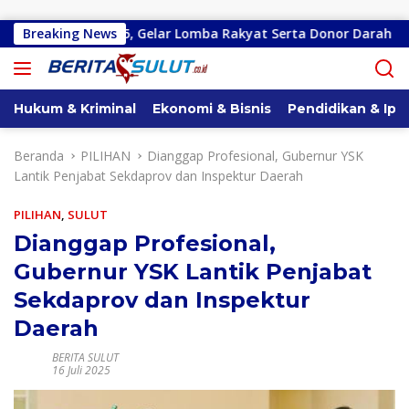
Langsung ke konten
 Demokrat 25, Gelar Lomba Rakyat Serta Donor Darah
Breaking News
Ce
Hukum & Kriminal
Ekonomi & Bisnis
Pendidikan & Ipt
Beranda
PILIHAN
Dianggap Profesional, Gubernur YSK
Lantik Penjabat Sekdaprov dan Inspektur Daerah
PILIHAN
,
SULUT
Dianggap Profesional,
Gubernur YSK Lantik Penjabat
Sekdaprov dan Inspektur
Daerah
BERITA SULUT
16 Juli 2025