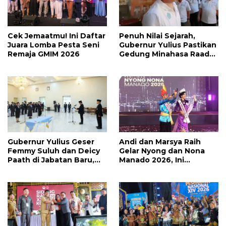
Cek Jemaatmu! Ini Daftar
Penuh Nilai Sejarah,
Juara Lomba Pesta Seni
Gubernur Yulius Pastikan
Remaja GMIM 2026
Gedung Minahasa Raad
Segera Direvitalisasi
Gubernur Yulius Geser
Andi dan Marsya Raih
Femmy Suluh dan Deicy
Gelar Nyong dan Nona
Paath di Jabatan Baru,
Manado 2026, Ini
Jahja Rondonuwu
Pemenang Selengkapnya
Promosi jadi Kadis