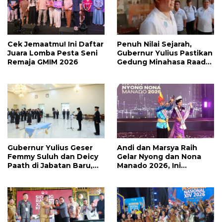
Cek Jemaatmu! Ini Daftar
Penuh Nilai Sejarah,
Juara Lomba Pesta Seni
Gubernur Yulius Pastikan
Remaja GMIM 2026
Gedung Minahasa Raad
Segera Direvitalisasi
Gubernur Yulius Geser
Andi dan Marsya Raih
Femmy Suluh dan Deicy
Gelar Nyong dan Nona
Paath di Jabatan Baru,
Manado 2026, Ini
Jahja Rondonuwu
Pemenang Selengkapnya
Promosi jadi Kadis