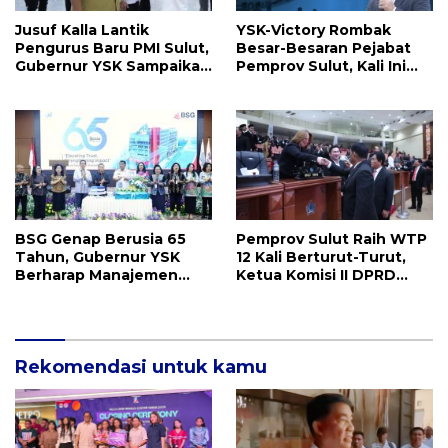
Jusuf Kalla Lantik
YSK-Victory Rombak
Pengurus Baru PMI Sulut,
Besar-Besaran Pejabat
Gubernur YSK Sampaikan
Pemprov Sulut, Kali Ini
Ini
Ada 134 Jabatan dan Ini
Daftarnya
BSG Genap Berusia 65
Pemprov Sulut Raih WTP
Tahun, Gubernur YSK
12 Kali Berturut-Turut,
Berharap Manajemen
Ketua Komisi II DPRD
Terus Berinovasi dan
Sulut Inggried JNN
Ekspansi Bisnis
Sondakh Sebut Ini
Prestasi Yang
Membanggakan
Rekomendasi untuk kamu