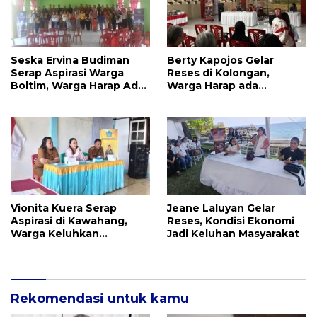
Seska Ervina Budiman
Berty Kapojos Gelar
Serap Aspirasi Warga
Reses di Kolongan,
Boltim, Warga Harap Ada
Warga Harap ada
Dukungan Pengurusan
Bantuan Penerangan
IPR
Jalan dan UMKM
Vionita Kuera Serap
Jeane Laluyan Gelar
Aspirasi di Kawahang,
Reses, Kondisi Ekonomi
Warga Keluhkan
Jadi Keluhan Masyarakat
Infrastruktur Jalan Dan
Pendidikan
Rekomendasi untuk kamu