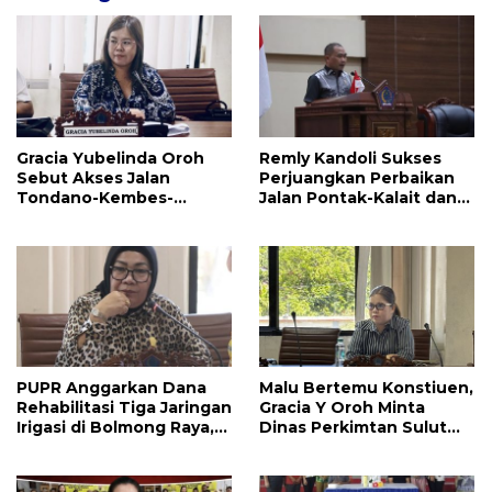
Gracia Yubelinda Oroh
Remly Kandoli Sukses
Sebut Akses Jalan
Perjuangkan Perbaikan
Tondano-Kembes-
Jalan Pontak-Kalait dan
Manado Perlu Perhatian
Amurang-Ratahan
Pemerintah
PUPR Anggarkan Dana
Malu Bertemu Konstiuen,
Rehabilitasi Tiga Jaringan
Gracia Y Oroh Minta
Irigasi di Bolmong Raya,
Dinas Perkimtan Sulut
Haslinda Rotinsulu Siap
Prioritaskan
Kawal
Pembangunan Akses
Jalan di Tandengan I