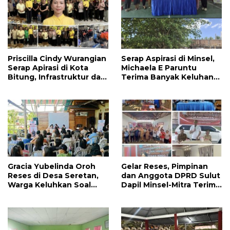
Priscilla Cindy Wurangian
Serap Aspirasi di Minsel,
Serap Apirasi di Kota
Michaela E Paruntu
Bitung, Infrastruktur dan
Terima Banyak Keluhan
Kesehatan Serta
Masyarakat
Pendidikan Dikeluhkan
Warga
Gracia Yubelinda Oroh
Gelar Reses, Pimpinan
Reses di Desa Seretan,
dan Anggota DPRD Sulut
Warga Keluhkan Soal
Dapil Minsel-Mitra Terima
Perbaikkan Infrastruktur
Banyak Aspirasi
Jalan