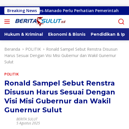
Langsung ke konten
dano-Kembes-Manado Perlu Perhatian Pemerintah
Breaking News
Remly
Hukum & Kriminal
Ekonomi & Bisnis
Pendidikan & Ipt
Beranda
POLITIK
Ronald Sampel Sebut Renstra Disusun
Harus Sesuai Dengan Visi Misi Gubernur dan Wakil Gunernur
Sulut
POLITIK
Ronald Sampel Sebut Renstra
Disusun Harus Sesuai Dengan
Visi Misi Gubernur dan Wakil
Gunernur Sulut
BERITA SULUT
5 Agustus 2025