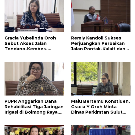
Gracia Yubelinda Oroh
Remly Kandoli Sukses
Sebut Akses Jalan
Perjuangkan Perbaikan
Tondano-Kembes-
Jalan Pontak-Kalait dan
Manado Perlu Perhatian
Amurang-Ratahan
Pemerintah
PUPR Anggarkan Dana
Malu Bertemu Konstiuen,
Rehabilitasi Tiga Jaringan
Gracia Y Oroh Minta
Irigasi di Bolmong Raya,
Dinas Perkimtan Sulut
Haslinda Rotinsulu Siap
Prioritaskan
Kawal
Pembangunan Akses
Jalan di Tandengan I