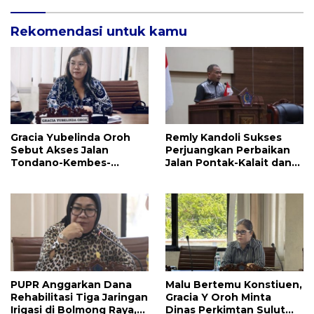
Rekomendasi untuk kamu
Gracia Yubelinda Oroh
Remly Kandoli Sukses
Sebut Akses Jalan
Perjuangkan Perbaikan
Tondano-Kembes-
Jalan Pontak-Kalait dan
Manado Perlu Perhatian
Amurang-Ratahan
Pemerintah
PUPR Anggarkan Dana
Malu Bertemu Konstiuen,
Rehabilitasi Tiga Jaringan
Gracia Y Oroh Minta
Irigasi di Bolmong Raya,
Dinas Perkimtan Sulut