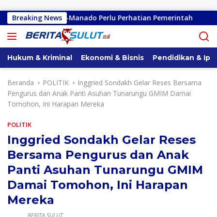
Langsung ke konten
no-Kembes-Manado Perlu Perhatian Pemerintah
Breaking News
Remly K
Hukum & Kriminal
Ekonomi & Bisnis
Pendidikan & Ipt
Beranda
POLITIK
Inggried Sondakh Gelar Reses Bersama
Pengurus dan Anak Panti Asuhan Tunarungu GMIM Damai
Tomohon, Ini Harapan Mereka
POLITIK
Inggried Sondakh Gelar Reses
Bersama Pengurus dan Anak
Panti Asuhan Tunarungu GMIM
Damai Tomohon, Ini Harapan
Mereka
BERITA SULUT