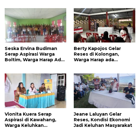
Jalan
Seska Ervina Budiman
Berty Kapojos Gelar
Serap Aspirasi Warga
Reses di Kolongan,
Boltim, Warga Harap Ada
Warga Harap ada
Dukungan Pengurusan
Bantuan Penerangan
IPR
Jalan dan UMKM
Vionita Kuera Serap
Jeane Laluyan Gelar
Aspirasi di Kawahang,
Reses, Kondisi Ekonomi
Warga Keluhkan
Jadi Keluhan Masyarakat
Infrastruktur Jalan Dan
Pendidikan