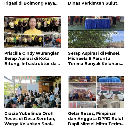
Irigasi di Bolmong Raya,
Dinas Perkimtan Sulut
Haslinda Rotinsulu Siap
Prioritaskan
Kawal
Pembangunan Akses
Jalan di Tandengan I
Priscilla Cindy Wurangian
Serap Aspirasi di Minsel,
Serap Apirasi di Kota
Michaela E Paruntu
Bitung, Infrastruktur dan
Terima Banyak Keluhan
Kesehatan Serta
Masyarakat
Pendidikan Dikeluhkan
Warga
Gracia Yubelinda Oroh
Gelar Reses, Pimpinan
Reses di Desa Seretan,
dan Anggota DPRD Sulut
Warga Keluhkan Soal
Dapil Minsel-Mitra Terima
Perbaikkan Infrastruktur
Banyak Aspirasi