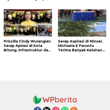
Haslinda Rotinsulu Siap
Prioritaskan
Kawal
Pembangunan Akses
Jalan di Tandengan I
Priscilla Cindy Wurangian
Serap Aspirasi di Minsel,
Serap Apirasi di Kota
Michaela E Paruntu
Bitung, Infrastruktur dan
Terima Banyak Keluhan
Kesehatan Serta
Masyarakat
Pendidikan Dikeluhkan
Warga