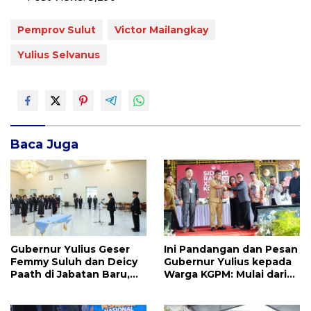
Pemprov Sulut
Victor Mailangkay
Yulius Selvanus
Baca Juga
Gubernur Yulius Geser
Ini Pandangan dan Pesan
Femmy Suluh dan Deicy
Gubernur Yulius kepada
Paath di Jabatan Baru,
Warga KGPM: Mulai dari
Jahja Rondonuwu
Pergantian Pengurus
Promosi jadi Kadis
Hingga Politik Praktis