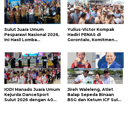
Sulut Juara Umum
Yulius-Victor Kompak
Pesparawi Nasional 2026,
Hadiri PENAS di
Ini Hasil Lomba
Gorontalo, Komitmen
Selengkapnya
Pemprov Sulut Dukung
Program Ketahanan
Pangan Presiden
Prabowo
IODI Manado Juara Umum
Jireh Waleleng, Atlet
Kejurda DanceSport
Balap Sepeda Binaan
Sulut 2026 dengan 40
BSG dan Ketum ICF Sulut
Medali, Mercy Lateka:
Revino Pepah Raih 2
Iven Lebih Besar Sudah
Medali di Jabar
Menanti