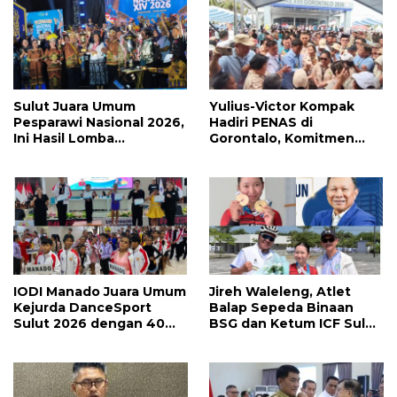
Sulut Juara Umum
Yulius-Victor Kompak
Pesparawi Nasional 2026,
Hadiri PENAS di
Ini Hasil Lomba
Gorontalo, Komitmen
Selengkapnya
Pemprov Sulut Dukung
Program Ketahanan
Pangan Presiden
Prabowo
IODI Manado Juara Umum
Jireh Waleleng, Atlet
Kejurda DanceSport
Balap Sepeda Binaan
Sulut 2026 dengan 40
BSG dan Ketum ICF Sulut
Medali, Mercy Lateka:
Revino Pepah Raih 2
Iven Lebih Besar Sudah
Medali di Jabar
Menanti