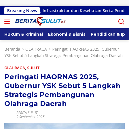
Langsung ke konten
 Kota Bitung, Infrastruktur dan Kesehatan Serta Pendidikan Dik
Breaking News
Hukum & Kriminal
Ekonomi & Bisnis
Pendidikan & Ipt
Beranda
OLAHRAGA
Peringati HAORNAS 2025, Gubernur
YSK Sebut 5 Langkah Strategis Pembangunan Olahraga Daerah
OLAHRAGA
,
SULUT
Peringati HAORNAS 2025,
Gubernur YSK Sebut 5 Langkah
Strategis Pembangunan
Olahraga Daerah
BERITA SULUT
9 September 2025