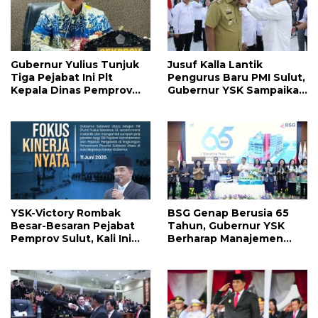
Gubernur Yulius Tunjuk
Jusuf Kalla Lantik
Tiga Pejabat Ini Plt
Pengurus Baru PMI Sulut,
Kepala Dinas Pemprov
Gubernur YSK Sampaikan
Sulut, Ada yang
Ini
Menyusul?
YSK-Victory Rombak
BSG Genap Berusia 65
Besar-Besaran Pejabat
Tahun, Gubernur YSK
Pemprov Sulut, Kali Ini
Berharap Manajemen
Ada 134 Jabatan dan Ini
Terus Berinovasi dan
Daftarnya
Ekspansi Bisnis