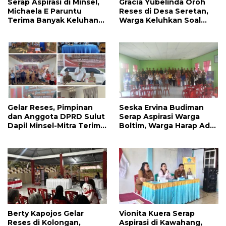
Serap Aspirasi di Minsel,
Gracia Yubelinda Oroh
Michaela E Paruntu
Reses di Desa Seretan,
Terima Banyak Keluhan
Warga Keluhkan Soal
Masyarakat
Perbaikkan Infrastruktur
Jalan
Gelar Reses, Pimpinan
Seska Ervina Budiman
dan Anggota DPRD Sulut
Serap Aspirasi Warga
Dapil Minsel-Mitra Terima
Boltim, Warga Harap Ada
Banyak Aspirasi
Dukungan Pengurusan
IPR
Berty Kapojos Gelar
Vionita Kuera Serap
Reses di Kolongan,
Aspirasi di Kawahang,