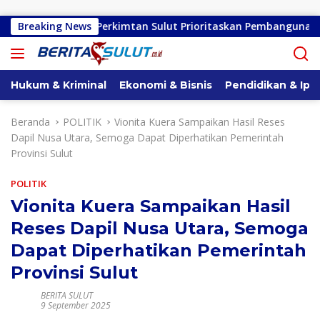
Langsung ke konten
a Dinas Perkimtan Sulut Prioritaskan Pembangunan Akses Jalan
Breaking News
Hukum & Kriminal
Ekonomi & Bisnis
Pendidikan & Ipt
Beranda
POLITIK
Vionita Kuera Sampaikan Hasil Reses
Dapil Nusa Utara, Semoga Dapat Diperhatikan Pemerintah
Provinsi Sulut
POLITIK
Vionita Kuera Sampaikan Hasil
Reses Dapil Nusa Utara, Semoga
Dapat Diperhatikan Pemerintah
Provinsi Sulut
BERITA SULUT
9 September 2025