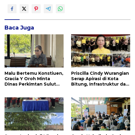
Baca Juga
Malu Bertemu Konstiuen,
Priscilla Cindy Wurangian
Gracia Y Oroh Minta
Serap Apirasi di Kota
Dinas Perkimtan Sulut
Bitung, Infrastruktur dan
Prioritaskan
Kesehatan Serta
Pembangunan Akses
Pendidikan Dikeluhkan
Jalan di Tandengan I
Warga