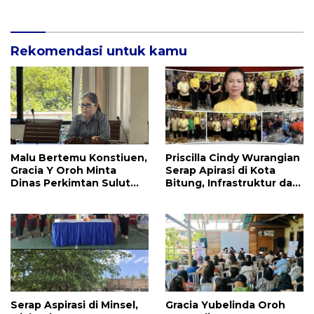
Apresiasi Kinerja
Anggota DPRD Henry
Walukow
Rekomendasi untuk kamu
Malu Bertemu Konstiuen,
Priscilla Cindy Wurangian
Gracia Y Oroh Minta
Serap Apirasi di Kota
Dinas Perkimtan Sulut
Bitung, Infrastruktur dan
Prioritaskan
Kesehatan Serta
Pembangunan Akses
Pendidikan Dikeluhkan
Jalan di Tandengan I
Warga
Serap Aspirasi di Minsel,
Gracia Yubelinda Oroh