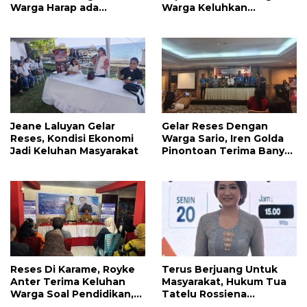
Warga Harap ada
Warga Keluhkan
Bantuan Penerangan
Infrastruktur Jalan Dan
Jalan dan UMKM
Pendidikan
Jeane Laluyan Gelar
Gelar Reses Dengan
Reses, Kondisi Ekonomi
Warga Sario, Iren Golda
Jadi Keluhan Masyarakat
Pinontoan Terima Banyak
Aspirasi
Reses Di Karame, Royke
Terus Berjuang Untuk
Anter Terima Keluhan
Masyarakat, Hukum Tua
Warga Soal Pendidikan,
Tatelu Rossiena
Tarkam dan Sampah
Anashtasya Angkouw