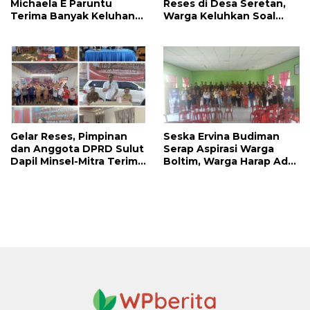
Michaela E Paruntu
Reses di Desa Seretan,
Terima Banyak Keluhan
Warga Keluhkan Soal
Masyarakat
Perbaikkan Infrastruktur
Jalan
Gelar Reses, Pimpinan
Seska Ervina Budiman
dan Anggota DPRD Sulut
Serap Aspirasi Warga
Dapil Minsel-Mitra Terima
Boltim, Warga Harap Ada
Banyak Aspirasi
Dukungan Pengurusan
IPR