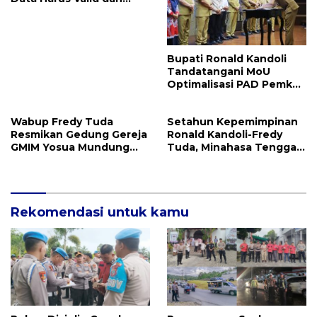
Akurat
Bupati Ronald Kandoli
Tandatangani MoU
Optimalisasi PAD Pemkab
Mitra dan Pemprov Sulut
Wabup Fredy Tuda
Setahun Kepemimpinan
Resmikan Gedung Gereja
Ronald Kandoli-Fredy
GMIM Yosua Mundung
Tuda, Minahasa Tenggara
Satu
Ukir Berbagai Prestasi
Rekomendasi untuk kamu