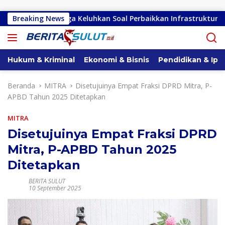
Langsung ke konten
eretan, Warga Keluhkan Soal Perbaikkan Infrastruktur Jalan
Breaking News
Hukum & Kriminal
Ekonomi & Bisnis
Pendidikan & Ipt
Beranda
MITRA
Disetujuinya Empat Fraksi DPRD Mitra, P-
APBD Tahun 2025 Ditetapkan
MITRA
Disetujuinya Empat Fraksi DPRD
Mitra, P-APBD Tahun 2025
Ditetapkan
BERITA SULUT
10 September 2025