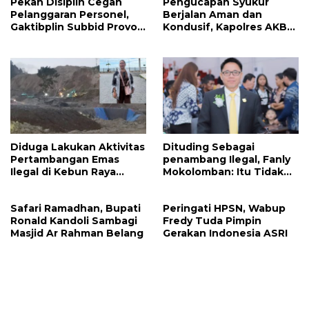
Pekan Disiplin Cegah
Pengucapan Syukur
Pelanggaran Personel,
Berjalan Aman dan
Gaktibplin Subbid Provos
Kondusif, Kapolres AKBP
Polda Sulut Sambangi
Handoko Sanjaya
‎Polres Mitra
Apresiasi Masyarakat
Mitra
Diduga Lakukan Aktivitas
Dituding Sebagai
Pertambangan Emas
penambang Ilegal, Fanly
Ilegal di Kebun Raya
Mokolomban: Itu Tidak
Megawati, Kepolisian
Benar dan Merusak Nama
Didesak Tangkap Vinni
Baik!
Safari Ramadhan, Bupati
Peringati HPSN, Wabup
Sondakh
Ronald Kandoli Sambagi
Fredy Tuda Pimpin
Masjid Ar Rahman Belang
Gerakan Indonesia ASRI