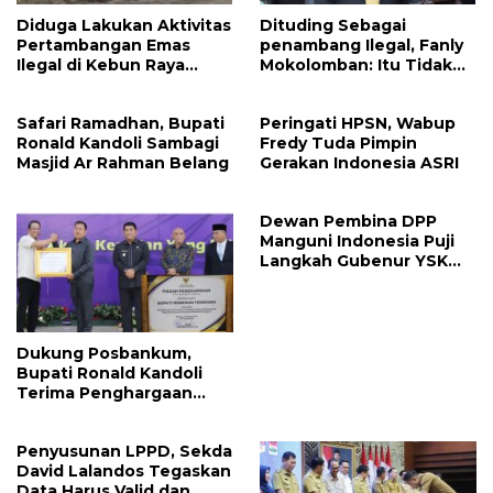
Diduga Lakukan Aktivitas
Dituding Sebagai
Pertambangan Emas
penambang Ilegal, Fanly
Ilegal di Kebun Raya
Mokolomban: Itu Tidak
Megawati, Kepolisian
Benar dan Merusak Nama
Didesak Tangkap Vinni
Baik!
Safari Ramadhan, Bupati
Peringati HPSN, Wabup
Sondakh
Ronald Kandoli Sambagi
Fredy Tuda Pimpin
Masjid Ar Rahman Belang
Gerakan Indonesia ASRI
Dewan Pembina DPP
Manguni Indonesia Puji
Langkah Gubenur YSK
Tuntaskan RTRW
Dukung Posbankum,
Bupati Ronald Kandoli
Terima Penghargaan
Nasional Dari Menteri
Hukum RI
Penyusunan LPPD, Sekda
David Lalandos Tegaskan
Data Harus Valid dan