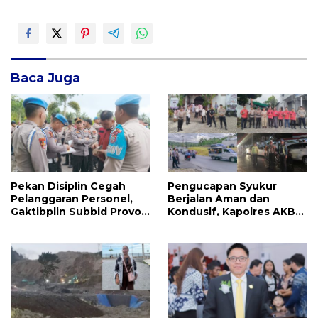
Baca Juga
Pekan Disiplin Cegah
Pengucapan Syukur
Pelanggaran Personel,
Berjalan Aman dan
Gaktibplin Subbid Provos
Kondusif, Kapolres AKBP
Polda Sulut Sambangi
Handoko Sanjaya
‎Polres Mitra
Apresiasi Masyarakat
Mitra