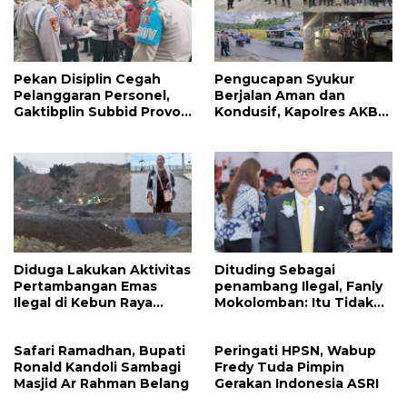
Pekan Disiplin Cegah
Pengucapan Syukur
Pelanggaran Personel,
Berjalan Aman dan
Gaktibplin Subbid Provos
Kondusif, Kapolres AKBP
Polda Sulut Sambangi
Handoko Sanjaya
‎Polres Mitra
Apresiasi Masyarakat
Mitra
Diduga Lakukan Aktivitas
Dituding Sebagai
Pertambangan Emas
penambang Ilegal, Fanly
Ilegal di Kebun Raya
Mokolomban: Itu Tidak
Megawati, Kepolisian
Benar dan Merusak Nama
Didesak Tangkap Vinni
Baik!
Safari Ramadhan, Bupati
Peringati HPSN, Wabup
Sondakh
Ronald Kandoli Sambagi
Fredy Tuda Pimpin
Masjid Ar Rahman Belang
Gerakan Indonesia ASRI