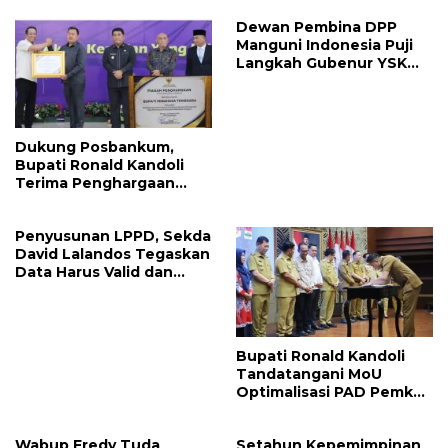
Dewan Pembina DPP
Manguni Indonesia Puji
Langkah Gubenur YSK
Tuntaskan RTRW
Dukung Posbankum,
Bupati Ronald Kandoli
Terima Penghargaan
Nasional Dari Menteri
Hukum RI
Penyusunan LPPD, Sekda
David Lalandos Tegaskan
Data Harus Valid dan
Akurat
Bupati Ronald Kandoli
Tandatangani MoU
Optimalisasi PAD Pemkab
Mitra dan Pemprov Sulut
Wabup Fredy Tuda
Setahun Kepemimpinan