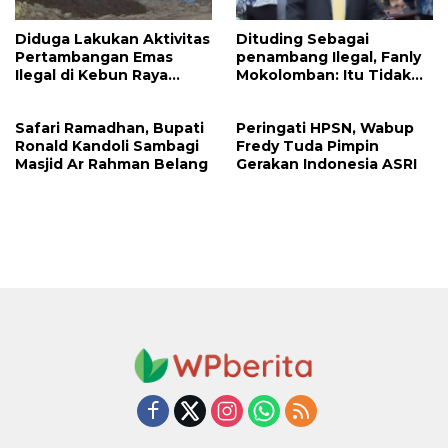
Diduga Lakukan Aktivitas
Dituding Sebagai
Pertambangan Emas
penambang Ilegal, Fanly
Ilegal di Kebun Raya
Mokolomban: Itu Tidak
Megawati, Kepolisian
Benar dan Merusak Nama
Didesak Tangkap Vinni
Baik!
Safari Ramadhan, Bupati
Peringati HPSN, Wabup
Sondakh
Ronald Kandoli Sambagi
Fredy Tuda Pimpin
Masjid Ar Rahman Belang
Gerakan Indonesia ASRI