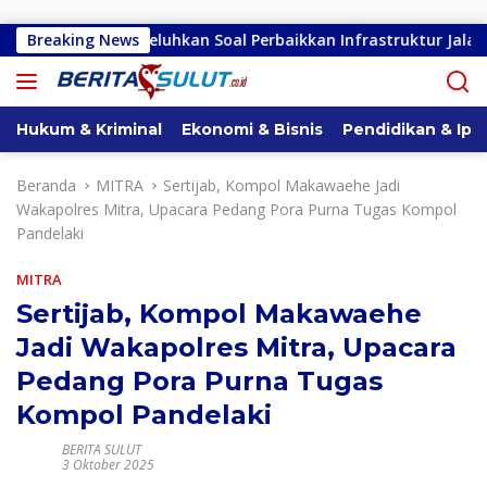
Langsung ke konten
 Warga Keluhkan Soal Perbaikkan Infrastruktur Jalan
Breaking News
G
Hukum & Kriminal
Ekonomi & Bisnis
Pendidikan & Ipt
Beranda
MITRA
Sertijab, Kompol Makawaehe Jadi
Wakapolres Mitra, Upacara Pedang Pora Purna Tugas Kompol
Pandelaki
MITRA
Sertijab, Kompol Makawaehe
Jadi Wakapolres Mitra, Upacara
Pedang Pora Purna Tugas
Kompol Pandelaki
BERITA SULUT
3 Oktober 2025