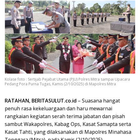
Kolase foto : Sertijab Pejabat Utama (PJU) Polres Mitra sampai Upacara
Pedang Pora Purna Tugas, Kamis (2/10/2025) di Mapolres Mitra
RATAHAN, BERITASULUT.co.id
– Suasana hangat
penuh rasa kekeluargaan dan haru mewarnai
rangkaian kegiatan serah terima jabatan dan pisah
sambut Wakapolres, Kabag Ops, Kasat Samapta serta
Kasat Tahti, yang dilaksanakan di Mapolres Minahasa
Tenggara (Mitra), pada Kamis (2/10/2025).