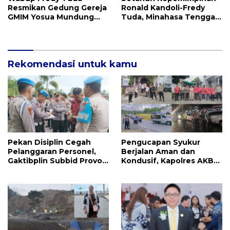
Resmikan Gedung Gereja
Ronald Kandoli-Fredy
GMIM Yosua Mundung
Tuda, Minahasa Tenggara
Satu
Ukir Berbagai Prestasi
Rekomendasi untuk kamu
Pekan Disiplin Cegah
Pengucapan Syukur
Pelanggaran Personel,
Berjalan Aman dan
Gaktibplin Subbid Provos
Kondusif, Kapolres AKBP
Polda Sulut Sambangi
Handoko Sanjaya
‎Polres Mitra
Apresiasi Masyarakat
Mitra