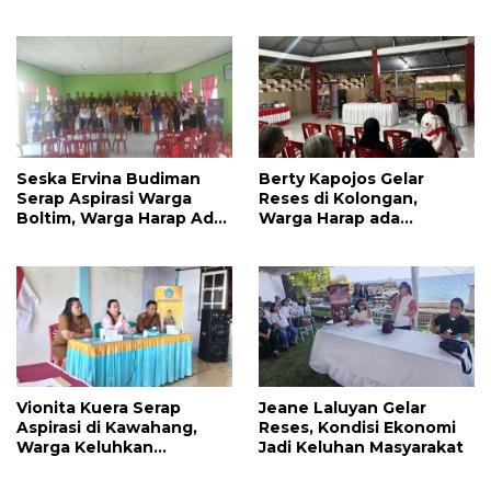
Perbaikkan Infrastruktur
Banyak Aspirasi
Jalan
Seska Ervina Budiman
Berty Kapojos Gelar
Serap Aspirasi Warga
Reses di Kolongan,
Boltim, Warga Harap Ada
Warga Harap ada
Dukungan Pengurusan
Bantuan Penerangan
IPR
Jalan dan UMKM
Vionita Kuera Serap
Jeane Laluyan Gelar
Aspirasi di Kawahang,
Reses, Kondisi Ekonomi
Warga Keluhkan
Jadi Keluhan Masyarakat
Infrastruktur Jalan Dan
Pendidikan