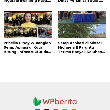
Irigasi di Bolmong Raya,
Dinas Perkimtan Sulut
Haslinda Rotinsulu Siap
Prioritaskan
Kawal
Pembangunan Akses
Jalan di Tandengan I
Priscilla Cindy Wurangian
Serap Aspirasi di Minsel,
Serap Apirasi di Kota
Michaela E Paruntu
Bitung, Infrastruktur dan
Terima Banyak Keluhan
Kesehatan Serta
Masyarakat
Pendidikan Dikeluhkan
Warga