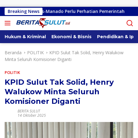
Langsung ke konten
o-Kembes-Manado Perlu Perhatian Pemerintah
Breaking News
Remly Ka
Hukum & Kriminal
Ekonomi & Bisnis
Pendidikan & Ipt
Beranda
POLITIK
KPID Sulut Tak Solid, Henry Walukow
Minta Seluruh Komisioner Diganti
POLITIK
KPID Sulut Tak Solid, Henry
Walukow Minta Seluruh
Komisioner Diganti
BERITA SULUT
14 Oktober 2025