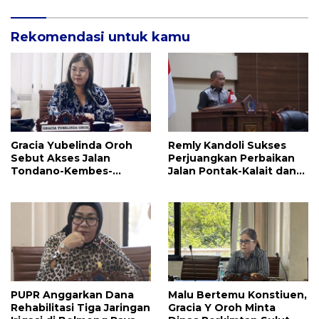
Rekomendasi untuk kamu
Gracia Yubelinda Oroh
Remly Kandoli Sukses
Sebut Akses Jalan
Perjuangkan Perbaikan
Tondano-Kembes-
Jalan Pontak-Kalait dan
Manado Perlu Perhatian
Amurang-Ratahan
Pemerintah
PUPR Anggarkan Dana
Malu Bertemu Konstiuen,
Rehabilitasi Tiga Jaringan
Gracia Y Oroh Minta