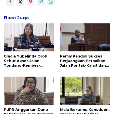
Baca Juga
Gracia Yubelinda Oroh
Remly Kandoli Sukses
Sebut Akses Jalan
Perjuangkan Perbaikan
Tondano-Kembes-
Jalan Pontak-Kalait dan
Manado Perlu Perhatian
Amurang-Ratahan
Pemerintah
PUPR Anggarkan Dana
Malu Bertemu Konstiuen,