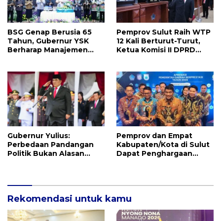
BSG Genap Berusia 65
Pemprov Sulut Raih WTP
Tahun, Gubernur YSK
12 Kali Berturut-Turut,
Berharap Manajemen
Ketua Komisi II DPRD
Terus Berinovasi dan
Sulut Inggried JNN
Ekspansi Bisnis
Sondakh Sebut Ini
Prestasi Yang
Membanggakan
Gubernur Yulius:
Pemprov dan Empat
Perbedaan Pandangan
Kabupaten/Kota di Sulut
Politik Bukan Alasan
Dapat Penghargaan
Perpecahan, Tapi
Nasional Atas Prestasi Ini
Kekayaan Besar
Rekomendasi untuk kamu