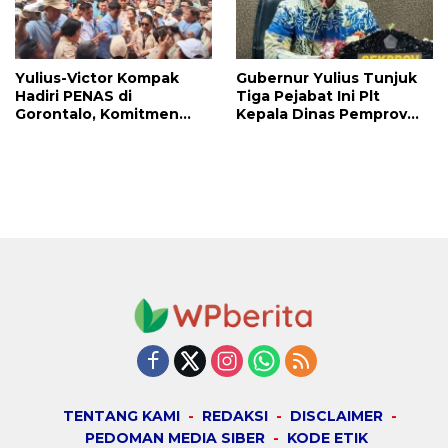
Yulius-Victor Kompak
Gubernur Yulius Tunjuk
Hadiri PENAS di
Tiga Pejabat Ini Plt
Gorontalo, Komitmen
Kepala Dinas Pemprov
Pemprov Sulut Dukung
Sulut, Ada yang
Program Ketahanan
Menyusul?
Pangan Presiden
Prabowo
TENTANG KAMI
REDAKSI
DISCLAIMER
PEDOMAN MEDIA SIBER
KODE ETIK