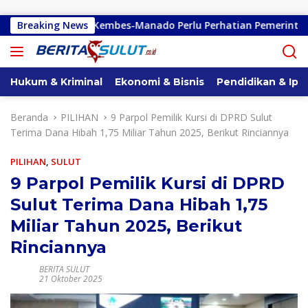
Langsung ke konten
n Tondano-Kembes-Manado Perlu Perhatian Pemerintah
Breaking News
Hukum & Kriminal
Ekonomi & Bisnis
Pendidikan & Ipt
Beranda
PILIHAN
9 Parpol Pemilik Kursi di DPRD Sulut
Terima Dana Hibah 1,75 Miliar Tahun 2025, Berikut Rinciannya
PILIHAN
,
SULUT
9 Parpol Pemilik Kursi di DPRD
Sulut Terima Dana Hibah 1,75
Miliar Tahun 2025, Berikut
Rinciannya
BERITA SULUT
21 Oktober 2025