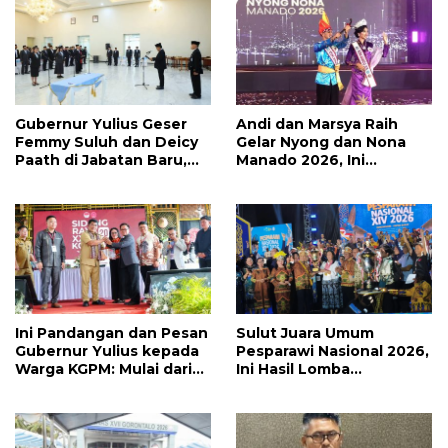
Gubernur Yulius Geser
Andi dan Marsya Raih
Femmy Suluh dan Deicy
Gelar Nyong dan Nona
Paath di Jabatan Baru,
Manado 2026, Ini
Jahja Rondonuwu
Pemenang Selengkapnya
Promosi jadi Kadis
Ini Pandangan dan Pesan
Sulut Juara Umum
Gubernur Yulius kepada
Pesparawi Nasional 2026,
Warga KGPM: Mulai dari
Ini Hasil Lomba
Pergantian Pengurus
Selengkapnya
Hingga Politik Praktis