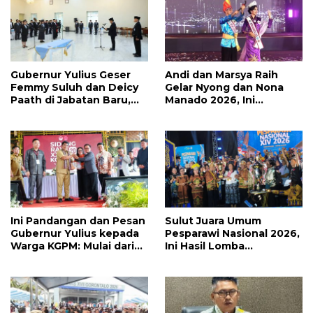
Gubernur Yulius Geser
Andi dan Marsya Raih
Femmy Suluh dan Deicy
Gelar Nyong dan Nona
Paath di Jabatan Baru,
Manado 2026, Ini
Jahja Rondonuwu
Pemenang Selengkapnya
Promosi jadi Kadis
Ini Pandangan dan Pesan
Sulut Juara Umum
Gubernur Yulius kepada
Pesparawi Nasional 2026,
Warga KGPM: Mulai dari
Ini Hasil Lomba
Pergantian Pengurus
Selengkapnya
Hingga Politik Praktis