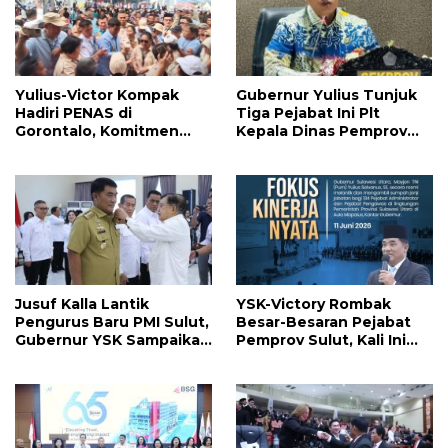
Yulius-Victor Kompak
Gubernur Yulius Tunjuk
Hadiri PENAS di
Tiga Pejabat Ini Plt
Gorontalo, Komitmen
Kepala Dinas Pemprov
Pemprov Sulut Dukung
Sulut, Ada yang
Program Ketahanan
Menyusul?
Pangan Presiden
Prabowo
Jusuf Kalla Lantik
YSK-Victory Rombak
Pengurus Baru PMI Sulut,
Besar-Besaran Pejabat
Gubernur YSK Sampaikan
Pemprov Sulut, Kali Ini
Ini
Ada 134 Jabatan dan Ini
Daftarnya