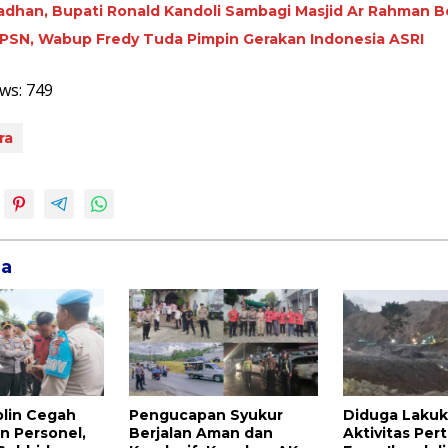
adhan, Bupati Ronald Kandoli Sambagi Masjid Ar Rahman B
HPSN, Wabup Fredy Tuda Pimpin Gerakan Indonesia ASRI
ws:
749
ra
ga
plin Cegah
Pengucapan Syukur
Diduga Laku
n Personel,
Berjalan Aman dan
Aktivitas Pe