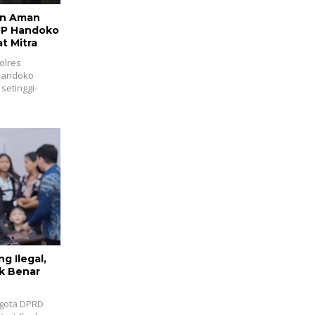
an Aman
BP Handoko
t Mitra
olres
 Handoko
setinggi-
g Ilegal,
k Benar
ggota DPRD