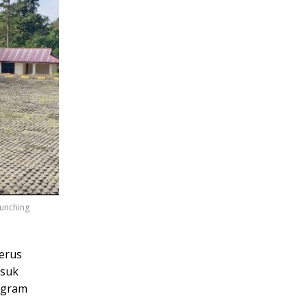
unching
terus
asuk
ogram