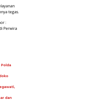
elayanan
nnya tegas.
or :
i Perwira
 Polda
ndoko
egawati,
nar dan