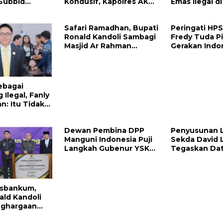
 Subbid
Kondusif, Kapolres AKBP
Emas Ilegal d
da Sulut
Handoko Sanjaya
Raya Megawat
olres Mitra
Apresiasi Masyarakat
Kepolisian D
Safari Ramadhan, Bupati
Peringati HP
Mitra
Tangkap Vinn
Ronald Kandoli Sambagi
Fredy Tuda P
Masjid Ar Rahman
Gerakan Indo
Belang
ebagai
Ilegal, Fanly
: Itu Tidak
 Merusak
Dewan Pembina DPP
Penyusunan 
Manguni Indonesia Puji
Sekda David 
Langkah Gubenur YSK
Tegaskan Dat
Tuntaskan RTRW
Valid dan Aku
sbankum,
ald Kandoli
nghargaan
ri Menteri