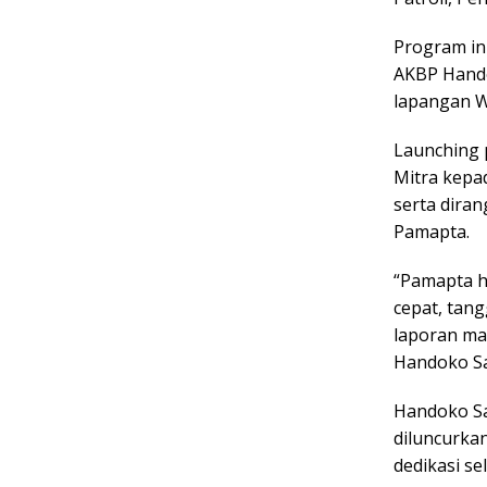
Program in
AKBP Hando
lapangan W
Launching 
Mitra kepad
serta dira
Pamapta.
“Pamapta h
cepat, tan
laporan ma
Handoko Sa
Handoko Sa
diluncurka
dedikasi s