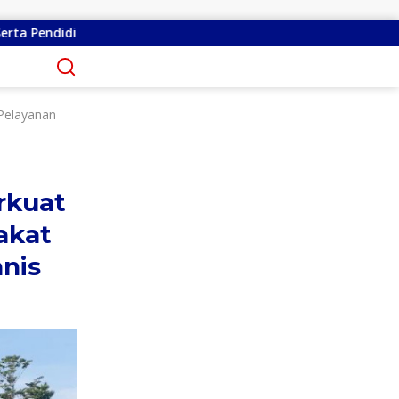
Dikeluhkan Warga
Serap Aspirasi di Minsel, Michaela E
 Pelayanan
rkuat
akat
nis