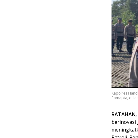
Kapolres Hand
Pamapta, di la
RATAHAN, 
berinovasi
meningkatk
Patroli, P