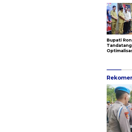
Hukum RI
Bupati Ron
Tandatang
Optimalisa
Pemkab Mit
Pemprov S
Rekomen