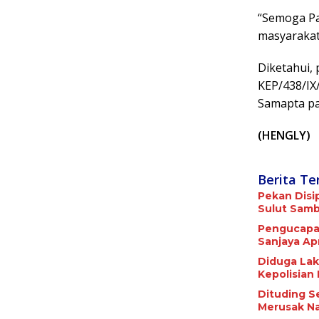
“Semoga Pa
masyarakat
Diketahui,
KEP/438/IX
Samapta pa
(HENGLY)
Berita Te
Pekan Disi
Sulut Samba
Pengucapan
Sanjaya Apr
Diduga Lak
Kepolisian
Dituding S
Merusak Na