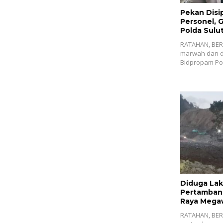
Pekan Disi
Personel, 
Polda Sulut
RATAHAN, BER
marwah dan di
Bidpropam Po
Diduga Lak
Pertambang
Raya Megaw
Tangkap V
RATAHAN, BERI