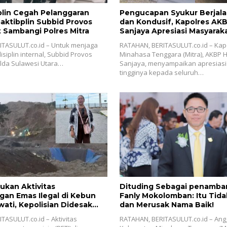
plin Cegah Pelanggaran
Pengucapan Syukur Berjal
Gaktibplin Subbid Provos
dan Kondusif, Kapolres AK
 Sambangi ‎Polres Mitra
Sanjaya Apresiasi Masyaraka
ITASULUT.co.id – Untuk menjaga
‎RATAHAN, BERITASULUT.co.id – Kap
siplin internal, Subbid Provos
Minahasa Tenggara (Mitra), AKBP
lda Sulawesi Utara…
Sanjaya, menyampaikan apresiasi 
tingginya kepada seluruh…
ukan Aktivitas
Dituding Sebagai penamban
an Emas Ilegal di Kebun
Fanly Mokolomban: Itu Tida
ati, Kepolisian Didesak
dan Merusak Nama Baik!
inni Sondakh
TASULUT.co.id – Aktivitas
RATAHAN, BERITASULUT.co.id – An