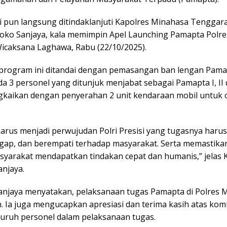
i pun langsung ditindaklanjuti Kapolres Minahasa Tenggara 
ko Sanjaya, kala memimpin Apel Launching Pamapta Polres
icaksana Laghawa, Rabu (22/10/2025).
program ini ditandai dengan pemasangan ban lengan Pama
a 3 personel yang ditunjuk menjabat sebagai Pamapta I, II d
ngkaikan dengan penyerahan 2 unit kendaraan mobil untuk 
arus menjadi perwujudan Polri Presisi yang tugasnya harus
ggap, dan berempati terhadap masyarakat. Serta memastikan
syarakat mendapatkan tindakan cepat dan humanis,” jelas 
njaya.
njaya menyatakan, pelaksanaan tugas Pamapta di Polres M
n. Ia juga mengucapkan apresiasi dan terima kasih atas ko
eluruh personel dalam pelaksanaan tugas.