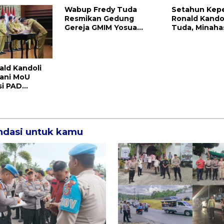
Wabup Fredy Tuda
Setahun Kep
Resmikan Gedung
Ronald Kando
Gereja GMIM Yosua
Tuda, Minaha
Mundung Satu
Tenggara Uki
Prestasi
ald Kandoli
ani MoU
si PAD
ra dan
ulut
dasi untuk kamu