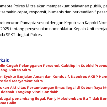
mapta Polres Mitra akan memperkuat pelayanan publik, p
 semakin cepat, responsif, humanis dan berkeadilan,” pesa
 peluncuran Pamapta sesuai dengan Keputusan Kapolri Nom
/2025 tentang penyesuaian nomenklatur Kepala Unit menjad
da SPKT tingkat Polres.
rkait
plin Cegah Pelanggaran Personel, Gaktibplin Subbid Provos
ngi ‎Polres Mitra
 Syukur Berjalan Aman dan Kondusif, Kapolres AKBP Ha
esiasi Masyarakat Mitra
ukan Aktivitas Pertambangan Emas Ilegal di Kebun Raya M
 Didesak Tangkap Vinni Sondakh
ebagai penambang Ilegal, Fanly Mokolomban: Itu Tidak Be
ma Baik!