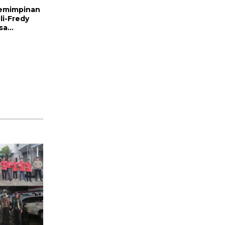
emimpinan
li-Fredy
sa
r Berbagai