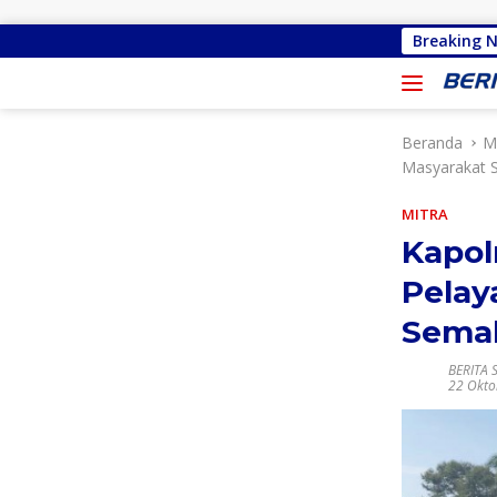
Langsung ke konten
Priscilla Cindy Wurangian Serap Apirasi
Breaking 
Beranda
M
Masyarakat 
MITRA
Kapol
Pelay
Semak
BERITA 
22 Okto