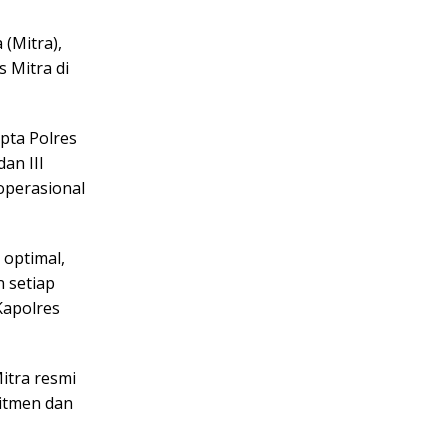
(Mitra),
 Mitra di
pta Polres
an III
operasional
 optimal,
 setiap
Kapolres
itra resmi
mitmen dan