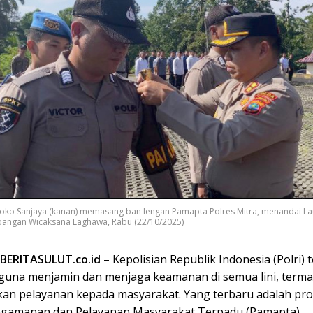
oko Sanjaya (kanan) memasang ban lengan Pamapta Polres Mitra, menandai La
pangan Wicaksana Laghawa, Rabu (22/10/2025)
BERITASULUT.co.id
– Kepolisian Republik Indonesia (Polri) 
 guna menjamin dan menjaga keamanan di semua lini, term
an pelayanan kepada masyarakat. Yang terbaru adalah pr
engamanan dan Pelayanan Masyarakat Terpadu (Pamapta).