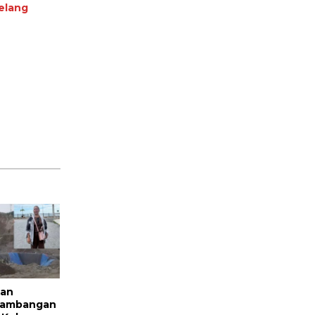
elang
kan
rtambangan