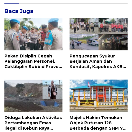
Baca Juga
Pekan Disiplin Cegah
Pengucapan Syukur
Pelanggaran Personel,
Berjalan Aman dan
Gaktibplin Subbid Provos
Kondusif, Kapolres AKBP
Polda Sulut Sambangi
Handoko Sanjaya
‎Polres Mitra
Apresiasi Masyarakat
Mitra
Diduga Lakukan Aktivitas
Majelis Hakim Temukan
Pertambangan Emas
Objek Putusan 128
Ilegal di Kebun Raya
Berbeda dengan SHM 79,