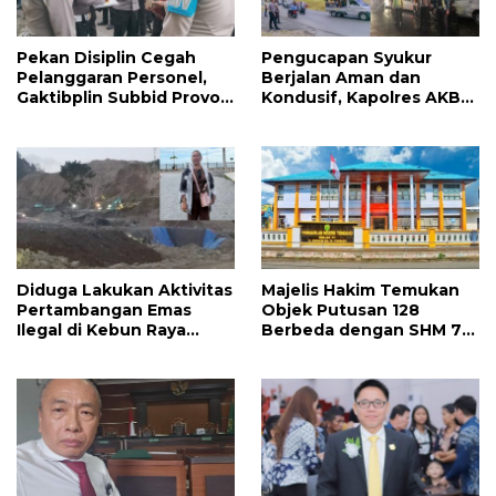
Pekan Disiplin Cegah
Pengucapan Syukur
Pelanggaran Personel,
Berjalan Aman dan
Gaktibplin Subbid Provos
Kondusif, Kapolres AKBP
Polda Sulut Sambangi
Handoko Sanjaya
‎Polres Mitra
Apresiasi Masyarakat
Mitra
Diduga Lakukan Aktivitas
Majelis Hakim Temukan
Pertambangan Emas
Objek Putusan 128
Ilegal di Kebun Raya
Berbeda dengan SHM 79,
Megawati, Kepolisian
Ahli Waris Ajukan
Didesak Tangkap Vinni
Banding Atas Putusan PN
Sondakh
Tondano