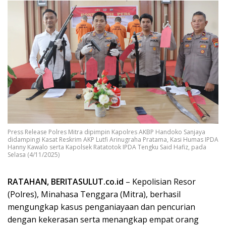
Press Release Polres Mitra dipimpin Kapolres AKBP Handoko Sanjaya
didampingi Kasat Reskrim AKP Lutfi Arinugraha Pratama, Kasi Humas IPDA
Hanny Kawalo serta Kapolsek Ratatotok IPDA Tengku Said Hafiz, pada
Selasa (4/11/2025)
RATAHAN, BERITASULUT.co.id
– Kepolisian Resor
(Polres), Minahasa Tenggara (Mitra), berhasil
mengungkap kasus penganiayaan dan pencurian
dengan kekerasan serta menangkap empat orang