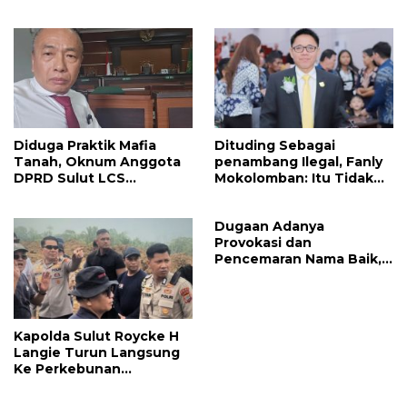
Megawati, Kepolisian
Ahli Waris Ajukan
Didesak Tangkap Vinni
Banding Atas Putusan PN
Sondakh
Tondano
Diduga Praktik Mafia
Dituding Sebagai
Tanah, Oknum Anggota
penambang Ilegal, Fanly
DPRD Sulut LCS
Mokolomban: Itu Tidak
Diadukan ke BK dan MP
Benar dan Merusak Nama
Baik!
Dugaan Adanya
Provokasi dan
Pencemaran Nama Baik,
Wenny Lumentut Resmi
Laporkan Sejumlah Bakal
Calon Hukum Tua Desa
Koha
Kapolda Sulut Roycke H
Langie Turun Langsung
Ke Perkebunan
Tatawiran Tinjau Polemik
Lahan 55 Hektare