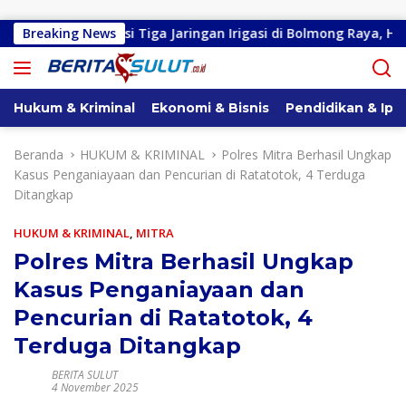
Langsung ke konten
abilitasi Tiga Jaringan Irigasi di Bolmong Raya, Haslinda Roti
Breaking News
Hukum & Kriminal
Ekonomi & Bisnis
Pendidikan & Ipt
Beranda
HUKUM & KRIMINAL
Polres Mitra Berhasil Ungkap
Kasus Penganiayaan dan Pencurian di Ratatotok, 4 Terduga
Ditangkap
HUKUM & KRIMINAL
,
MITRA
Polres Mitra Berhasil Ungkap
Kasus Penganiayaan dan
Pencurian di Ratatotok, 4
Terduga Ditangkap
BERITA SULUT
4 November 2025