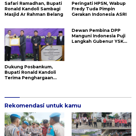
Safari Ramadhan, Bupati
Peringati HPSN, Wabup
Ronald Kandoli Sambagi
Fredy Tuda Pimpin
Masjid Ar Rahman Belang
Gerakan Indonesia ASRI
Dewan Pembina DPP
Manguni Indonesia Puji
Langkah Gubenur YSK
Tuntaskan RTRW
Dukung Posbankum,
Bupati Ronald Kandoli
Terima Penghargaan
Nasional Dari Menteri
Hukum RI
Rekomendasi untuk kamu