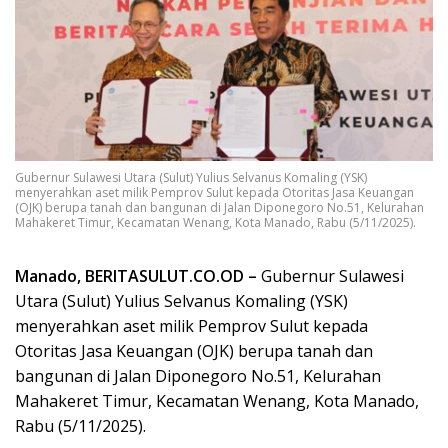
Gubernur Sulawesi Utara (Sulut) Yulius Selvanus Komaling (YSK)
menyerahkan aset milik Pemprov Sulut kepada Otoritas Jasa Keuangan
(OJK) berupa tanah dan bangunan di Jalan Diponegoro No.51, Kelurahan
Mahakeret Timur, Kecamatan Wenang, Kota Manado, Rabu (5/11/2025).
Manado, BERITASULUT.CO.OD –
Gubernur Sulawesi
Utara (Sulut) Yulius Selvanus Komaling (YSK)
menyerahkan aset milik Pemprov Sulut kepada
Otoritas Jasa Keuangan (OJK) berupa tanah dan
bangunan di Jalan Diponegoro No.51, Kelurahan
Mahakeret Timur, Kecamatan Wenang, Kota Manado,
Rabu (5/11/2025).