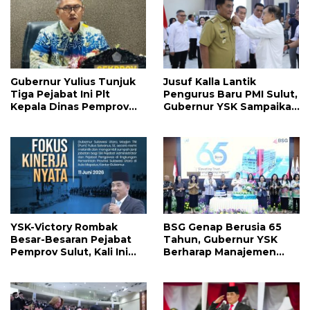
Prabowo
Gubernur Yulius Tunjuk
Jusuf Kalla Lantik
Tiga Pejabat Ini Plt
Pengurus Baru PMI Sulut,
Kepala Dinas Pemprov
Gubernur YSK Sampaikan
Sulut, Ada yang
Ini
Menyusul?
YSK-Victory Rombak
BSG Genap Berusia 65
Besar-Besaran Pejabat
Tahun, Gubernur YSK
Pemprov Sulut, Kali Ini
Berharap Manajemen
Ada 134 Jabatan dan Ini
Terus Berinovasi dan
Daftarnya
Ekspansi Bisnis