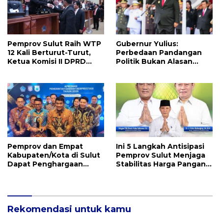
Pemprov Sulut Raih WTP
Gubernur Yulius:
12 Kali Berturut-Turut,
Perbedaan Pandangan
Ketua Komisi II DPRD
Politik Bukan Alasan
Sulut Inggried JNN
Perpecahan, Tapi
Sondakh Sebut Ini
Kekayaan Besar
Prestasi Yang
Membanggakan
Pemprov dan Empat
Ini 5 Langkah Antisipasi
Kabupaten/Kota di Sulut
Pemprov Sulut Menjaga
Dapat Penghargaan
Stabilitas Harga Pangan
Nasional Atas Prestasi Ini
Jelang Idul Adha 1447 H
Rekomendasi untuk kamu