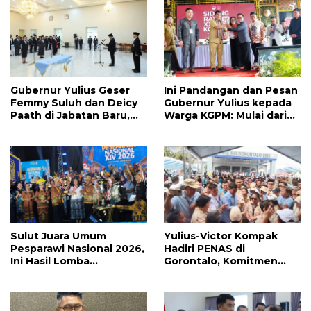
Gubernur Yulius Geser
Ini Pandangan dan Pesan
Femmy Suluh dan Deicy
Gubernur Yulius kepada
Paath di Jabatan Baru,
Warga KGPM: Mulai dari
Jahja Rondonuwu
Pergantian Pengurus
Promosi jadi Kadis
Hingga Politik Praktis
Sulut Juara Umum
Yulius-Victor Kompak
Pesparawi Nasional 2026,
Hadiri PENAS di
Ini Hasil Lomba
Gorontalo, Komitmen
Selengkapnya
Pemprov Sulut Dukung
Program Ketahanan
Pangan Presiden
Prabowo