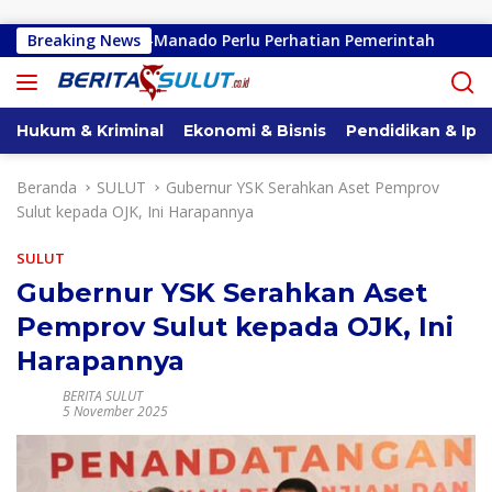
Langsung ke konten
no-Kembes-Manado Perlu Perhatian Pemerintah
Breaking News
Remly K
Hukum & Kriminal
Ekonomi & Bisnis
Pendidikan & Ipt
Beranda
SULUT
Gubernur YSK Serahkan Aset Pemprov
Sulut kepada OJK, Ini Harapannya
SULUT
Gubernur YSK Serahkan Aset
Pemprov Sulut kepada OJK, Ini
Harapannya
BERITA SULUT
5 November 2025