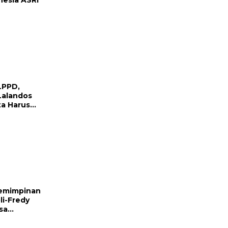
LPPD,
Lalandos
a Harus
rat
emimpinan
li-Fredy
sa
r Berbagai