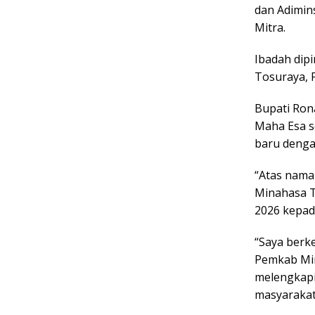
dan Adimin
Mitra.
Ibadah dip
Tosuraya, P
Bupati Ron
Maha Esa s
baru denga
“Atas nama
Minahasa T
2026 kepad
“Saya berk
Pemkab Mi
melengkapi
masyarakat