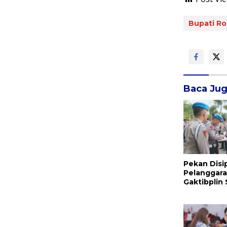
Bupati Ro
Baca Ju
Pekan Disi
Pelanggara
Gaktibplin
Provos Pol
Sambangi ‎P