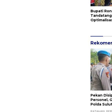
Bupati Ron
Tandatang
Optimalisa
Pemkab Mit
Pemprov S
Rekomen
Pekan Disi
Personel, 
Polda Sulut
RATAHAN, BER