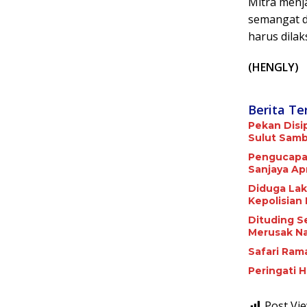
Mitra menj
semangat d
harus dila
(HENGLY)
Berita Te
Pekan Disi
Sulut Samba
Pengucapan
Sanjaya Apr
Diduga Lak
Kepolisian
Dituding S
Merusak Na
Safari Ram
Peringati 
Post Vie