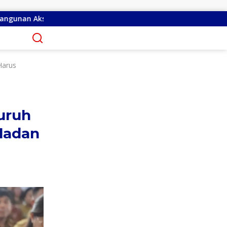
n di Tandengan I
Priscilla Cindy Wurangian Serap Apira
Harus
uruh
ladan