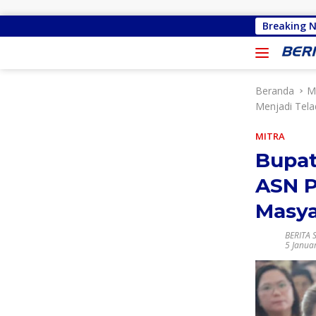
Langsung ke konten
Malu Bertemu Konstiuen, Gracia Y Oroh Min
Breaking 
Beranda
M
Menjadi Tel
MITRA
Bupat
ASN P
Masya
BERITA 
5 Janua