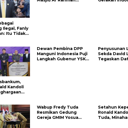
Belang
ebagai
Ilegal, Fanly
: Itu Tidak
 Merusak
Dewan Pembina DPP
Penyusunan 
Manguni Indonesia Puji
Sekda David 
Langkah Gubenur YSK
Tegaskan Dat
Tuntaskan RTRW
Valid dan Aku
sbankum,
ald Kandoli
nghargaan
ri Menteri
Wabup Fredy Tuda
Setahun Kep
Resmikan Gedung
Ronald Kando
Gereja GMIM Yosua
Tuda, Minaha
Mundung Satu
Tenggara Uki
Prestasi