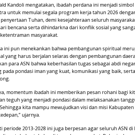
ald Kandoli mengatakan, ibadah perdana ini menjadi simbo
ra untuk memulai segala program kerja tahun 2026 denga
 penyertaan Tuhan, demi kesejahteraan seluruh masyaraka
ari bencana serta dihindarkna dari konflik sosial yang sang
ketentraman masyarakat.
ra ini pun menekankan bahwa pembangunan spiritual mer
ial yang harus berjalan selaras dengan pembangunan daerah
an para ASN bahwa keberhasilan tugas sebagai abdi nega
 pada pondasi iman yang kuat, komunikasi yang baik, sert
ong.
a, momentum ibadah ini memberikan pesan rohani bagi ki
man teguh yang menjadi pondasi dalam melaksanakan tang
 Sehingga kita mampu mewujudkan visi dan misi Kabupate
edepan,” ujarnya.
ti periode 2013-2028 ini juga berpesan agar seluruh ASN d