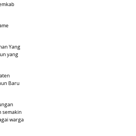
Pemkab
Dame
uhan Yang
hun yang
paten
hun Baru
kungan
n semakin
agai warga