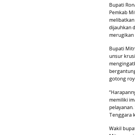
Bupati Ron
Pemkab Mit
melibatkan
dijauhkan d
merugikan 
Bupati Mit
unsur krus
mengingatk
bergantung
gotong roy
“Harapanny
memiliki i
pelayanan.
Tenggara k
Wakil bupa