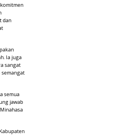
l komitmen
n
t dan
at
upakan
. Ia juga
ra sangat
a semangat
ta semua
gung jawab
n Minahasa
i Kabupaten