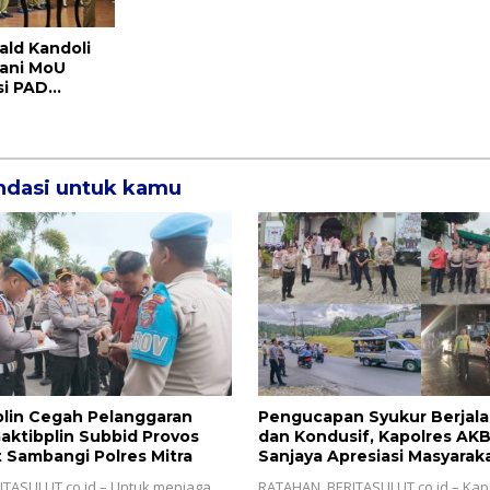
ald Kandoli
ani MoU
si PAD
ra dan
ulut
dasi untuk kamu
plin Cegah Pelanggaran
Pengucapan Syukur Berjal
Gaktibplin Subbid Provos
dan Kondusif, Kapolres AK
 Sambangi ‎Polres Mitra
Sanjaya Apresiasi Masyaraka
ITASULUT.co.id – Untuk menjaga
‎RATAHAN, BERITASULUT.co.id – Kap