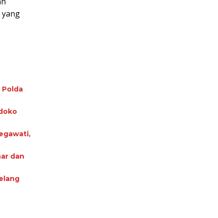
an
 yang
 Polda
ndoko
egawati,
nar dan
elang