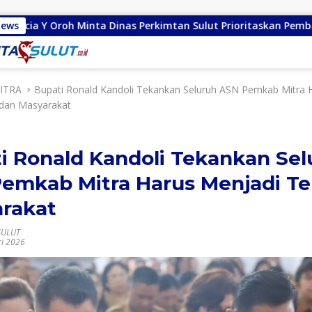
ta Dinas Perkimtan Sulut Prioritaskan Pembangunan Akses Jala
News
ITRA
Bupati Ronald Kandoli Tekankan Seluruh ASN Pemkab Mitra 
adan Masyarakat
i Ronald Kandoli Tekankan Sel
emkab Mitra Harus Menjadi Te
rakat
SULUT
ri 2026