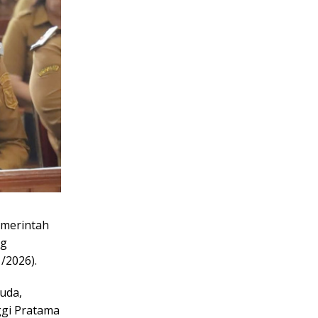
emerintah
ng
/2026).
Tuda,
ggi Pratama