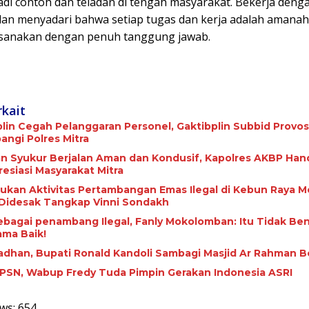
adi contoh dan teladan di tengah masyarakat. Bekerja deng
an menyadari bahwa setiap tugas dan kerja adalah amanah
ksanakan dengan penuh tanggung jawab.
rkait
plin Cegah Pelanggaran Personel, Gaktibplin Subbid Provos
ngi ‎Polres Mitra
 Syukur Berjalan Aman dan Kondusif, Kapolres AKBP Ha
esiasi Masyarakat Mitra
ukan Aktivitas Pertambangan Emas Ilegal di Kebun Raya M
 Didesak Tangkap Vinni Sondakh
ebagai penambang Ilegal, Fanly Mokolomban: Itu Tidak Be
ma Baik!
adhan, Bupati Ronald Kandoli Sambagi Masjid Ar Rahman B
HPSN, Wabup Fredy Tuda Pimpin Gerakan Indonesia ASRI
ws:
654