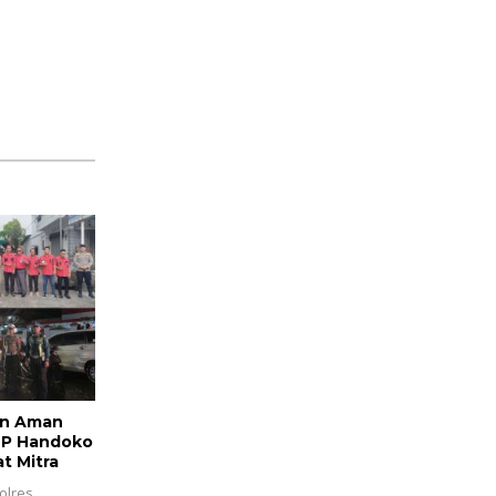
an Aman
BP Handoko
t Mitra
olres