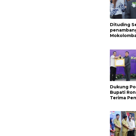
Dituding S
penambang 
Mokolomban
Benar dan
Nama Baik!
Dukung Po
Bupati Ron
Terima Pe
Nasional Da
Hukum RI