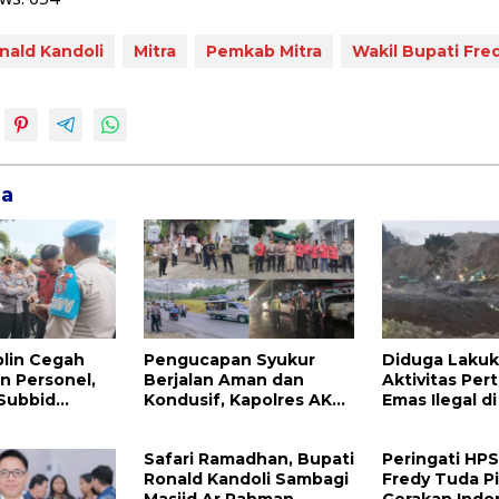
nald Kandoli
Mitra
Pemkab Mitra
Wakil Bupati Fre
ga
plin Cegah
Pengucapan Syukur
Diduga Laku
n Personel,
Berjalan Aman dan
Aktivitas Pe
 Subbid
Kondusif, Kapolres AKBP
Emas Ilegal d
da Sulut
Handoko Sanjaya
Raya Megawat
olres Mitra
Apresiasi Masyarakat
Kepolisian D
Safari Ramadhan, Bupati
Peringati HP
Mitra
Tangkap Vinn
Ronald Kandoli Sambagi
Fredy Tuda P
Masjid Ar Rahman
Gerakan Indo