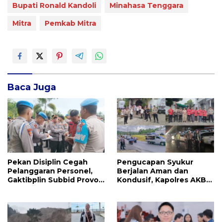
Bupati Ronald Kandoli
Minahasa Tenggara
Mitra
Pemkab Mitra
Baca Juga
Pekan Disiplin Cegah
Pengucapan Syukur
Pelanggaran Personel,
Berjalan Aman dan
Gaktibplin Subbid Provos
Kondusif, Kapolres AKBP
Polda Sulut Sambangi
Handoko Sanjaya
‎Polres Mitra
Apresiasi Masyarakat
Mitra