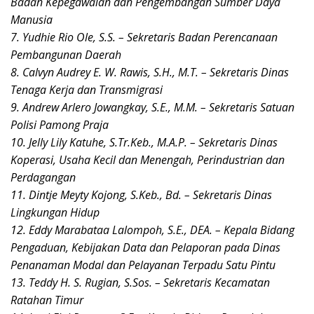
Badan Kepegawaian dan Pengembangan Sumber Daya
Manusia
7. Yudhie Rio Ole, S.S. – Sekretaris Badan Perencanaan
Pembangunan Daerah
8. Calvyn Audrey E. W. Rawis, S.H., M.T. – Sekretaris Dinas
Tenaga Kerja dan Transmigrasi
9. Andrew Arlero Jowangkay, S.E., M.M. – Sekretaris Satuan
Polisi Pamong Praja
10. Jelly Lily Katuhe, S.Tr.Keb., M.A.P. – Sekretaris Dinas
Koperasi, Usaha Kecil dan Menengah, Perindustrian dan
Perdagangan
11. Dintje Meyty Kojong, S.Keb., Bd. – Sekretaris Dinas
Lingkungan Hidup
12. Eddy Marabataa Lalompoh, S.E., DEA. – Kepala Bidang
Pengaduan, Kebijakan Data dan Pelaporan pada Dinas
Penanaman Modal dan Pelayanan Terpadu Satu Pintu
13. Teddy H. S. Rugian, S.Sos. – Sekretaris Kecamatan
Ratahan Timur