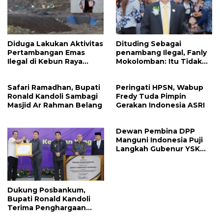
Diduga Lakukan Aktivitas
Dituding Sebagai
Pertambangan Emas
penambang Ilegal, Fanly
Ilegal di Kebun Raya
Mokolomban: Itu Tidak
Megawati, Kepolisian
Benar dan Merusak Nama
Didesak Tangkap Vinni
Baik!
Safari Ramadhan, Bupati
Peringati HPSN, Wabup
Sondakh
Ronald Kandoli Sambagi
Fredy Tuda Pimpin
Masjid Ar Rahman Belang
Gerakan Indonesia ASRI
Dewan Pembina DPP
Manguni Indonesia Puji
Langkah Gubenur YSK
Tuntaskan RTRW
Dukung Posbankum,
Bupati Ronald Kandoli
Terima Penghargaan
Nasional Dari Menteri