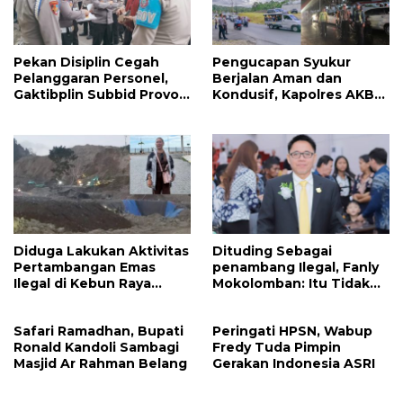
Pekan Disiplin Cegah
Pengucapan Syukur
Pelanggaran Personel,
Berjalan Aman dan
Gaktibplin Subbid Provos
Kondusif, Kapolres AKBP
Polda Sulut Sambangi
Handoko Sanjaya
‎Polres Mitra
Apresiasi Masyarakat
Mitra
Diduga Lakukan Aktivitas
Dituding Sebagai
Pertambangan Emas
penambang Ilegal, Fanly
Ilegal di Kebun Raya
Mokolomban: Itu Tidak
Megawati, Kepolisian
Benar dan Merusak Nama
Didesak Tangkap Vinni
Baik!
Safari Ramadhan, Bupati
Peringati HPSN, Wabup
Sondakh
Ronald Kandoli Sambagi
Fredy Tuda Pimpin
Masjid Ar Rahman Belang
Gerakan Indonesia ASRI