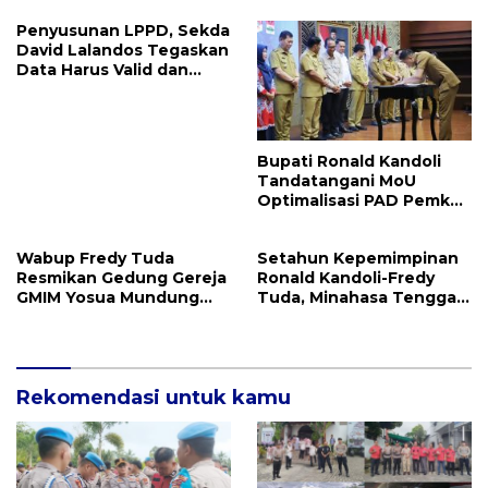
Hukum RI
Penyusunan LPPD, Sekda
David Lalandos Tegaskan
Data Harus Valid dan
Akurat
Bupati Ronald Kandoli
Tandatangani MoU
Optimalisasi PAD Pemkab
Mitra dan Pemprov Sulut
Wabup Fredy Tuda
Setahun Kepemimpinan
Resmikan Gedung Gereja
Ronald Kandoli-Fredy
GMIM Yosua Mundung
Tuda, Minahasa Tenggara
Satu
Ukir Berbagai Prestasi
Rekomendasi untuk kamu