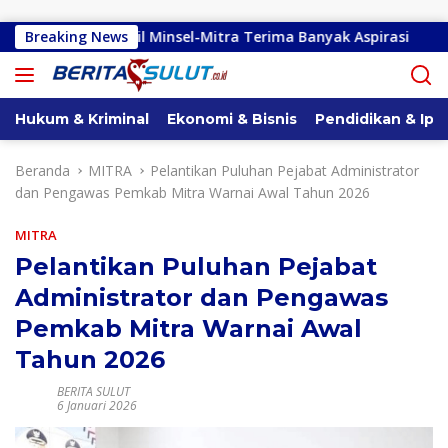
Langsung ke konten
ulut Dapil Minsel-Mitra Terima Banyak Aspirasi
Breaking News
Gubern
Hukum & Kriminal
Ekonomi & Bisnis
Pendidikan & Ipt
Beranda
MITRA
Pelantikan Puluhan Pejabat Administrator
dan Pengawas Pemkab Mitra Warnai Awal Tahun 2026
MITRA
Pelantikan Puluhan Pejabat
Administrator dan Pengawas
Pemkab Mitra Warnai Awal
Tahun 2026
BERITA SULUT
6 Januari 2026