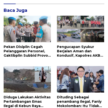
Baca Juga
Pekan Disiplin Cegah
Pengucapan Syukur
Pelanggaran Personel,
Berjalan Aman dan
Gaktibplin Subbid Provos
Kondusif, Kapolres AKBP
Polda Sulut Sambangi
Handoko Sanjaya
‎Polres Mitra
Apresiasi Masyarakat
Mitra
Diduga Lakukan Aktivitas
Dituding Sebagai
Pertambangan Emas
penambang Ilegal, Fanly
Ilegal di Kebun Raya
Mokolomban: Itu Tidak