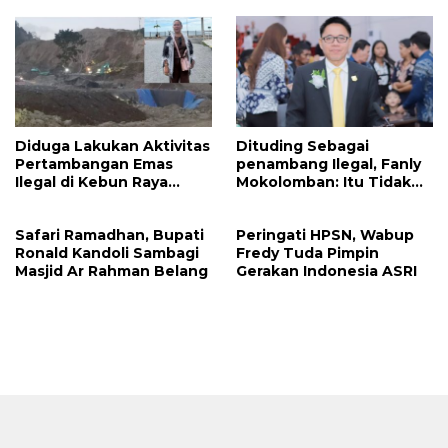
‎Polres Mitra
Apresiasi Masyarakat
Mitra
Diduga Lakukan Aktivitas
Dituding Sebagai
Pertambangan Emas
penambang Ilegal, Fanly
Ilegal di Kebun Raya
Mokolomban: Itu Tidak
Megawati, Kepolisian
Benar dan Merusak Nama
Didesak Tangkap Vinni
Baik!
Safari Ramadhan, Bupati
Peringati HPSN, Wabup
Sondakh
Ronald Kandoli Sambagi
Fredy Tuda Pimpin
Masjid Ar Rahman Belang
Gerakan Indonesia ASRI