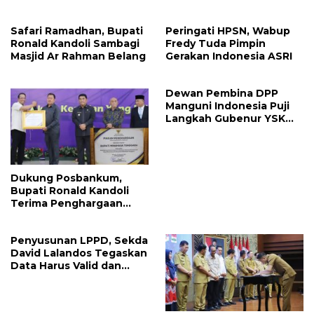
Megawati, Kepolisian
Benar dan Merusak Nama
Didesak Tangkap Vinni
Baik!
Safari Ramadhan, Bupati
Peringati HPSN, Wabup
Sondakh
Ronald Kandoli Sambagi
Fredy Tuda Pimpin
Masjid Ar Rahman Belang
Gerakan Indonesia ASRI
Dewan Pembina DPP
Manguni Indonesia Puji
Langkah Gubenur YSK
Tuntaskan RTRW
Dukung Posbankum,
Bupati Ronald Kandoli
Terima Penghargaan
Nasional Dari Menteri
Hukum RI
Penyusunan LPPD, Sekda
David Lalandos Tegaskan
Data Harus Valid dan
Akurat