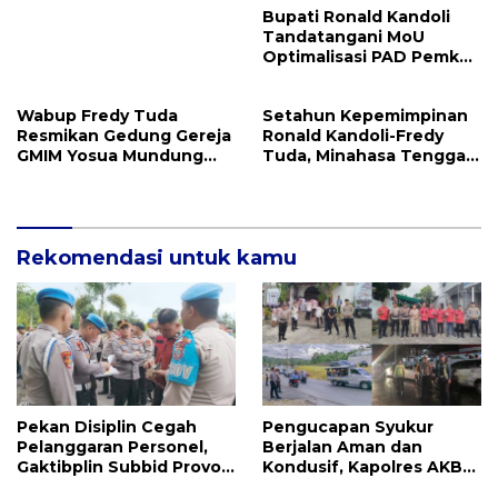
Bupati Ronald Kandoli
Tandatangani MoU
Optimalisasi PAD Pemkab
Mitra dan Pemprov Sulut
Wabup Fredy Tuda
Setahun Kepemimpinan
Resmikan Gedung Gereja
Ronald Kandoli-Fredy
GMIM Yosua Mundung
Tuda, Minahasa Tenggara
Satu
Ukir Berbagai Prestasi
Rekomendasi untuk kamu
Pekan Disiplin Cegah
Pengucapan Syukur
Pelanggaran Personel,
Berjalan Aman dan
Gaktibplin Subbid Provos
Kondusif, Kapolres AKBP
Polda Sulut Sambangi
Handoko Sanjaya