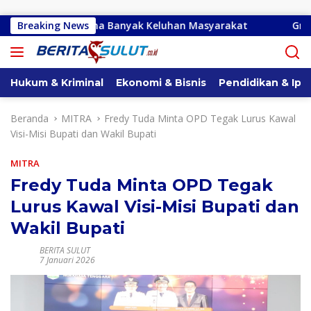
Langsung ke konten
 E Paruntu Terima Banyak Keluhan Masyarakat
Breaking News
Gracia Yu
Hukum & Kriminal
Ekonomi & Bisnis
Pendidikan & Ipt
Beranda
MITRA
Fredy Tuda Minta OPD Tegak Lurus Kawal
Visi-Misi Bupati dan Wakil Bupati
MITRA
Fredy Tuda Minta OPD Tegak
Lurus Kawal Visi-Misi Bupati dan
Wakil Bupati
BERITA SULUT
7 Januari 2026