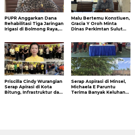
PUPR Anggarkan Dana
Malu Bertemu Konstiuen,
Rehabilitasi Tiga Jaringan
Gracia Y Oroh Minta
Irigasi di Bolmong Raya,
Dinas Perkimtan Sulut
Haslinda Rotinsulu Siap
Prioritaskan
Kawal
Pembangunan Akses
Jalan di Tandengan I
Priscilla Cindy Wurangian
Serap Aspirasi di Minsel,
Serap Apirasi di Kota
Michaela E Paruntu
Bitung, Infrastruktur dan
Terima Banyak Keluhan
Kesehatan Serta
Masyarakat
Pendidikan Dikeluhkan
Warga