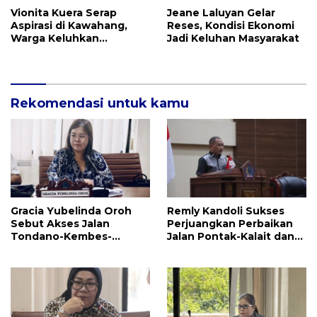
Vionita Kuera Serap
Jeane Laluyan Gelar
Aspirasi di Kawahang,
Reses, Kondisi Ekonomi
Warga Keluhkan
Jadi Keluhan Masyarakat
Infrastruktur Jalan Dan
Pendidikan
Rekomendasi untuk kamu
Gracia Yubelinda Oroh
Remly Kandoli Sukses
Sebut Akses Jalan
Perjuangkan Perbaikan
Tondano-Kembes-
Jalan Pontak-Kalait dan
Manado Perlu Perhatian
Amurang-Ratahan
Pemerintah