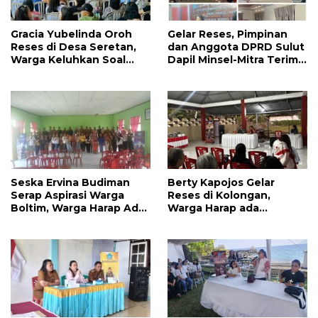
Gracia Yubelinda Oroh
Gelar Reses, Pimpinan
Reses di Desa Seretan,
dan Anggota DPRD Sulut
Warga Keluhkan Soal
Dapil Minsel-Mitra Terima
Perbaikkan Infrastruktur
Banyak Aspirasi
Jalan
Seska Ervina Budiman
Berty Kapojos Gelar
Serap Aspirasi Warga
Reses di Kolongan,
Boltim, Warga Harap Ada
Warga Harap ada
Dukungan Pengurusan
Bantuan Penerangan
IPR
Jalan dan UMKM