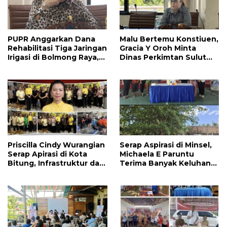
PUPR Anggarkan Dana
Malu Bertemu Konstiuen,
Rehabilitasi Tiga Jaringan
Gracia Y Oroh Minta
Irigasi di Bolmong Raya,
Dinas Perkimtan Sulut
Haslinda Rotinsulu Siap
Prioritaskan
Kawal
Pembangunan Akses
Jalan di Tandengan I
Priscilla Cindy Wurangian
Serap Aspirasi di Minsel,
Serap Apirasi di Kota
Michaela E Paruntu
Bitung, Infrastruktur dan
Terima Banyak Keluhan
Kesehatan Serta
Masyarakat
Pendidikan Dikeluhkan
Warga