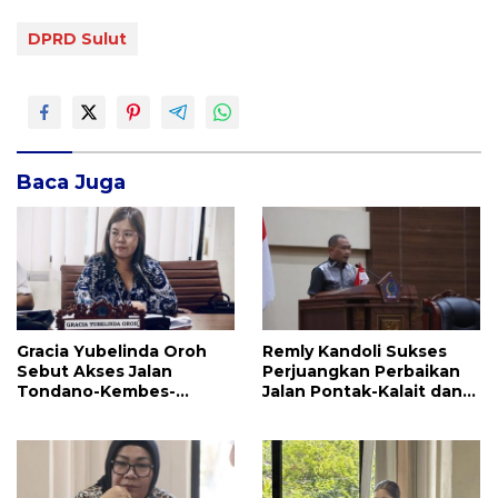
DPRD Sulut
Baca Juga
Gracia Yubelinda Oroh
Remly Kandoli Sukses
Sebut Akses Jalan
Perjuangkan Perbaikan
Tondano-Kembes-
Jalan Pontak-Kalait dan
Manado Perlu Perhatian
Amurang-Ratahan
Pemerintah