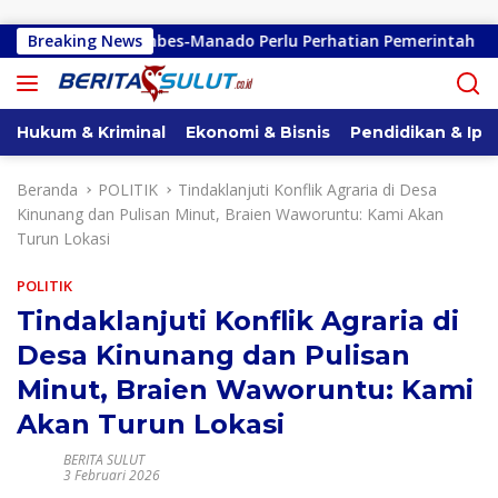
Langsung ke konten
ndano-Kembes-Manado Perlu Perhatian Pemerintah
Breaking News
Reml
Hukum & Kriminal
Ekonomi & Bisnis
Pendidikan & Ipt
Beranda
POLITIK
Tindaklanjuti Konflik Agraria di Desa
Kinunang dan Pulisan Minut, Braien Waworuntu: Kami Akan
Turun Lokasi
POLITIK
Tindaklanjuti Konflik Agraria di
Desa Kinunang dan Pulisan
Minut, Braien Waworuntu: Kami
Akan Turun Lokasi
BERITA SULUT
3 Februari 2026