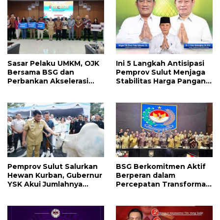
Sasar Pelaku UMKM, OJK
Ini 5 Langkah Antisipasi
Bersama BSG dan
Pemprov Sulut Menjaga
Perbankan Akselerasi
Stabilitas Harga Pangan
GENCARKAN di Tondano
Jelang Idul Adha 1447 H
Pemprov Sulut Salurkan
BSG Berkomitmen Aktif
Hewan Kurban, Gubernur
Berperan dalam
YSK Akui Jumlahnya
Percepatan Transformasi
Disesuaikan Karena
Digital Keuangan
Kenaikan Harga dan
Pemerintah Daerah
Kemampuan Anggaran