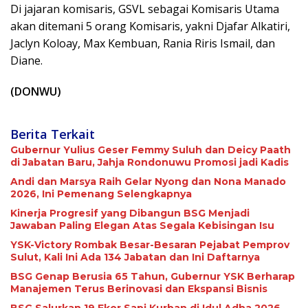
Di jajaran komisaris, GSVL sebagai Komisaris Utama
akan ditemani 5 orang Komisaris, yakni Djafar Alkatiri,
Jaclyn Koloay, Max Kembuan, Rania Riris Ismail, dan
Diane.
(DONWU)
Berita Terkait
Gubernur Yulius Geser Femmy Suluh dan Deicy Paath
di Jabatan Baru, Jahja Rondonuwu Promosi jadi Kadis
Andi dan Marsya Raih Gelar Nyong dan Nona Manado
2026, Ini Pemenang Selengkapnya
Kinerja Progresif yang Dibangun BSG Menjadi
Jawaban Paling Elegan Atas Segala Kebisingan Isu
YSK-Victory Rombak Besar-Besaran Pejabat Pemprov
Sulut, Kali Ini Ada 134 Jabatan dan Ini Daftarnya
BSG Genap Berusia 65 Tahun, Gubernur YSK Berharap
Manajemen Terus Berinovasi dan Ekspansi Bisnis
BSG Salurkan 19 Ekor Sapi Kurban di Idul Adha 2026,