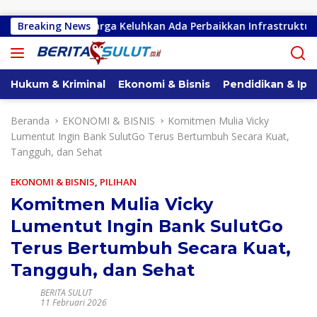
Langsung ke konten
Seretan, Warga Keluhkan Ada Perbaikkan Infrastruktur Jalan
Breaking News
Hukum & Kriminal
Ekonomi & Bisnis
Pendidikan & Ipt
Beranda
EKONOMI & BISNIS
Komitmen Mulia Vicky
Lumentut Ingin Bank SulutGo Terus Bertumbuh Secara Kuat,
Tangguh, dan Sehat
EKONOMI & BISNIS
,
PILIHAN
Komitmen Mulia Vicky
Lumentut Ingin Bank SulutGo
Terus Bertumbuh Secara Kuat,
Tangguh, dan Sehat
BERITA SULUT
11 Februari 2026