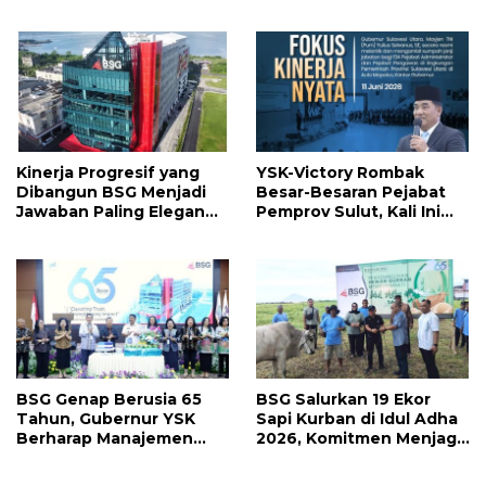
Jahja Rondonuwu
Pemenang Selengkapnya
Promosi jadi Kadis
Kinerja Progresif yang
YSK-Victory Rombak
Dibangun BSG Menjadi
Besar-Besaran Pejabat
Jawaban Paling Elegan
Pemprov Sulut, Kali Ini
Atas Segala Kebisingan
Ada 134 Jabatan dan Ini
Isu
Daftarnya
BSG Genap Berusia 65
BSG Salurkan 19 Ekor
Tahun, Gubernur YSK
Sapi Kurban di Idul Adha
Berharap Manajemen
2026, Komitmen Menjaga
Terus Berinovasi dan
Tradisi Berbagi
Ekspansi Bisnis