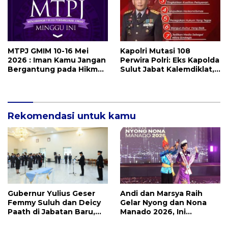
MTPJ GMIM 10-16 Mei
Kapolri Mutasi 108
2026 : Iman Kamu Jangan
Perwira Polri: Eks Kapolda
Bergantung pada Hikmat
Sulut Jabat Kalemdiklat,
Manusia, Tetapi pada
9 Kapolda Ikut Diganti,
Kekuatan Allah
Berikutnya Daftarnya
Rekomendasi untuk kamu
Gubernur Yulius Geser
Andi dan Marsya Raih
Femmy Suluh dan Deicy
Gelar Nyong dan Nona
Paath di Jabatan Baru,
Manado 2026, Ini
Jahja Rondonuwu
Pemenang Selengkapnya