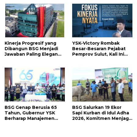
Promosi jadi Kadis
Kinerja Progresif yang
YSK-Victory Rombak
Dibangun BSG Menjadi
Besar-Besaran Pejabat
Jawaban Paling Elegan
Pemprov Sulut, Kali Ini
Atas Segala Kebisingan
Ada 134 Jabatan dan Ini
Isu
Daftarnya
BSG Genap Berusia 65
BSG Salurkan 19 Ekor
Tahun, Gubernur YSK
Sapi Kurban di Idul Adha
Berharap Manajemen
2026, Komitmen Menjaga
Terus Berinovasi dan
Tradisi Berbagi
Ekspansi Bisnis