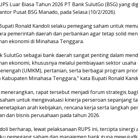
UPS Luar Biasa Tahun 2026 PT Bank SulutGo (BSG) yang dig
antor Pusat BSG Manado, pada Selasa (10/2/2026).
Bupati Ronald Kandoli selaku pemegang saham untuk mema
tara pemerintah daerah dan perbankan agar tetap solid me
an ekonomi di Minahasa Tenggara.
k SulutGo sebagai bank daerah sangat penting dalam men
n ekonomi, khususnya melalui pembiayaan sektor usaha 
 menengah (UMKM), pertanian, serta berbagai program prior
 Kabupaten Minahasa Tenggara,” kata Bupati Ronald Kando
 menerangkan, rapat tersebut menjadi forum strategis bagi
aham untuk mengevaluasi kinerja perseroan sepanjang t
menetapkan arah kebijakan, rencana kerja serta langkah p
n dan bisnis perusahaan pada tahun 2026.
oli berharap, lewat pelaksanaan RUPS ini, tercipta sinergi 
aku pemegang saham dan manajemen bank guna mewujudka