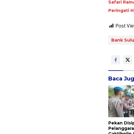
Safari Ram
Peringati 
Post Vie
Bank Sul
Baca Ju
Pekan Disi
Pelanggara
Gaktibplin