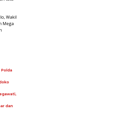
lo, Wakil
an Mega
n
 Polda
ndoko
egawati,
nar dan