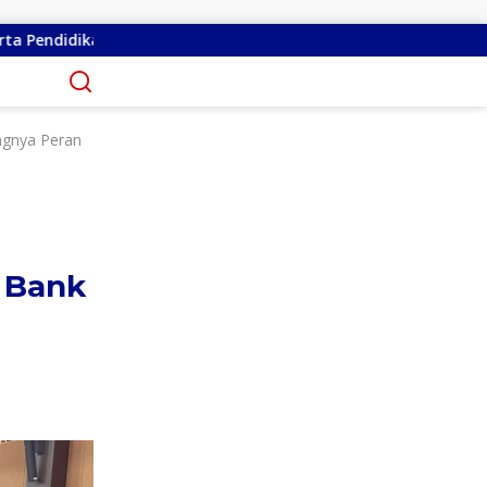
ikeluhkan Warga
Serap Aspirasi di Minsel, Michaela E 
ngnya Peran
 Bank