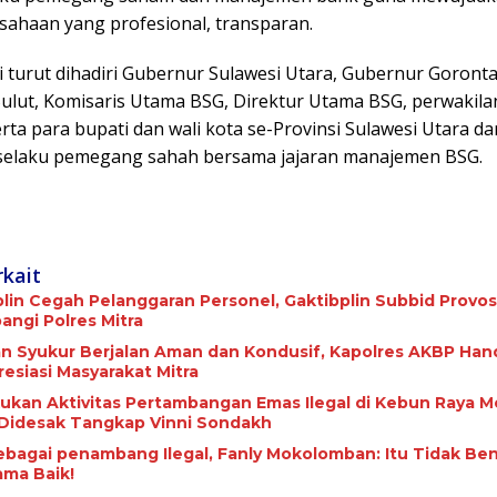
usahaan yang profesional, transparan.
i turut dihadiri Gubernur Sulawesi Utara, Gubernur Goronta
ulut, Komisaris Utama BSG, Direktur Utama BSG, perwakil
rta para bupati dan wali kota se-Provinsi Sulawesi Utara da
selaku pemegang sahah bersama jajaran manajemen BSG.
rkait
plin Cegah Pelanggaran Personel, Gaktibplin Subbid Provos
ngi ‎Polres Mitra
 Syukur Berjalan Aman dan Kondusif, Kapolres AKBP Ha
esiasi Masyarakat Mitra
ukan Aktivitas Pertambangan Emas Ilegal di Kebun Raya M
 Didesak Tangkap Vinni Sondakh
ebagai penambang Ilegal, Fanly Mokolomban: Itu Tidak Be
ma Baik!