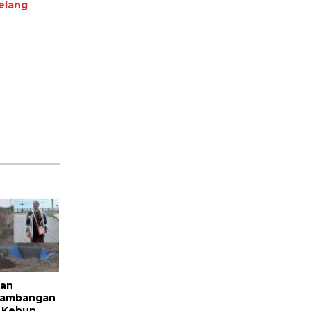
elang
kan
rtambangan
i Kebun