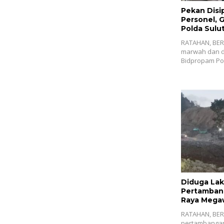
Pekan Disi
Personel, 
Polda Sulut
RATAHAN, BER
marwah dan di
Bidpropam Po
Diduga Lak
Pertambang
Raya Megaw
Tangkap V
RATAHAN, BERI
pertambangan 