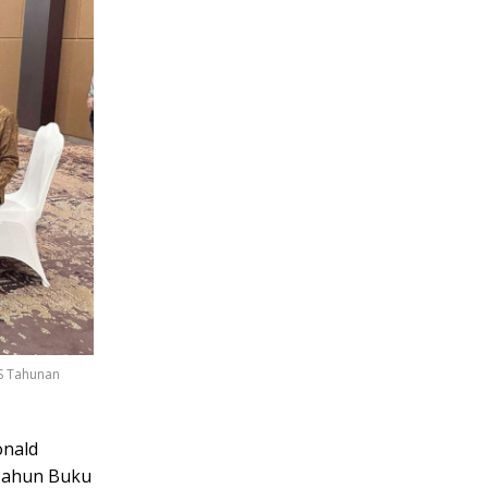
PS Tahunan
onald
Tahun Buku