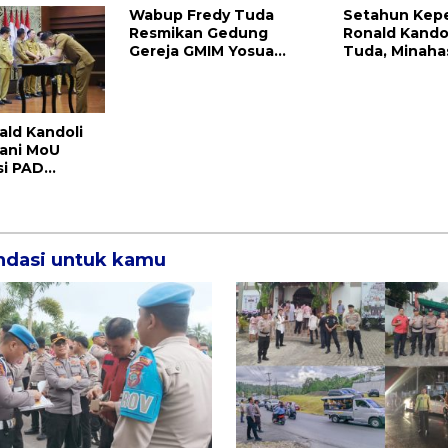
Wabup Fredy Tuda
Setahun Kep
Resmikan Gedung
Ronald Kando
Gereja GMIM Yosua
Tuda, Minaha
Mundung Satu
Tenggara Uki
Prestasi
ald Kandoli
ani MoU
si PAD
ra dan
ulut
dasi untuk kamu