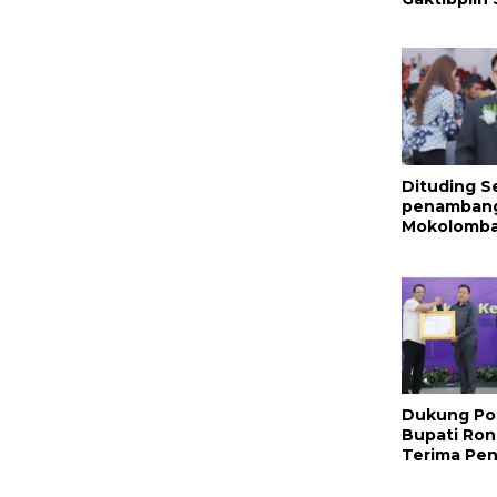
Provos Pol
Sambangi ‎P
Dituding S
penambang 
Mokolomban
Benar dan
Nama Baik!
Dukung Po
Bupati Ron
Terima Pe
Nasional Da
Hukum RI