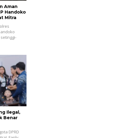
an Aman
BP Handoko
t Mitra
olres
 Handoko
setinggi-
g Ilegal,
k Benar
ggota DPRD
ra), Fanly