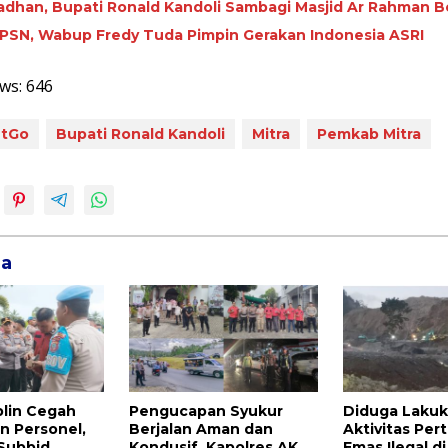
adhan, Bupati Ronald Kandoli Sambagi Masjid Ar Rahman B
HPSN, Wabup Fredy Tuda Pimpin Gerakan Indonesia ASRI
ws:
646
utGo
Bupati Ronald Kandoli
Mitra
Pemkab Mitra
ga
plin Cegah
Pengucapan Syukur
Diduga Laku
n Personel,
Berjalan Aman dan
Aktivitas Pe
 Subbid
Kondusif, Kapolres AKBP
Emas Ilegal d