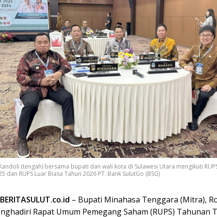
Kandoli (tengah) bersama bupati dan wali kota di Sulawesi Utara mengikuti RU
5 dan RUPS Luar Biasa Tahun 2026 PT. Bank SulutGo (BSG)
BERITASULUT.co.id
– Bupati Minahasa Tenggara (Mitra), R
menghadiri Rapat Umum Pemegang Saham (RUPS) Tahunan 