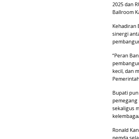
2025 dan R
Ballroom K
Kehadiran 
sinergi an
pembangun
“Peran Ban
pembanguna
kecil, dan
Pemerintah
Bupati pun
pemegang s
sekaligus 
kelembagaa
Ronald Kand
pemda sel