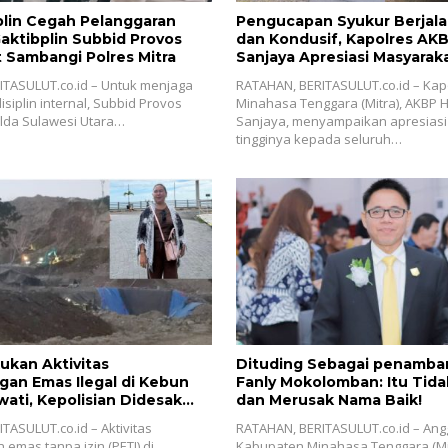
plin Cegah Pelanggaran
Pengucapan Syukur Berjal
Gaktibplin Subbid Provos
dan Kondusif, Kapolres AK
 Sambangi ‎Polres Mitra
Sanjaya Apresiasi Masyaraka
ITASULUT.co.id – Untuk menjaga
‎RATAHAN, BERITASULUT.co.id – Kap
siplin internal, Subbid Provos
Minahasa Tenggara (Mitra), AKBP
lda Sulawesi Utara…
Sanjaya, menyampaikan apresiasi 
tingginya kepada seluruh…
ukan Aktivitas
Dituding Sebagai penamban
an Emas Ilegal di Kebun
Fanly Mokolomban: Itu Tida
ati, Kepolisian Didesak
dan Merusak Nama Baik!
inni Sondakh
TASULUT.co.id – Aktivitas
RATAHAN, BERITASULUT.co.id – An
emas tanpa izin (PETI) di
Kabupaten Minahasa Tenggara (Mit