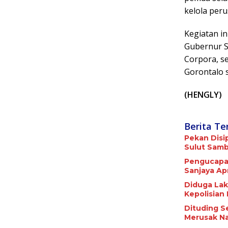
kelola per
Kegiatan in
Gubernur S
Corpora, se
Gorontalo 
(HENGLY)
Berita Te
Pekan Disi
Sulut Samba
Pengucapan
Sanjaya Apr
Diduga Lak
Kepolisian
Dituding S
Merusak Na