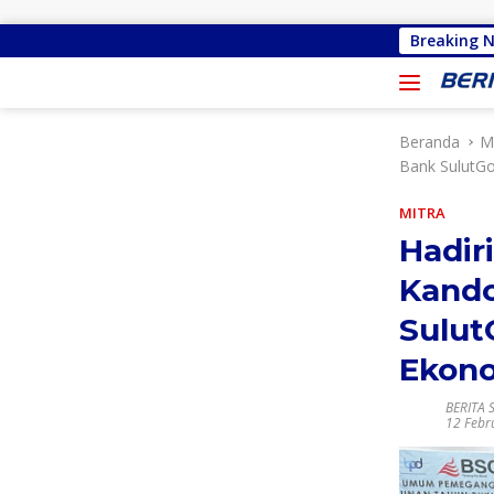
Langsung ke konten
Priscilla Cindy Wurangian Serap Apirasi 
Breaking 
Beranda
M
Bank SulutG
MITRA
Hadir
Kando
Sulu
Ekon
BERITA 
12 Febr