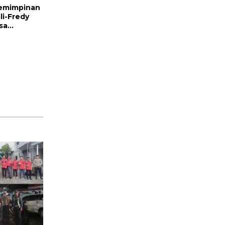
emimpinan
li-Fredy
sa
r Berbagai