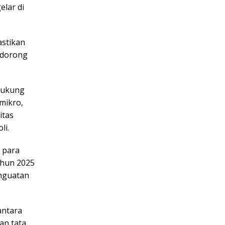
elar di
stikan
ndorong
dukung
mikro,
itas
li.
 para
ahun 2025
enguatan
antara
n tata