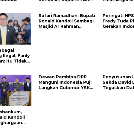
da Sulut
Handoko Sanjaya
Raya Megawat
olres Mitra
Apresiasi Masyarakat
Kepolisian D
Safari Ramadhan, Bupati
Peringati HP
Mitra
Tangkap Vinn
Ronald Kandoli Sambagi
Fredy Tuda P
Masjid Ar Rahman
Gerakan Indo
Belang
ebagai
Ilegal, Fanly
: Itu Tidak
 Merusak
Dewan Pembina DPP
Penyusunan 
Manguni Indonesia Puji
Sekda David 
Langkah Gubenur YSK
Tegaskan Dat
Tuntaskan RTRW
Valid dan Aku
sbankum,
ald Kandoli
nghargaan
ri Menteri