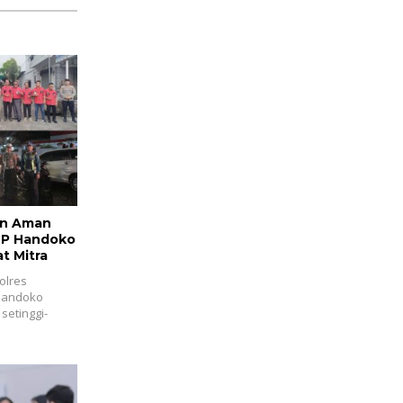
an Aman
BP Handoko
t Mitra
olres
 Handoko
setinggi-