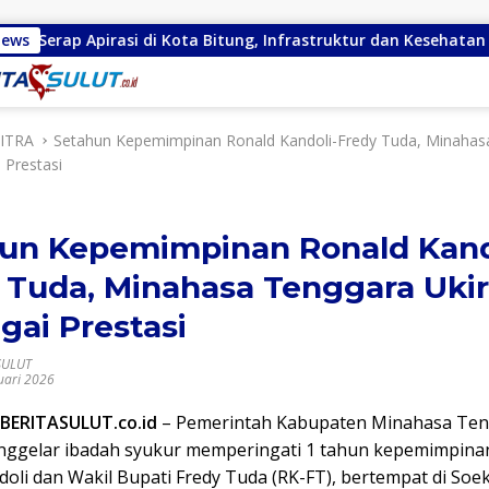
asi di Kota Bitung, Infrastruktur dan Kesehatan Serta Pendidik
News
ITRA
Setahun Kepemimpinan Ronald Kandoli-Fredy Tuda, Minahas
 Prestasi
un Kepemimpinan Ronald Kand
 Tuda, Minahasa Tenggara Ukir
gai Prestasi
SULUT
uari 2026
BERITASULUT.co.id
– Pemerintah Kabupaten Minahasa Te
enggelar ibadah syukur memperingati 1 tahun kepemimpina
doli dan Wakil Bupati Fredy Tuda (RK-FT), bertempat di Soe