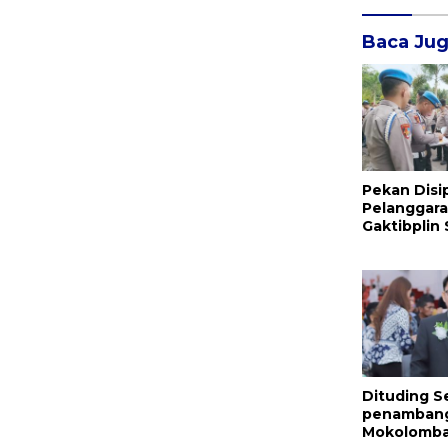
Baca Ju
Pekan Disi
Pelanggara
Gaktibplin
Provos Pol
Sambangi ‎P
Dituding S
penambang 
Mokolomban