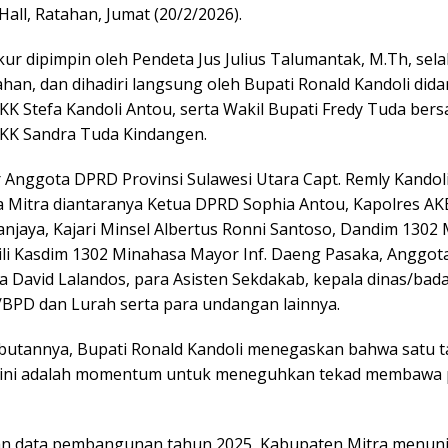
 Hall, Ratahan, Jumat (20/2/2026).
ur dipimpin oleh Pendeta Jus Julius Talumantak, M.Th, sel
an, dan dihadiri langsung oleh Bupati Ronald Kandoli did
KK Stefa Kandoli Antou, serta Wakil Bupati Fredy Tuda ber
KK Sandra Tuda Kindangen.
 Anggota DPRD Provinsi Sulawesi Utara Capt. Remly Kandoli
 Mitra diantaranya Ketua DPRD Sophia Antou, Kapolres A
njaya, Kajari Minsel Albertus Ronni Santoso, Dandim 1302
ili Kasdim 1302 Minahasa Mayor Inf. Daeng Pasaka, Anggo
a David Lalandos, para Asisten Sekdakab, kepala dinas/bada
BPD dan Lurah serta para undangan lainnya.
utannya, Bupati Ronald Kandoli menegaskan bahwa satu 
n ini adalah momentum untuk meneguhkan tekad membawa
n data pembangunan tahun 2025, Kabupaten Mitra menun