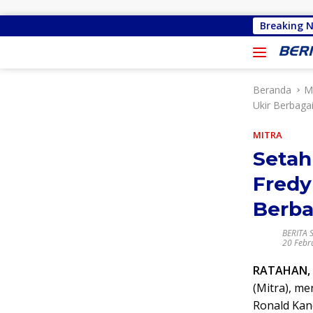
Langsung ke konten
Priscilla Cindy Wurangian Serap Apir
Breaking 
Beranda
M
Ukir Berbagai
MITRA
Setah
Fredy
Berba
BERITA 
20 Febr
RATAHAN, 
(Mitra), m
Ronald Kan