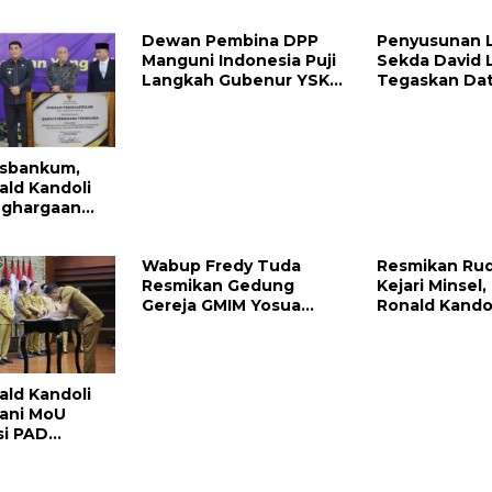
 Merusak
Dewan Pembina DPP
Penyusunan 
Manguni Indonesia Puji
Sekda David 
Langkah Gubenur YSK
Tegaskan Dat
Tuntaskan RTRW
Valid dan Aku
sbankum,
ald Kandoli
nghargaan
ri Menteri
Wabup Fredy Tuda
Resmikan Rud
Resmikan Gedung
Kejari Minsel,
Gereja GMIM Yosua
Ronald Kando
Mundung Satu
Komitmen D
Kinerja Pene
ald Kandoli
ani MoU
si PAD
ra dan
ulut