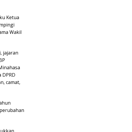
aku Ketua
ampingi
sama Wakil
, jajaran
KBP
 Minahasa
ta DPRD
n, camat,
tahun
 perubahan
jukkan