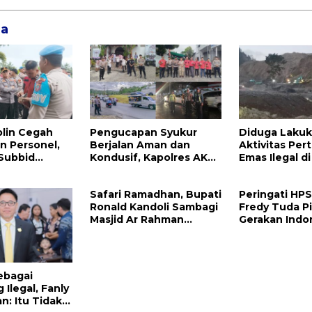
ga
plin Cegah
Pengucapan Syukur
Diduga Laku
n Personel,
Berjalan Aman dan
Aktivitas Pe
 Subbid
Kondusif, Kapolres AKBP
Emas Ilegal d
da Sulut
Handoko Sanjaya
Raya Megawat
olres Mitra
Apresiasi Masyarakat
Kepolisian D
Safari Ramadhan, Bupati
Peringati HP
Mitra
Tangkap Vinn
Ronald Kandoli Sambagi
Fredy Tuda P
Masjid Ar Rahman
Gerakan Indo
Belang
ebagai
Ilegal, Fanly
: Itu Tidak