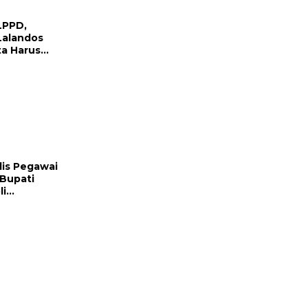
LPPD,
Lalandos
a Harus
rat
is Pegawai
 Bupati
li
ukung
gak Hukum