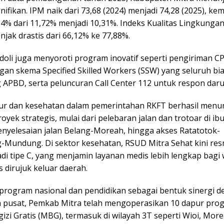
nifikan. IPM naik dari 73,68 (2024) menjadi 74,28 (2025), ke
4% dari 11,72% menjadi 10,31%. Indeks Kualitas Lingkunga
njak drastis dari 66,12% ke 77,88%.
doli juga menyoroti program inovatif seperti pengiriman C
gan skema Specified Skilled Workers (SSW) yang seluruh bi
 APBD, serta peluncuran Call Center 112 untuk respon daru
tur dan kesehatan dalam pemerintahan RKFT berhasil menu
oyek strategis, mulai dari pelebaran jalan dan trotoar di ib
enyelesaian jalan Belang-Moreah, hingga akses Ratatotok-
Mundung. Di sektor kesehatan, RSUD Mitra Sehat kini res
di tipe C, yang menjamin layanan medis lebih lengkap bagi
 dirujuk keluar daerah.
rogram nasional dan pendidikan sebagai bentuk sinergi 
 pusat, Pemkab Mitra telah mengoperasikan 10 dapur pro
zi Gratis (MBG), termasuk di wilayah 3T seperti Wioi, Mor