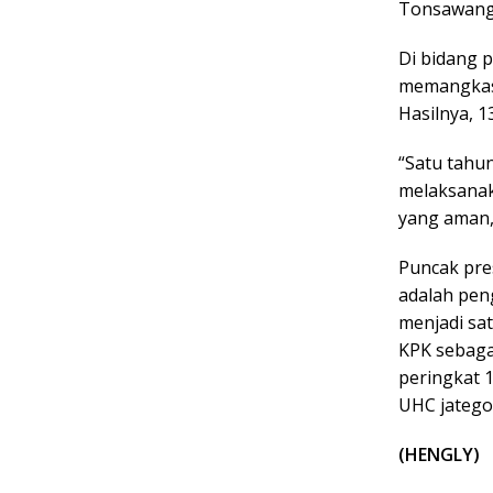
Tonsawang
Di bidang 
memangkas 
Hasilnya, 1
“Satu tahu
melaksana
yang aman,
Puncak pre
adalah pen
menjadi sa
KPK sebagai
peringkat 
UHC jatego
(HENGLY)