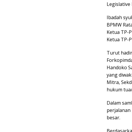
Legislative
Ibadah syuk
BPMW Ratah
Ketua TP-P
Ketua TP-P
Turut hadir
Forkopimda
Handoko Sa
yang diwak
Mitra, Sekd
hukum tua/
Dalam samb
perjalana
besar.
Berdasarka