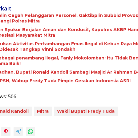
rkait
plin Cegah Pelanggaran Personel, Gaktibplin Subbid Provos
ngi ‎Polres Mitra
 Syukur Berjalan Aman dan Kondusif, Kapolres AKBP Ha
esiasi Masyarakat Mitra
ukan Aktivitas Pertambangan Emas Ilegal di Kebun Raya M
 Didesak Tangkap Vinni Sondakh
ebagai penambang Ilegal, Fanly Mokolomban: Itu Tidak Be
ma Baik!
adhan, Bupati Ronald Kandoli Sambagi Masjid Ar Rahman B
HPSN, Wabup Fredy Tuda Pimpin Gerakan Indonesia ASRI
ws:
506
nald Kandoli
Mitra
Wakil Bupati Fredy Tuda