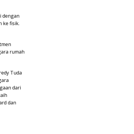
ni dengan
ke fisik.
itmen
gara rumah
Fredy Tuda
gara
gaan dari
raih
ard dan