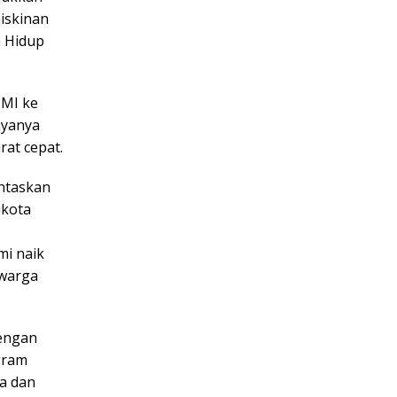
miskinan
n Hidup
PMI ke
ayanya
rat cepat.
ntaskan
ukota
mi naik
 warga
dengan
gram
ea dan