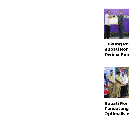
Benar dan
Nama Baik!
Dukung Po
Bupati Ron
Terima Pe
Nasional Da
Hukum RI
Bupati Ron
Tandatang
Optimalisa
Pemkab Mit
Pemprov S