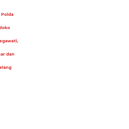
 Polda
ndoko
egawati,
nar dan
elang