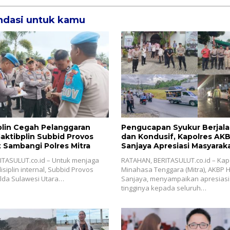
dasi untuk kamu
plin Cegah Pelanggaran
Pengucapan Syukur Berjal
Gaktibplin Subbid Provos
dan Kondusif, Kapolres AK
 Sambangi ‎Polres Mitra
Sanjaya Apresiasi Masyaraka
ITASULUT.co.id – Untuk menjaga
‎RATAHAN, BERITASULUT.co.id – Kap
siplin internal, Subbid Provos
Minahasa Tenggara (Mitra), AKBP
lda Sulawesi Utara…
Sanjaya, menyampaikan apresiasi 
tingginya kepada seluruh…