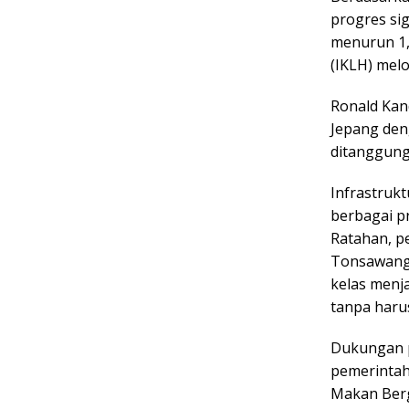
progres sig
menurun 1,
(IKLH) melo
Ronald Kan
Jepang den
ditanggung
Infrastruk
berbagai pr
Ratahan, p
Tonsawang-
kelas menja
tanpa harus
Dukungan p
pemerintah
Makan Bergi