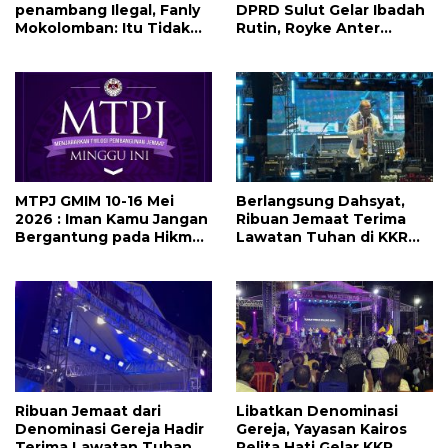
penambang Ilegal, Fanly
DPRD Sulut Gelar Ibadah
Mokolomban: Itu Tidak
Rutin, Royke Anter
Benar dan Merusak Nama
Sampaikan Firman Tuhan
Baik!
Menjadi Alarm dan
Pengingat
MTPJ GMIM 10-16 Mei
Berlangsung Dahsyat,
2026 : Iman Kamu Jangan
Ribuan Jemaat Terima
Bergantung pada Hikmat
Lawatan Tuhan di KKR
Manusia, Tetapi pada
Mujizat Kesembuhan
Kekuatan Allah
‘Waktunya Sudah Dekat’
Ribuan Jemaat dari
Libatkan Denominasi
Denominasi Gereja Hadir
Gereja, Yayasan Kairos
Terima Lawatan Tuhan di
Pelita Hati Gelar KKR