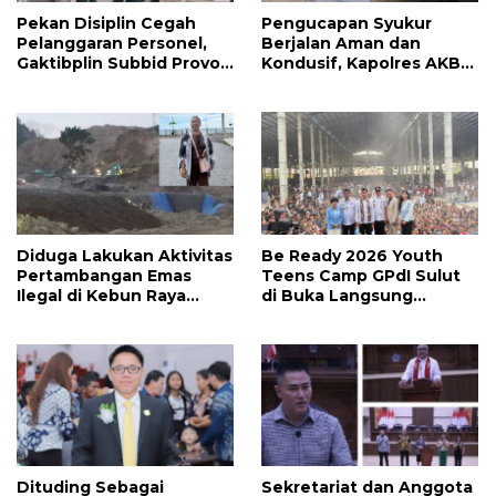
Pekan Disiplin Cegah
Pengucapan Syukur
Pelanggaran Personel,
Berjalan Aman dan
Gaktibplin Subbid Provos
Kondusif, Kapolres AKBP
Polda Sulut Sambangi
Handoko Sanjaya
‎Polres Mitra
Apresiasi Masyarakat
Mitra
Diduga Lakukan Aktivitas
Be Ready 2026 Youth
Pertambangan Emas
Teens Camp GPdI Sulut
Ilegal di Kebun Raya
di Buka Langsung
Megawati, Kepolisian
Wapres RI Gibran
Didesak Tangkap Vinni
Rakabuming Raka, Hillary
Sondakh
Julia Tuwo Beri Apresiasi
Tinggi
Dituding Sebagai
Sekretariat dan Anggota