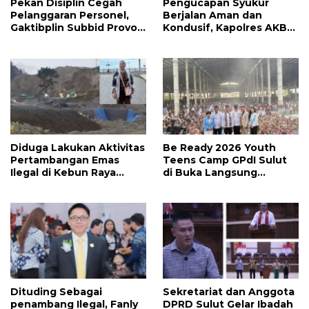
Pekan Disiplin Cegah
Pengucapan Syukur
Pelanggaran Personel,
Berjalan Aman dan
Gaktibplin Subbid Provos
Kondusif, Kapolres AKBP
Polda Sulut Sambangi
Handoko Sanjaya
‎Polres Mitra
Apresiasi Masyarakat
Mitra
Diduga Lakukan Aktivitas
Be Ready 2026 Youth
Pertambangan Emas
Teens Camp GPdI Sulut
Ilegal di Kebun Raya
di Buka Langsung
Megawati, Kepolisian
Wapres RI Gibran
Didesak Tangkap Vinni
Rakabuming Raka, Hillary
Sondakh
Julia Tuwo Beri Apresiasi
Tinggi
Dituding Sebagai
Sekretariat dan Anggota
penambang Ilegal, Fanly
DPRD Sulut Gelar Ibadah