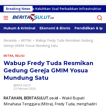
Langsung ke konten
Seretan, Warga Keluhkan Soal Perbaikkan Infrastruktur Jalan
Breaking News
Hukum & Kriminal
Ekonomi & Bisnis
Pendidikan & Ipt
Beranda
MITRA
Wabup Fredy Tuda Resmikan Gedung
Gereja GMIM Yosua Mundung Satu
MITRA
,
RELIGI
Wabup Fredy Tuda Resmikan
Gedung Gereja GMIM Yosua
Mundung Satu
BERITA SULUT
23 Februari 2026
RATAHAN, BERITASULUT.co.id
– Wakil Bupati
Minahasa Tenggara (Mitra), Fredy Tuda, menghadiri