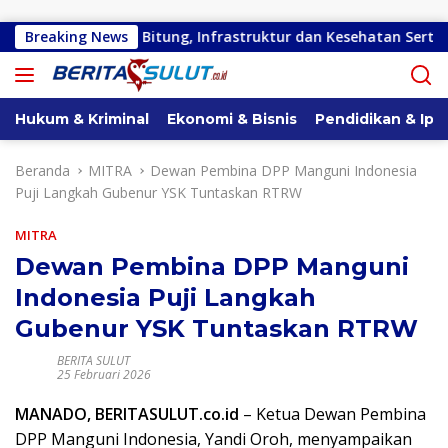
Langsung ke konten
Apirasi di Kota Bitung, Infrastruktur dan Kesehatan Serta Pend
Breaking News
Hukum & Kriminal
Ekonomi & Bisnis
Pendidikan & Ipt
Beranda
MITRA
Dewan Pembina DPP Manguni Indonesia
Puji Langkah Gubenur YSK Tuntaskan RTRW
MITRA
Dewan Pembina DPP Manguni
Indonesia Puji Langkah
Gubenur YSK Tuntaskan RTRW
BERITA SULUT
25 Februari 2026
MANADO, BERITASULUT.co.id
– Ketua Dewan Pembina
DPP Manguni Indonesia, Yandi Oroh, menyampaikan