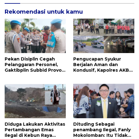
Rekomendasi untuk kamu
Pekan Disiplin Cegah
Pengucapan Syukur
Pelanggaran Personel,
Berjalan Aman dan
Gaktibplin Subbid Provos
Kondusif, Kapolres AKBP
Polda Sulut Sambangi
Handoko Sanjaya
‎Polres Mitra
Apresiasi Masyarakat
Mitra
Diduga Lakukan Aktivitas
Dituding Sebagai
Pertambangan Emas
penambang Ilegal, Fanly
Ilegal di Kebun Raya
Mokolomban: Itu Tidak