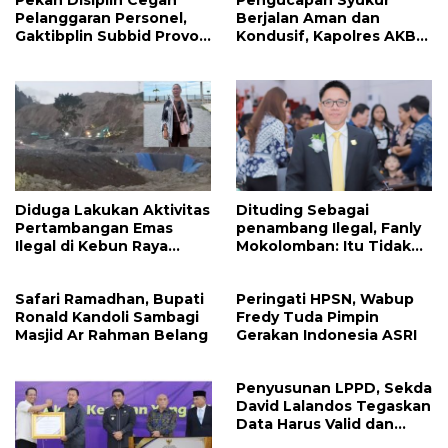
Pekan Disiplin Cegah
Pengucapan Syukur
Pelanggaran Personel,
Berjalan Aman dan
Gaktibplin Subbid Provos
Kondusif, Kapolres AKBP
Polda Sulut Sambangi
Handoko Sanjaya
‎Polres Mitra
Apresiasi Masyarakat
Mitra
Diduga Lakukan Aktivitas
Dituding Sebagai
Pertambangan Emas
penambang Ilegal, Fanly
Ilegal di Kebun Raya
Mokolomban: Itu Tidak
Megawati, Kepolisian
Benar dan Merusak Nama
Didesak Tangkap Vinni
Baik!
Safari Ramadhan, Bupati
Peringati HPSN, Wabup
Sondakh
Ronald Kandoli Sambagi
Fredy Tuda Pimpin
Masjid Ar Rahman Belang
Gerakan Indonesia ASRI
Penyusunan LPPD, Sekda
David Lalandos Tegaskan
Data Harus Valid dan
Akurat