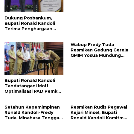
Dukung Posbankum,
Bupati Ronald Kandoli
Terima Penghargaan
Nasional Dari Menteri
Hukum RI
Wabup Fredy Tuda
Resmikan Gedung Gereja
GMIM Yosua Mundung
Satu
Bupati Ronald Kandoli
Tandatangani MoU
Optimalisasi PAD Pemkab
Mitra dan Pemprov Sulut
Setahun Kepemimpinan
Resmikan Rudis Pegawai
Ronald Kandoli-Fredy
Kejari Minsel, Bupati
Tuda, Minahasa Tenggara
Ronald Kandoli Komitmen
Ukir Berbagai Prestasi
Dukung Kinerja Penegak
Hukum