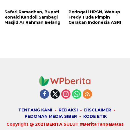
Megawati, Kepolisian
Benar dan Merusak Nama
Didesak Tangkap Vinni
Baik!
Safari Ramadhan, Bupati
Peringati HPSN, Wabup
Sondakh
Ronald Kandoli Sambagi
Fredy Tuda Pimpin
Masjid Ar Rahman Belang
Gerakan Indonesia ASRI
TENTANG KAMI
REDAKSI
DISCLAIMER
PEDOMAN MEDIA SIBER
KODE ETIK
Copyright @ 2021 BERITA SULUT #BeritaTanpaBatas