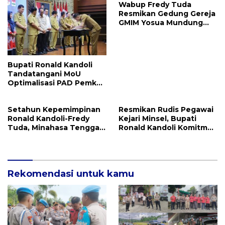
Wabup Fredy Tuda
Resmikan Gedung Gereja
GMIM Yosua Mundung
Satu
Bupati Ronald Kandoli
Tandatangani MoU
Optimalisasi PAD Pemkab
Mitra dan Pemprov Sulut
Setahun Kepemimpinan
Resmikan Rudis Pegawai
Ronald Kandoli-Fredy
Kejari Minsel, Bupati
Tuda, Minahasa Tenggara
Ronald Kandoli Komitmen
Ukir Berbagai Prestasi
Dukung Kinerja Penegak
Hukum
Rekomendasi untuk kamu