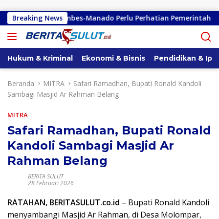
Langsung ke konten
n Tondano-Kembes-Manado Perlu Perhatian Pemerintah
Breaking News
Hukum & Kriminal
Ekonomi & Bisnis
Pendidikan & Ipt
Beranda
MITRA
Safari Ramadhan, Bupati Ronald Kandoli
Sambagi Masjid Ar Rahman Belang
MITRA
Safari Ramadhan, Bupati Ronald
Kandoli Sambagi Masjid Ar
Rahman Belang
BERITA SULUT
28 Februari 2026
RATAHAN, BERITASULUT.co.id
– Bupati Ronald Kandoli
menyambangi Masjid Ar Rahman, di Desa Molompar,