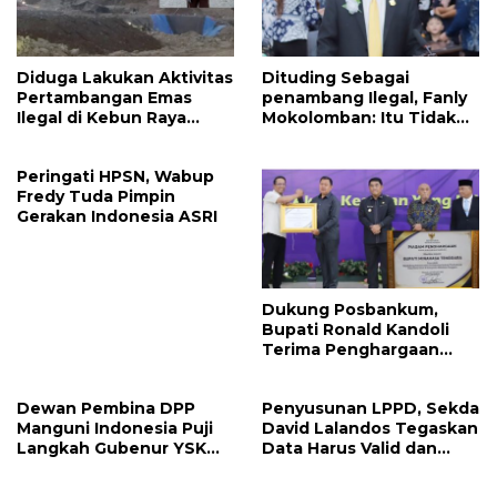
Diduga Lakukan Aktivitas
Dituding Sebagai
Pertambangan Emas
penambang Ilegal, Fanly
Ilegal di Kebun Raya
Mokolomban: Itu Tidak
Megawati, Kepolisian
Benar dan Merusak Nama
Didesak Tangkap Vinni
Baik!
Peringati HPSN, Wabup
Sondakh
Fredy Tuda Pimpin
Gerakan Indonesia ASRI
Dukung Posbankum,
Bupati Ronald Kandoli
Terima Penghargaan
Nasional Dari Menteri
Hukum RI
Dewan Pembina DPP
Penyusunan LPPD, Sekda
Manguni Indonesia Puji
David Lalandos Tegaskan
Langkah Gubenur YSK
Data Harus Valid dan
Tuntaskan RTRW
Akurat