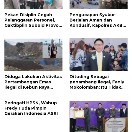
Pekan Disiplin Cegah
Pengucapan Syukur
Pelanggaran Personel,
Berjalan Aman dan
Gaktibplin Subbid Provos
Kondusif, Kapolres AKBP
Polda Sulut Sambangi
Handoko Sanjaya
‎Polres Mitra
Apresiasi Masyarakat
Mitra
Diduga Lakukan Aktivitas
Dituding Sebagai
Pertambangan Emas
penambang Ilegal, Fanly
Ilegal di Kebun Raya
Mokolomban: Itu Tidak
Megawati, Kepolisian
Benar dan Merusak Nama
Didesak Tangkap Vinni
Baik!
Peringati HPSN, Wabup
Sondakh
Fredy Tuda Pimpin
Gerakan Indonesia ASRI