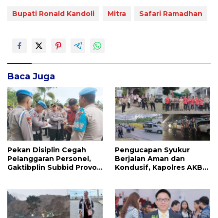
Bupati Ronald Kandoli
Mitra
Safari Ramadhan
Baca Juga
Pekan Disiplin Cegah
Pengucapan Syukur
Pelanggaran Personel,
Berjalan Aman dan
Gaktibplin Subbid Provos
Kondusif, Kapolres AKBP
Polda Sulut Sambangi
Handoko Sanjaya
‎Polres Mitra
Apresiasi Masyarakat
Mitra