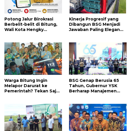
Potong Jalur Birokrasi
Kinerja Progresif yang
Berbelit-belit di Bitung,
Dibangun BSG Menjadi
Wali Kota Hengky
Jawaban Paling Elegan
Honandar Buka
Atas Segala Kebisingan
Pengaduan Warga Lewat
Isu
WA
Warga Bitung Ingin
BSG Genap Berusia 65
Melapor Darurat ke
Tahun, Gubernur YSK
Pemerintah? Tekan Saja
Berharap Manajemen
112
Terus Berinovasi dan
Ekspansi Bisnis