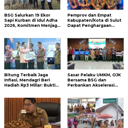
BSG Salurkan 19 Ekor
Pemprov dan Empat
Sapi Kurban di Idul Adha
Kabupaten/Kota di Sulut
2026, Komitmen Menjaga
Dapat Penghargaan
Tradisi Berbagi
Nasional Atas Prestasi Ini
Bitung ‎Terbaik Jaga
Sasar Pelaku UMKM, OJK
Inflasi, Mendagri Beri
Bersama BSG dan
Hadiah Rp3 Miliar: Bukti
Perbankan Akselerasi
Nyata Komitmen Hengky-
GENCARKAN di Tondano
Randito Untuk
Masyarakat