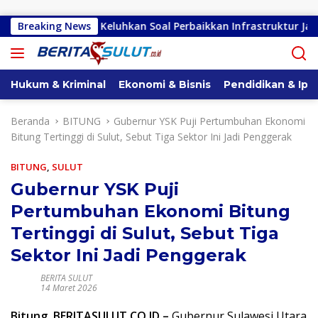
Langsung ke konten
etan, Warga Keluhkan Soal Perbaikkan Infrastruktur Jalan
Breaking News
Hukum & Kriminal
Ekonomi & Bisnis
Pendidikan & Ipt
Beranda
BITUNG
Gubernur YSK Puji Pertumbuhan Ekonomi
Bitung Tertinggi di Sulut, Sebut Tiga Sektor Ini Jadi Penggerak
BITUNG
,
SULUT
Gubernur YSK Puji
Pertumbuhan Ekonomi Bitung
Tertinggi di Sulut, Sebut Tiga
Sektor Ini Jadi Penggerak
BERITA SULUT
14 Maret 2026
Bitung, BERITASULUT.CO.ID –
Gubernur Sulawesi Utara