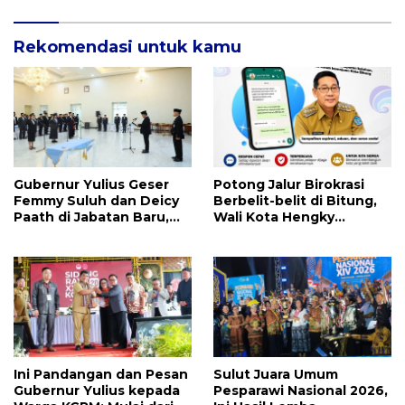
Prestasi Yang
Membanggakan
Rekomendasi untuk kamu
Gubernur Yulius Geser
Potong Jalur Birokrasi
Femmy Suluh dan Deicy
Berbelit-belit di Bitung,
Paath di Jabatan Baru,
Wali Kota Hengky
Jahja Rondonuwu
Honandar Buka
Promosi jadi Kadis
Pengaduan Warga Lewat
WA
Ini Pandangan dan Pesan
Sulut Juara Umum
Gubernur Yulius kepada
Pesparawi Nasional 2026,