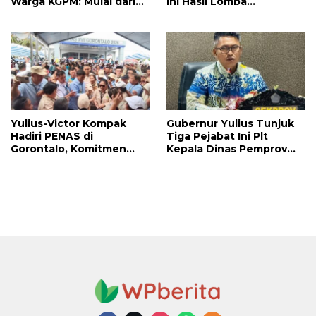
Warga KGPM: Mulai dari
Ini Hasil Lomba
Pergantian Pengurus
Selengkapnya
Hingga Politik Praktis
Yulius-Victor Kompak
Gubernur Yulius Tunjuk
Hadiri PENAS di
Tiga Pejabat Ini Plt
Gorontalo, Komitmen
Kepala Dinas Pemprov
Pemprov Sulut Dukung
Sulut, Ada yang
Program Ketahanan
Menyusul?
Pangan Presiden
Prabowo