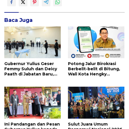
Baca Juga
Gubernur Yulius Geser
Potong Jalur Birokrasi
Femmy Suluh dan Deicy
Berbelit-belit di Bitung,
Paath di Jabatan Baru,
Wali Kota Hengky
Jahja Rondonuwu
Honandar Buka
Promosi jadi Kadis
Pengaduan Warga Lewat
WA
Ini Pandangan dan Pesan
Sulut Juara Umum