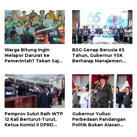
Ini
Ada 134 Jabatan dan Ini
Daftarnya
Warga Bitung Ingin
BSG Genap Berusia 65
Melapor Darurat ke
Tahun, Gubernur YSK
Pemerintah? Tekan Saja
Berharap Manajemen
112
Terus Berinovasi dan
Ekspansi Bisnis
Pemprov Sulut Raih WTP
Gubernur Yulius:
12 Kali Berturut-Turut,
Perbedaan Pandangan
Ketua Komisi II DPRD
Politik Bukan Alasan
Sulut Inggried JNN
Perpecahan, Tapi
Sondakh Sebut Ini
Kekayaan Besar