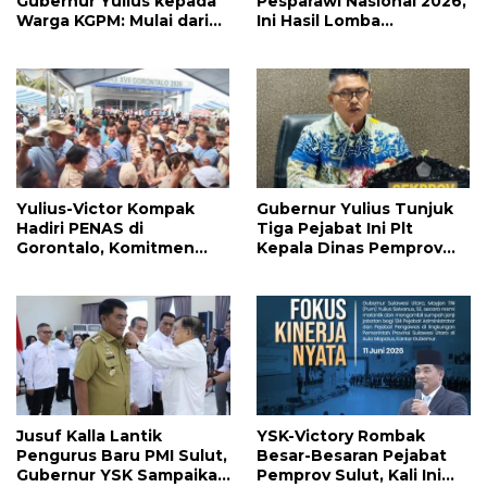
Gubernur Yulius kepada
Pesparawi Nasional 2026,
Warga KGPM: Mulai dari
Ini Hasil Lomba
Pergantian Pengurus
Selengkapnya
Hingga Politik Praktis
Yulius-Victor Kompak
Gubernur Yulius Tunjuk
Hadiri PENAS di
Tiga Pejabat Ini Plt
Gorontalo, Komitmen
Kepala Dinas Pemprov
Pemprov Sulut Dukung
Sulut, Ada yang
Program Ketahanan
Menyusul?
Pangan Presiden
Prabowo
Jusuf Kalla Lantik
YSK-Victory Rombak
Pengurus Baru PMI Sulut,
Besar-Besaran Pejabat
Gubernur YSK Sampaikan
Pemprov Sulut, Kali Ini