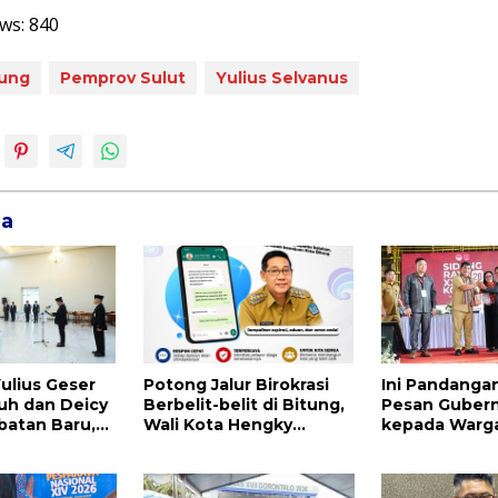
ws:
840
tung
Pemprov Sulut
Yulius Selvanus
ga
ulius Geser
Potong Jalur Birokrasi
Ini Pandanga
uh dan Deicy
Berbelit-belit di Bitung,
Pesan Gubern
batan Baru,
Wali Kota Hengky
kepada Warg
donuwu
Honandar Buka
Mulai dari Pe
i Kadis
Pengaduan Warga
Pengurus Hing
Lewat WA
Praktis