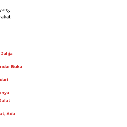
 yang
akat.
 Jahja
nandar Buka
dari
pnya
Sulut
ut, Ada