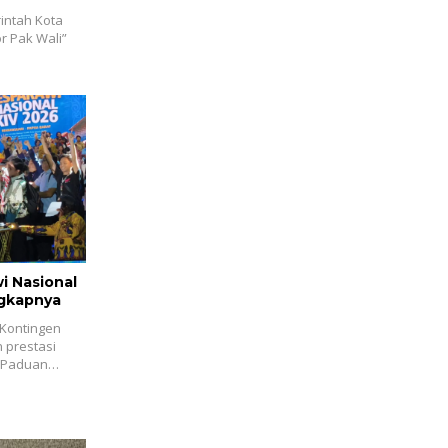
intah Kota
r Pak Wali”
i Nasional
ngkapnya
 Kontingen
 prestasi
a Paduan…