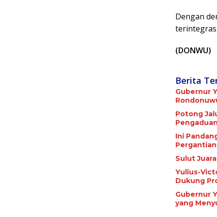
Dengan dem
terintegra
(DONWU)
Berita Te
Gubernur Y
Rondonuwu 
Potong Jalu
Pengaduan
Ini Pandan
Pergantian
Sulut Juar
Yulius-Vic
Dukung Pr
Gubernur Y
yang Meny