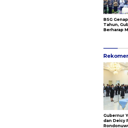
BSG Genap 
Tahun, Gu
Berharap 
Terus Beri
Ekspansi Bi
Rekomen
Gubernur Y
dan Deicy P
Rondonuwu 