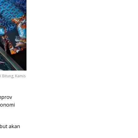
K Bitung, Kamis
mprov
konomi
ebut akan