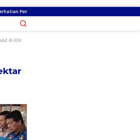
Remly Kandoli Sukses Perjuangkan Perbaikan Jalan Po
lut di KEK
ektar