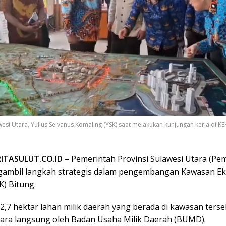
esi Utara, Yulius Selvanus Komaling (YSK) saat melakukan kunjungan kerja di KE
RITASULUT.CO.ID –
Pemerintah Provinsi Sulawesi Utara (Pe
gambil langkah strategis dalam pengembangan Kawasan E
K) Bitung.
2,7 hektar lahan milik daerah yang berada di kawasan ters
ecara langsung oleh Badan Usaha Milik Daerah (BUMD).