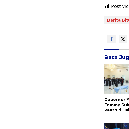
Post Vie
Berita Bi
Baca Ju
Gubernur Y
Femmy Sul
Paath di Ja
Jahja Ron
Promosi jad