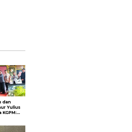
n dan
ur Yulius
a KGPM:
rgantian
ga Politik