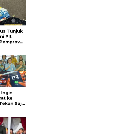
ius Tunjuk
ni Plt
 Pemprov
ng
 Ingin
rat ke
Tekan Saja