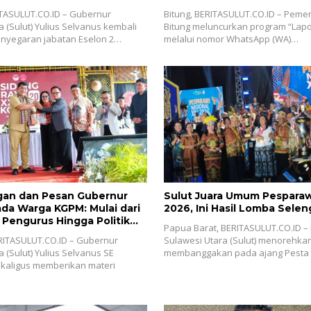
TASULUT.CO.ID – Gubernur
Bitung, BERITASULUT.CO.ID – Pemer
a (Sulut) Yulius Selvanus kembali
Bitung meluncurkan program “Lapo
nyegaran jabatan Eselon 2…
melalui nomor WhatsApp (WA)…
gan dan Pesan Gubernur
Sulut Juara Umum Pesparaw
ada Warga KGPM: Mulai dari
2026, Ini Hasil Lomba Sele
 Pengurus Hingga Politik
Papua Barat, BERITASULUT.CO.ID –
RITASULUT.CO.ID – Gubernur
Sulawesi Utara (Sulut) menorehkan
 (Sulut) Yulius Selvanus SE
membanggakan pada ajang Pest
ekaligus memberikan materi