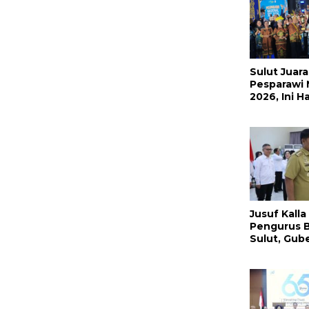
Sulut Jua
Pesparawi 
2026, Ini H
Selengkap
Jusuf Kalla
Pengurus B
Sulut, Gub
Sampaikan 