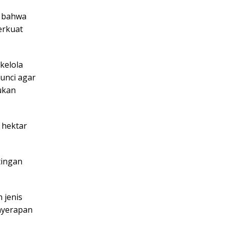
n bahwa
erkuat
kelola
unci agar
ukan
 hektar
tingan
 jenis
enyerapan