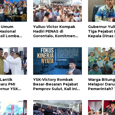
ra Umum
Yulius-Victor Kompak
Gubernur Yul
Nasional
Hadiri PENAS di
Tiga Pejabat I
asil Lomba
Gorontalo, Komitmen
Kepala Dinas
nya
Pemprov Sulut Dukung
Sulut, Ada ya
Program Ketahanan
Menyusul?
Pangan Presiden
Prabowo
 Lantik
YSK-Victory Rombak
Warga Bitung
aru PMI
Besar-Besaran Pejabat
Melapor Daru
ernur YSK
Pemprov Sulut, Kali Ini
Pemerintah? 
Ini
Ada 134 Jabatan dan Ini
112
Daftarnya