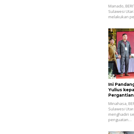
Manado, BERI
Sulawesi Utar
melakukan pe
Ini Pandan
Yulius kep
Pergantian
Praktis
Minahasa, BE
Sulawesi Utara
menghadiri s
penguatan…