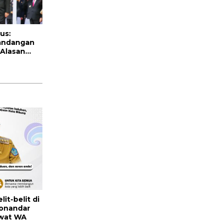
us:
andangan
 Alasan
Tapi
ar
it-belit di
Honandar
wat WA