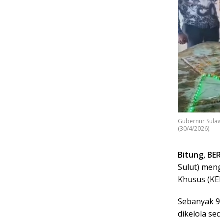
Gubernur Sulaw
(30/4/2026).
Bitung, BE
Sulut) men
Khusus (KE
Sebanyak 9
dikelola s