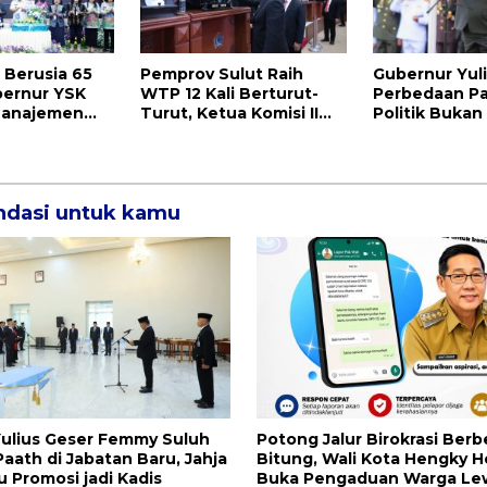
Berusia 65
Pemprov Sulut Raih
Gubernur Yuli
bernur YSK
WTP 12 Kali Berturut-
Perbedaan P
Manajemen
Turut, Ketua Komisi II
Politik Bukan
novasi dan
DPRD Sulut Inggried JNN
Perpecahan, 
snis
Sondakh Sebut Ini
Kekayaan Bes
Prestasi Yang
Membanggakan
dasi untuk kamu
ulius Geser Femmy Suluh
Potong Jalur Birokrasi Berbel
aath di Jabatan Baru, Jahja
Bitung, Wali Kota Hengky 
Promosi jadi Kadis
Buka Pengaduan Warga Le