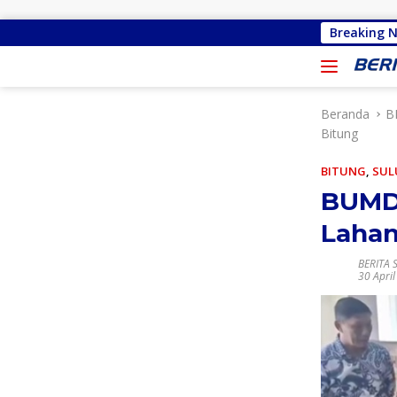
Langsung ke konten
Gracia Yubelinda Oroh Sebut Aks
Breaking 
Beranda
B
Bitung
BITUNG
,
SUL
BUMD 
Lahan
BERITA 
30 Apri