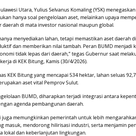
ulawesi Utara, Yulius Selvanus Komaling (YSK) menegaska
bukan hanya soal pengelolaan aset, melainkan upaya memp
r daerah di mata investor nasional maupun global.
 hanya menyediakan lahan, tetapi memastikan aset daerah di
duktif dan memberikan nilai tambah. Peran BUMD menjadi k
onomi tidak lepas dari daerah,” tegas Gubernur saat melak
erja di KEK Bitung, Kamis (30/4/2026).
luas KEK Bitung yang mencapai 534 hektar, lahan seluas 92,7
erupakan aset vital Pemprov Sulut.
ngelolaan BUMD, diharapkan terjadi integrasi antara kepen
dengan agenda pembangunan daerah.
i juga memungkinkan pemerintah untuk lebih mengarahkan
ng masuk, mendorong hilirisasi industri, serta menjamin p
a lokal dan keberlanjutan lingkungan.