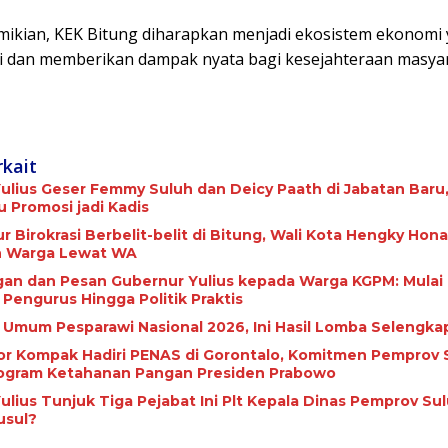
ikian, KEK Bitung diharapkan menjadi ekosistem ekonomi
si dan memberikan dampak nyata bagi kesejahteraan masyar
rkait
ulius Geser Femmy Suluh dan Deicy Paath di Jabatan Baru,
Promosi jadi Kadis
r Birokrasi Berbelit-belit di Bitung, Wali Kota Hengky Ho
 Warga Lewat WA
gan dan Pesan Gubernur Yulius kepada Warga KGPM: Mulai 
 Pengurus Hingga Politik Praktis
a Umum Pesparawi Nasional 2026, Ini Hasil Lomba Selengka
tor Kompak Hadiri PENAS di Gorontalo, Komitmen Pemprov 
ogram Ketahanan Pangan Presiden Prabowo
ulius Tunjuk Tiga Pejabat Ini Plt Kepala Dinas Pemprov Sul
usul?