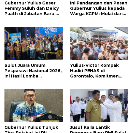
Gubernur Yulius Geser
Ini Pandangan dan Pesan
Femmy Suluh dan Deicy
Gubernur Yulius kepada
Paath di Jabatan Baru,
Warga KGPM: Mulai dari
Jahja Rondonuwu
Pergantian Pengurus
Promosi jadi Kadis
Hingga Politik Praktis
Sulut Juara Umum
Yulius-Victor Kompak
Pesparawi Nasional 2026,
Hadiri PENAS di
Ini Hasil Lomba
Gorontalo, Komitmen
Selengkapnya
Pemprov Sulut Dukung
Program Ketahanan
Pangan Presiden
Prabowo
Gubernur Yulius Tunjuk
Jusuf Kalla Lantik
Tiga Pejabat Ini Plt
Pengurus Baru PMI Sulut,