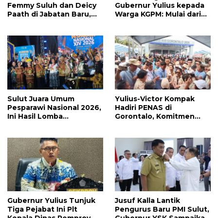
Femmy Suluh dan Deicy
Gubernur Yulius kepada
Paath di Jabatan Baru,
Warga KGPM: Mulai dari
Jahja Rondonuwu
Pergantian Pengurus
Promosi jadi Kadis
Hingga Politik Praktis
Sulut Juara Umum
Yulius-Victor Kompak
Pesparawi Nasional 2026,
Hadiri PENAS di
Ini Hasil Lomba
Gorontalo, Komitmen
Selengkapnya
Pemprov Sulut Dukung
Program Ketahanan
Pangan Presiden
Prabowo
Gubernur Yulius Tunjuk
Jusuf Kalla Lantik
Tiga Pejabat Ini Plt
Pengurus Baru PMI Sulut,