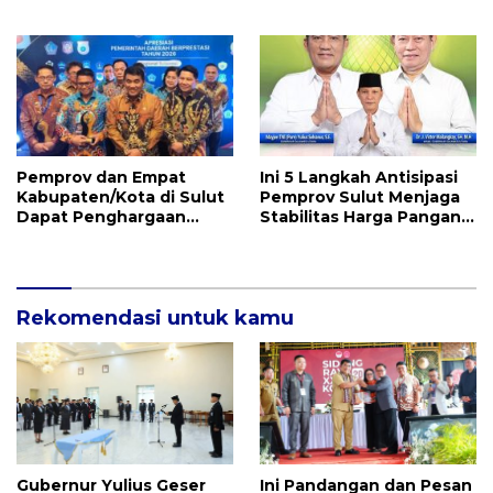
Sulut Inggried JNN
Perpecahan, Tapi
Sondakh Sebut Ini
Kekayaan Besar
Prestasi Yang
Membanggakan
Pemprov dan Empat
Ini 5 Langkah Antisipasi
Kabupaten/Kota di Sulut
Pemprov Sulut Menjaga
Dapat Penghargaan
Stabilitas Harga Pangan
Nasional Atas Prestasi Ini
Jelang Idul Adha 1447 H
Rekomendasi untuk kamu
Gubernur Yulius Geser
Ini Pandangan dan Pesan