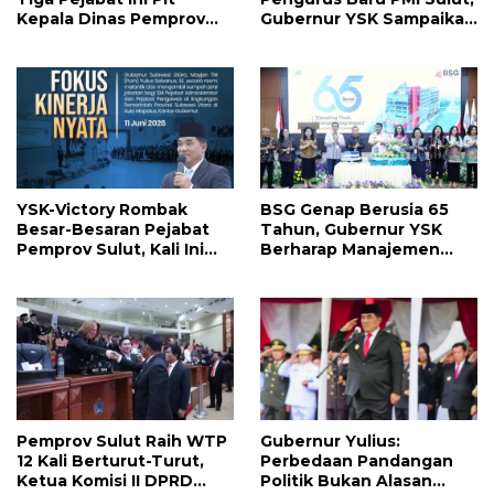
Kepala Dinas Pemprov
Gubernur YSK Sampaikan
Sulut, Ada yang
Ini
Menyusul?
YSK-Victory Rombak
BSG Genap Berusia 65
Besar-Besaran Pejabat
Tahun, Gubernur YSK
Pemprov Sulut, Kali Ini
Berharap Manajemen
Ada 134 Jabatan dan Ini
Terus Berinovasi dan
Daftarnya
Ekspansi Bisnis
Pemprov Sulut Raih WTP
Gubernur Yulius:
12 Kali Berturut-Turut,
Perbedaan Pandangan
Ketua Komisi II DPRD
Politik Bukan Alasan