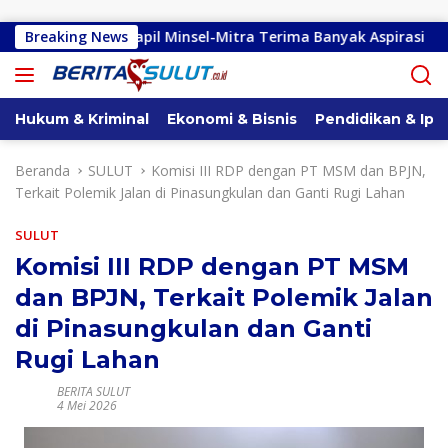
Langsung ke konten
 Sulut Dapil Minsel-Mitra Terima Banyak Aspirasi
Breaking News
Gube
Hukum & Kriminal
Ekonomi & Bisnis
Pendidikan & Ipt
Beranda
SULUT
Komisi III RDP dengan PT MSM dan BPJN,
Terkait Polemik Jalan di Pinasungkulan dan Ganti Rugi Lahan
SULUT
Komisi III RDP dengan PT MSM
dan BPJN, Terkait Polemik Jalan
di Pinasungkulan dan Ganti
Rugi Lahan
BERITA SULUT
4 Mei 2026