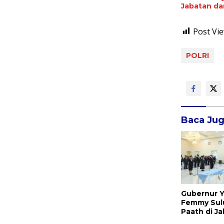
Jabatan da
Post Vie
POLRI
Baca Ju
Gubernur Y
Femmy Sul
Paath di Ja
Jahja Ron