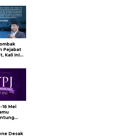
a
Rombak
n Pejabat
 Kali Ini
an dan Ini
-16 Mei
Kamu
antung
Manusia,
Kekuatan
ene Desak