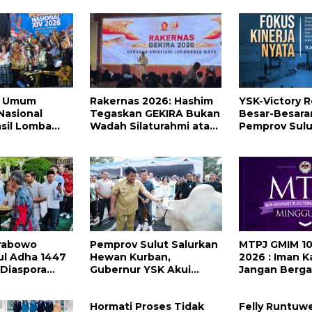
i Kadis
Selengkapny
ra Umum
Rakernas 2026: Hashim
YSK-Victory 
Nasional
Tegaskan GEKIRA Bukan
Besar-Besara
asil Lomba
Wadah Silaturahmi atau
Pemprov Sulut,
nya
Ormas Biasa Tapi
Ada 134 Jabat
Organisasi Politik
Daftarnya
Prabowo
Pemprov Sulut Salurkan
MTPJ GMIM 10
ul Adha 1447
Hewan Kurban,
2026 : Iman 
Diaspora
Gubernur YSK Akui
Jangan Berg
i Paris
Jumlahnya Disesuaikan
pada Hikmat 
Karena Kenaikan Harga
Tetapi pada 
Hormati Proses Tidak
Felly Runtuw
dan Kemampuan
Allah