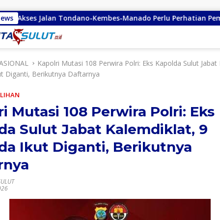
ondano-Kembes-Manado Perlu Perhatian Pemerintah
News
Rem
ASIONAL
Kapolri Mutasi 108 Perwira Polri: Eks Kapolda Sulut Jabat
t Diganti, Berikutnya Daftarnya
ILIHAN
i Mutasi 108 Perwira Polri: Eks
da Sulut Jabat Kalemdiklat, 9
da Ikut Diganti, Berikutnya
rnya
SULUT
026