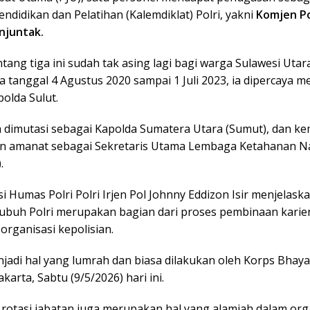
didikan dan Pelatihan (Kalemdiklat) Polri, yakni
Komjen Po
njuntak.
ntang tiga ini sudah tak asing lagi bagi warga Sulawesi Utara
 tanggal 4 Agustus 2020 sampai 1 Juli 2023, ia dipercaya m
olda Sulut.
a dimutasi sebagai Kapolda Sumatera Utara (Sumut), dan k
 amanat sebagai Sekretaris Utama Lembaga Ketahanan Na
.
si Humas Polri Polri Irjen Pol Johnny Eddizon Isir menjelask
 tubuh Polri merupakan bagian dari proses pembinaan karie
rganisasi kepolisian.
njadi hal yang lumrah dan biasa dilakukan oleh Korps Bhay
akarta, Sabtu (9/5/2026) hari ini.
 rotasi jabatan juga merupakan hal yang alamiah dalam org