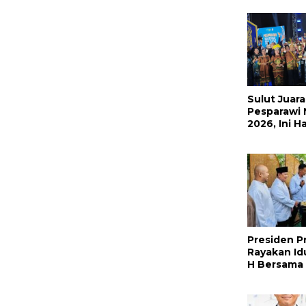
Promosi jad
Sulut Jua
Pesparawi 
2026, Ini H
Selengkap
Presiden 
Rayakan Id
H Bersama 
Indonesia d