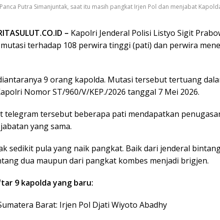
Panca Putra Simanjuntak, saat itu masih pangkat Irjen Pol dan menjabat Kapolda
ERITASULUT.CO.ID –
Kapolri Jenderal Polisi Listyo Sigit Prab
mutasi terhadap 108 perwira tinggi (pati) dan perwira me
iantaranya 9 orang kapolda. Mutasi tersebut tertuang dal
apolri Nomor ST/960/V/KEP./2026 tanggal 7 Mei 2026.
t telegram tersebut beberapa pati mendapatkan penugasa
 jabatan yang sama.
k sedikit pula yang naik pangkat. Baik dari jenderal bintan
intang dua maupun dari pangkat kombes menjadi brigjen.
ftar 9 kapolda yang baru:
Sumatera Barat: Irjen Pol Djati Wiyoto Abadhy