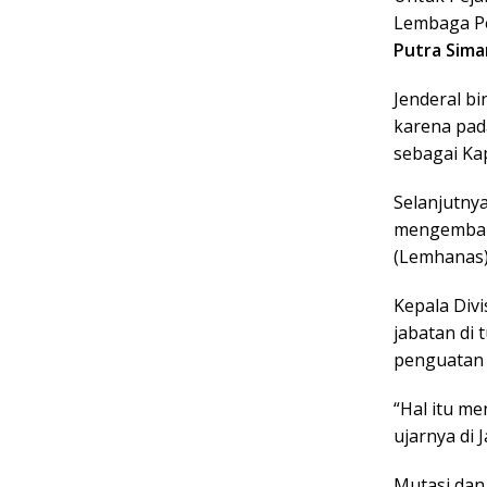
Lembaga Pen
Putra Sima
Jenderal bi
karena pada
sebagai Kap
Selanjutny
mengemban
(Lemhanas)
Kepala Divi
jabatan di
penguatan o
“Hal itu me
ujarnya di J
Mutasi dan