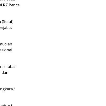
l RZ Panca
 (Sulut)
enjabat
emudian
sional
an, mutasi
r dan
angkara,”
anisasi