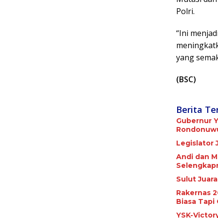
Polri.
“Ini menjad
meningkatk
yang semaki
(BSC)
Berita Te
Gubernur Y
Rondonuwu 
Legislator 
Andi dan M
Selengkap
Sulut Juar
Rakernas 2
Biasa Tapi 
YSK-Victor