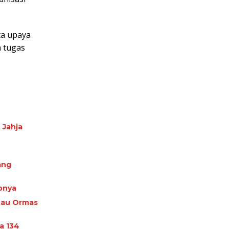
ta upaya
 tugas
 Jahja
ang
pnya
tau Ormas
a 134