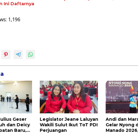
n Ini Daftarnya
ws:
1,196
ga
ulius Geser
Legislator Jeane Laluyan
Andi dan Mar
uh dan Deicy
Wakili Sulut Ikut ToT PDI
Gelar Nyong 
batan Baru,
Perjuangan
Manado 2026,
donuwu
Pemenang