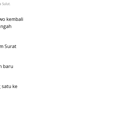
 Sulut.
owo kembali
nengah
am Surat
n baru
g satu ke