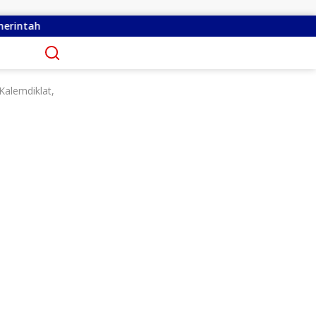
ly Kandoli Sukses Perjuangkan Perbaikan Jalan Pontak-Kalai
 Kalemdiklat,