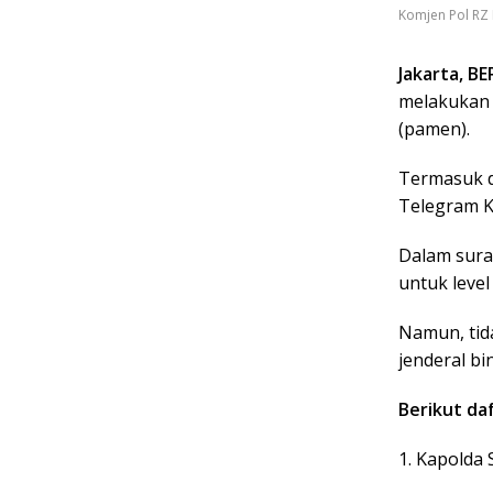
Komjen Pol RZ 
Jakarta, B
melakukan 
(pamen).
Termasuk d
Telegram K
Dalam sura
untuk level
Namun, tida
jenderal b
Berikut da
1. Kapolda 