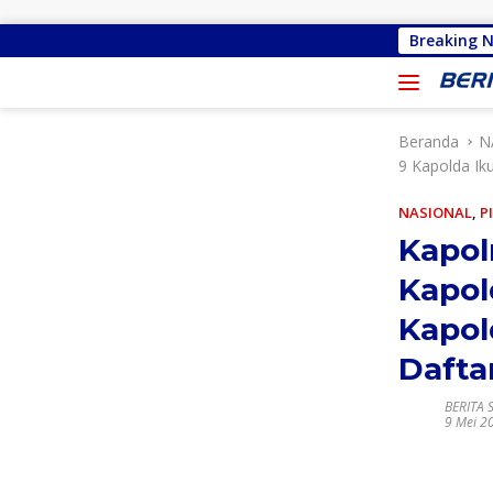
Langsung ke konten
Gracia Yubelinda Oroh Sebut Akses Jalan T
Breaking 
Beranda
N
9 Kapolda Iku
NASIONAL
,
P
Kapolr
Kapol
Kapol
Dafta
BERITA 
9 Mei 2