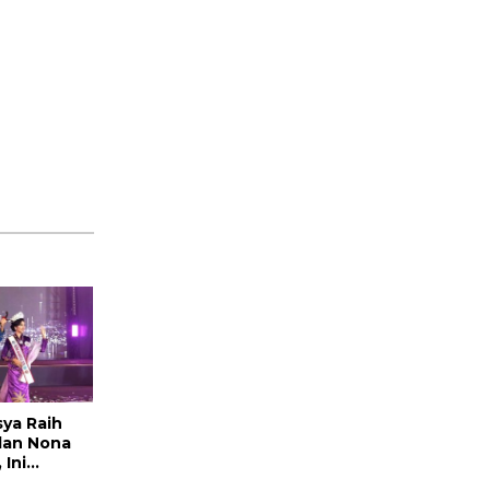
sya Raih
dan Nona
 Ini