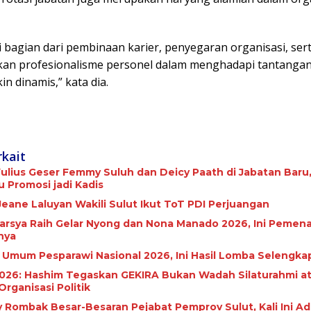
i bagian dari pembinaan karier, penyegaran organisasi, ser
an profesionalisme personel dalam menghadapi tantangan
n dinamis,” kata dia.
rkait
ulius Geser Femmy Suluh dan Deicy Paath di Jabatan Baru,
Promosi jadi Kadis
Jeane Laluyan Wakili Sulut Ikut ToT PDI Perjuangan
arsya Raih Gelar Nyong dan Nona Manado 2026, Ini Pemen
nya
a Umum Pesparawi Nasional 2026, Ini Hasil Lomba Selengka
026: Hashim Tegaskan GEKIRA Bukan Wadah Silaturahmi a
Organisasi Politik
y Rombak Besar-Besaran Pejabat Pemprov Sulut, Kali Ini Ad