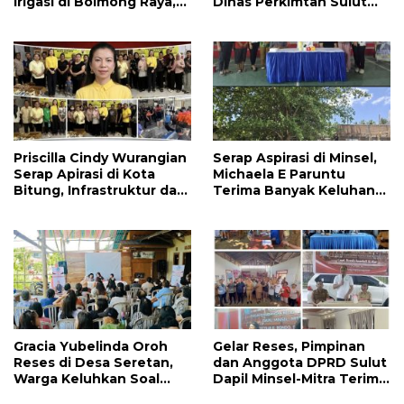
Irigasi di Bolmong Raya,
Dinas Perkimtan Sulut
Haslinda Rotinsulu Siap
Prioritaskan
Kawal
Pembangunan Akses
Jalan di Tandengan I
Priscilla Cindy Wurangian
Serap Aspirasi di Minsel,
Serap Apirasi di Kota
Michaela E Paruntu
Bitung, Infrastruktur dan
Terima Banyak Keluhan
Kesehatan Serta
Masyarakat
Pendidikan Dikeluhkan
Warga
Gracia Yubelinda Oroh
Gelar Reses, Pimpinan
Reses di Desa Seretan,
dan Anggota DPRD Sulut
Warga Keluhkan Soal
Dapil Minsel-Mitra Terima
Perbaikkan Infrastruktur
Banyak Aspirasi