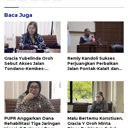
Baca Juga
Gracia Yubelinda Oroh
Remly Kandoli Sukses
Sebut Akses Jalan
Perjuangkan Perbaikan
Tondano-Kembes-
Jalan Pontak-Kalait dan
Manado Perlu Perhatian
Amurang-Ratahan
Pemerintah
PUPR Anggarkan Dana
Malu Bertemu Konstiuen,
Rehabilitasi Tiga Jaringan
Gracia Y Oroh Minta