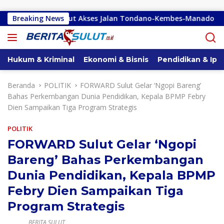
Langsung ke konten
 Oroh Sebut Akses Jalan Tondano-Kembes-Manado Perlu Perhati
Breaking News
Hukum & Kriminal
Ekonomi & Bisnis
Pendidikan & Ipt
Beranda
POLITIK
FORWARD Sulut Gelar ‘Ngopi Bareng’
Bahas Perkembangan Dunia Pendidikan, Kepala BPMP Febry
Dien Sampaikan Tiga Program Strategis
POLITIK
FORWARD Sulut Gelar ‘Ngopi
Bareng’ Bahas Perkembangan
Dunia Pendidikan, Kepala BPMP
Febry Dien Sampaikan Tiga
Program Strategis
BERITA SULUT