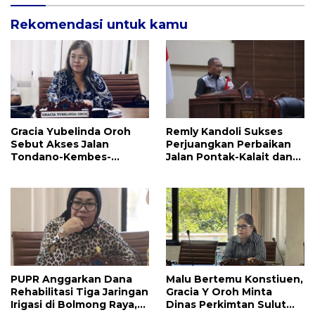
Rekomendasi untuk kamu
Gracia Yubelinda Oroh
Remly Kandoli Sukses
Sebut Akses Jalan
Perjuangkan Perbaikan
Tondano-Kembes-
Jalan Pontak-Kalait dan
Manado Perlu Perhatian
Amurang-Ratahan
Pemerintah
PUPR Anggarkan Dana
Malu Bertemu Konstiuen,
Rehabilitasi Tiga Jaringan
Gracia Y Oroh Minta
Irigasi di Bolmong Raya,
Dinas Perkimtan Sulut