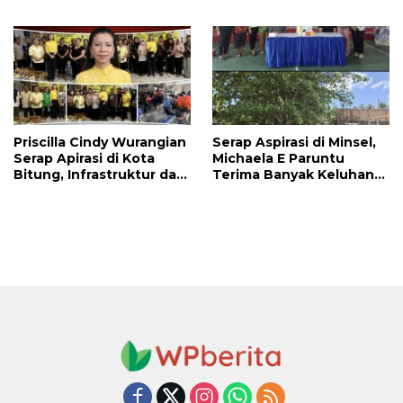
Haslinda Rotinsulu Siap
Prioritaskan
Kawal
Pembangunan Akses
Jalan di Tandengan I
Priscilla Cindy Wurangian
Serap Aspirasi di Minsel,
Serap Apirasi di Kota
Michaela E Paruntu
Bitung, Infrastruktur dan
Terima Banyak Keluhan
Kesehatan Serta
Masyarakat
Pendidikan Dikeluhkan
Warga