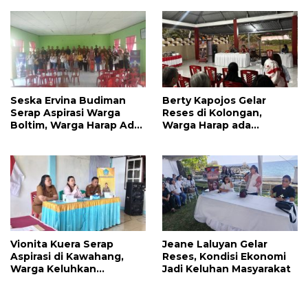
Jalan
Seska Ervina Budiman
Berty Kapojos Gelar
Serap Aspirasi Warga
Reses di Kolongan,
Boltim, Warga Harap Ada
Warga Harap ada
Dukungan Pengurusan
Bantuan Penerangan
IPR
Jalan dan UMKM
Vionita Kuera Serap
Jeane Laluyan Gelar
Aspirasi di Kawahang,
Reses, Kondisi Ekonomi
Warga Keluhkan
Jadi Keluhan Masyarakat
Infrastruktur Jalan Dan
Pendidikan