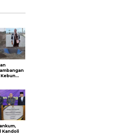
kan
rtambangan
i Kebun
i,
idesak
i Sondakh
ankum,
 Kandoli