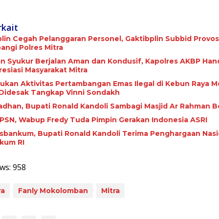
rkait
plin Cegah Pelanggaran Personel, Gaktibplin Subbid Provos
ngi ‎Polres Mitra
 Syukur Berjalan Aman dan Kondusif, Kapolres AKBP Ha
esiasi Masyarakat Mitra
ukan Aktivitas Pertambangan Emas Ilegal di Kebun Raya M
 Didesak Tangkap Vinni Sondakh
adhan, Bupati Ronald Kandoli Sambagi Masjid Ar Rahman B
HPSN, Wabup Fredy Tuda Pimpin Gerakan Indonesia ASRI
bankum, Bupati Ronald Kandoli Terima Penghargaan Nasio
kum RI
ws:
958
ra
Fanly Mokolomban
Mitra