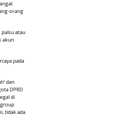
sangat
rang-orang
 palsu atau
k akun
rcaya pada
h’ dan
gota DPRD
egal di
 group
, tidak ada