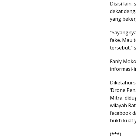
Disisi lain
dekat deng
yang beker
“Sayangnya
fake. Mau t
tersebut,” 
Fanly Moko
informasi-i
Diketahui 
‘Drone Pe
Mitra, didu
wilayah Ra
facebook d
bukti kuat
(***)