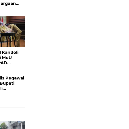
hargaan
 Menteri
 Kandoli
i MoU
 PAD
 dan
t
is Pegawai
 Bupati
li
ukung
gak Hukum