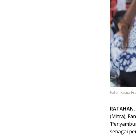
Foto : Ketua F
RATAHAN, 
(Mitra), F
‘Penyambun
sebagai pen