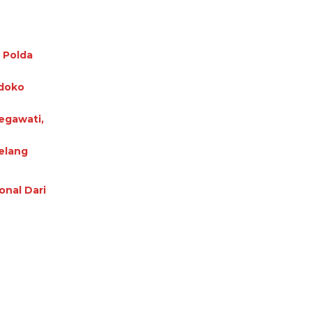
 Polda
ndoko
egawati,
elang
nal Dari