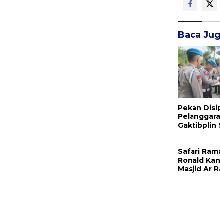
Baca Ju
Pekan Disi
Pelanggara
Gaktibplin
Provos Pol
Sambangi ‎P
Safari Ram
Ronald Kan
Masjid Ar 
Belang