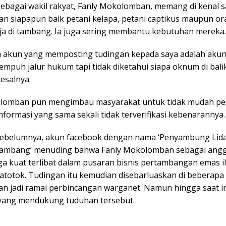
, sebagai wakil rakyat, Fanly Mokolomban, memang di kenal 
an siapapun baik petani kelapa, petani captikus maupun o
ja di tambang. Ia juga sering membantu kebutuhan mereka.
 akun yang memposting tudingan kepada saya adalah akun
empuh jalur hukum tapi tidak diketahui siapa oknum di bali
sesalnya.
lomban pun mengimbau masyarakat untuk tidak mudah pe
nformasi yang sama sekali tidak terverifikasi kebenarannya.
sebelumnya, akun facebook dengan nama ‘Penyambung Lida
nambang’ menuding bahwa Fanly Mokolomban sebagai ang
ga kuat terlibat dalam pusaran bisnis pertambangan emas il
tatotok. Tudingan itu kemudian disebarluaskan di beberapa
an jadi ramai perbincangan warganet. Namun hingga saat ini
 yang mendukung tuduhan tersebut.