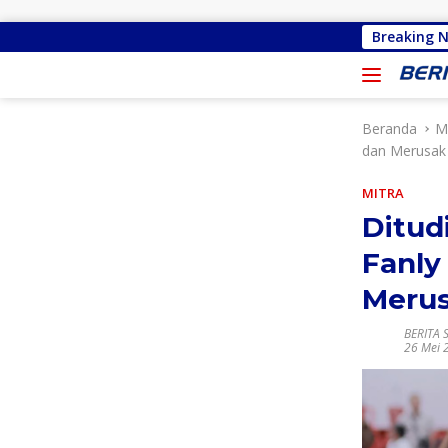
Langsung ke konten
Gelar Reses, Pimpinan dan Anggota DP
Breaking 
Beranda
M
dan Merusak
MITRA
Ditud
Fanly
Merus
BERITA 
26 Mei 