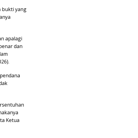
 bukti yang
hanya
an apalagi
 benar dan
alam
26).
 pendana
idak
ersentuhan
 makanya
ata Ketua