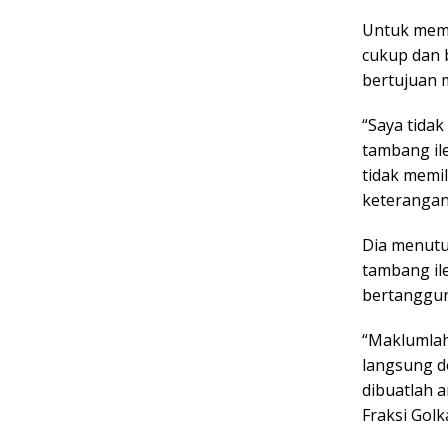
Untuk memb
cukup dan 
bertujuan m
“Saya tidak
tambang ile
tidak memil
keterangan 
Dia menutu
tambang ile
bertanggun
“Maklumlah
langsung d
dibuatlah a
Fraksi Golka