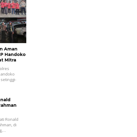
an Aman
BP Handoko
t Mitra
olres
 Handoko
setinggi-
onald
 Rahman
ati Ronald
ahman, di
g,…