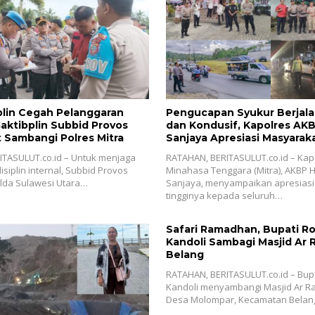
plin Cegah Pelanggaran
Pengucapan Syukur Berjal
Gaktibplin Subbid Provos
dan Kondusif, Kapolres AK
 Sambangi ‎Polres Mitra
Sanjaya Apresiasi Masyaraka
ITASULUT.co.id – Untuk menjaga
‎RATAHAN, BERITASULUT.co.id – Kap
siplin internal, Subbid Provos
Minahasa Tenggara (Mitra), AKBP
lda Sulawesi Utara…
Sanjaya, menyampaikan apresiasi 
tingginya kepada seluruh…
Safari Ramadhan, Bupati R
Kandoli Sambagi Masjid Ar
Belang
RATAHAN, BERITASULUT.co.id – Bup
Kandoli menyambangi Masjid Ar R
Desa Molompar, Kecamatan Belan