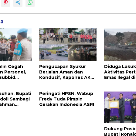
ga
plin Cegah
Pengucapan Syukur
Diduga Laku
n Personel,
Berjalan Aman dan
Aktivitas Pe
 Subbid
Kondusif, Kapolres AKBP
Emas Ilegal d
da Sulut
Handoko Sanjaya
Raya Megawat
olres Mitra
Apresiasi Masyarakat
Kepolisian D
adhan, Bupati
Peringati HPSN, Wabup
Mitra
Tangkap Vinn
doli Sambagi
Fredy Tuda Pimpin
Rahman
Gerakan Indonesia ASRI
Dukung Posb
Bupati Ronald