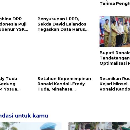
Terima Peng
Nasional Dari
Hukum RI
bina DPP
Penyusunan LPPD,
donesia Puji
Sekda David Lalandos
ubenur YSK
Tegaskan Data Harus
n RTRW
Valid dan Akurat
Bupati Ronald
Tandatangan
Optimalisasi
Pemkab Mitra
Pemprov Sulu
dy Tuda
Setahun Kepemimpinan
Resmikan Rud
Gedung
Ronald Kandoli-Fredy
Kejari Minsel,
M Yosua
Tuda, Minahasa
Ronald Kando
atu
Tenggara Ukir Berbagai
Komitmen D
Prestasi
Kinerja Pene
dasi untuk kamu