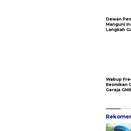
Dewan Pem
Manguni In
Langkah G
Tuntaska
Wabup Fre
Resmikan 
Gereja GMI
Mundung S
Rekomen