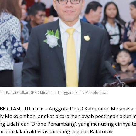
raksi Partai Golkar DPRD Minahasa Tenggara, Fanly Mokolomban
BERITASULUT.co.id
– Anggota DPRD Kabupaten Minahasa 
anly Mokolomban, angkat bicara menjawab postingan akun m
g Lidah’ dan ‘Drone Penambang’, yang menuding dirinya te
dana dalam aktivitas tambang ilegal di Ratatotok.