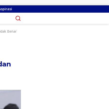
bernur Yulius Geser Femmy Suluh dan Deicy Paath di Jabatan B
idak Benar
dan