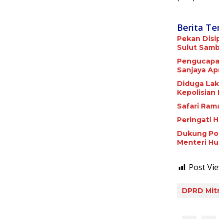
Berita Te
Pekan Disi
Sulut Samba
Pengucapan
Sanjaya Apr
Diduga Lak
Kepolisian
Safari Ram
Peringati 
Dukung Pos
Menteri Hu
Post Vie
DPRD Mit