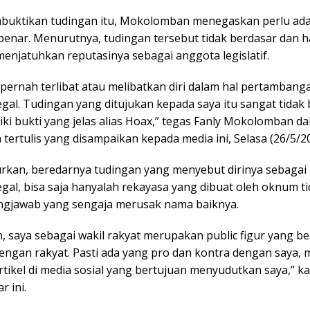
uktikan tudingan itu, Mokolomban menegaskan perlu ada
benar. Menurutnya, tudingan tersebut tidak berdasar dan 
enjatuhkan reputasinya sebagai anggota legislatif.
 pernah terlibat atau melibatkan diri dalam hal pertambang
gal. Tudingan yang ditujukan kepada saya itu sangat tidak
iki bukti yang jelas alias Hoax,” tegas Fanly Mokolomban d
tertulis yang disampaikan kepada media ini, Selasa (26/5/20
rkan, beredarnya tudingan yang menyebut dirinya sebagai
gal, bisa saja hanyalah rekayasa yang dibuat oleh oknum t
gjawab yang sengaja merusak nama baiknya.
, saya sebagai wakil rakyat merupakan public figur yang b
engan rakyat. Pasti ada yang pro dan kontra dengan saya,
rtikel di media sosial yang bertujuan menyudutkan saya,” k
r ini.