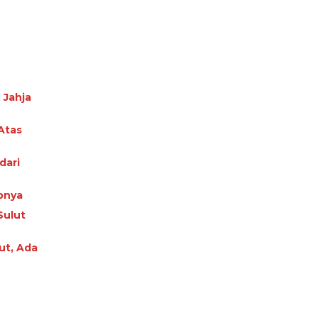
 Jahja
Atas
dari
pnya
Sulut
ut, Ada