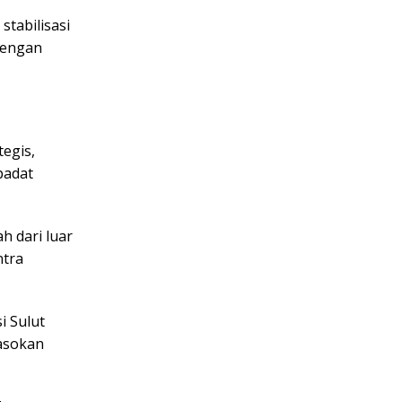
tabilisasi
dengan
egis,
padat
h dari luar
ntra
i Sulut
asokan