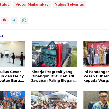
Sulut
Victor Mailangkay
Yulius Selvanus
ga
ulius Geser
Kinerja Progresif yang
Ini Pandanga
uh dan Deicy
Dibangun BSG Menjadi
Pesan Gubern
batan Baru,
Jawaban Paling Elegan
kepada Warg
donuwu
Atas Segala Kebisingan
Mulai dari Pe
i Kadis
Isu
Pengurus Hing
Praktis