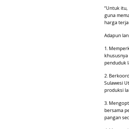
“Untuk itu
guna mema
harga terj
Adapun lang
1. Memperk
khususnya 
penduduk l
2. Berkoor
Sulawesi U
produksi la
3. Mengopti
bersama pe
pangan sec