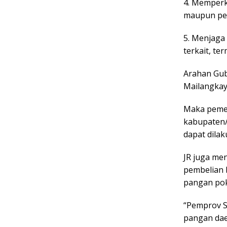
4. Memperk
maupun per
5. Menjaga 
terkait, te
Arahan Gub
Mailangkay 
Maka pemer
kabupaten/
dapat dilak
JR juga me
pembelian 
pangan pok
“Pemprov S
pangan dae