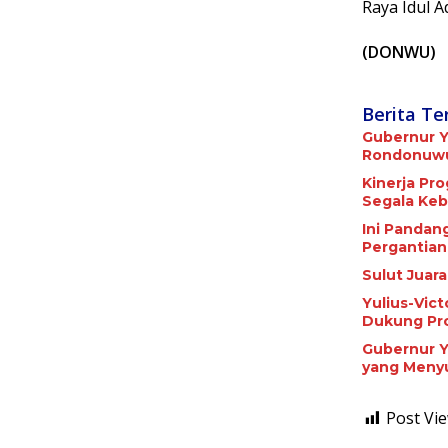
Raya Idul 
(DONWU)
Berita Te
Gubernur Y
Rondonuwu 
Kinerja Pr
Segala Keb
Ini Pandan
Pergantian
Sulut Juar
Yulius-Vic
Dukung Pr
Gubernur Y
yang Meny
Post Vie