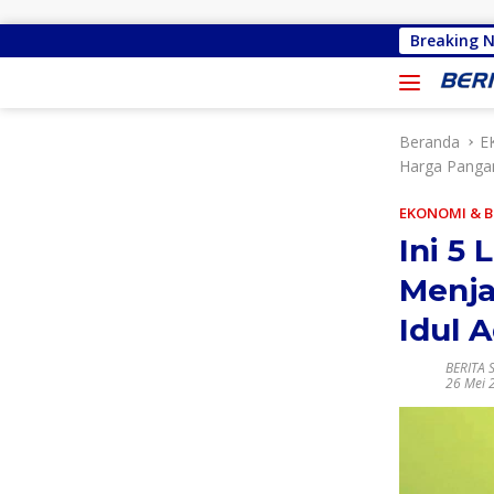
Langsung ke konten
Malu Bertemu Konstiuen, Gracia Y Oroh Minta Dina
Breaking 
Beranda
E
Harga Pangan
EKONOMI & B
Ini 5
Menja
Idul 
BERITA 
26 Mei 