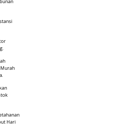
mbunan
stansi
tor
g.
tah
n Murah
a.
ukan
stok
ketahanan
ut Hari