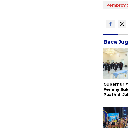
Pemprov 
Baca Ju
Gubernur Y
Femmy Sul
Paath di Ja
Jahja Ron
Promosi jad