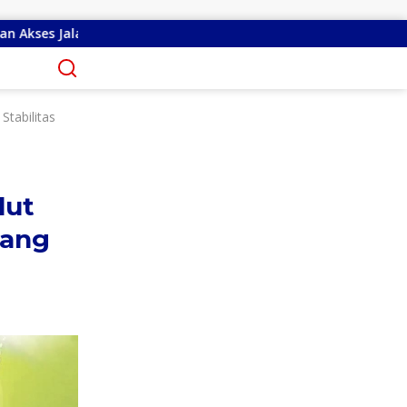
ndengan I
Priscilla Cindy Wurangian Serap Apirasi di K
Stabilitas
lut
lang