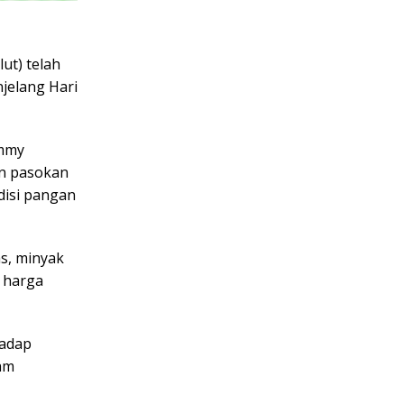
ut) telah
jelang Hari
emmy
n pasokan
disi pangan
as, minyak
n harga
hadap
am