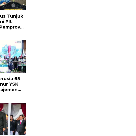
ius Tunjuk
ni Plt
 Pemprov
ng
rusia 65
nur YSK
najemen
asi dan
is