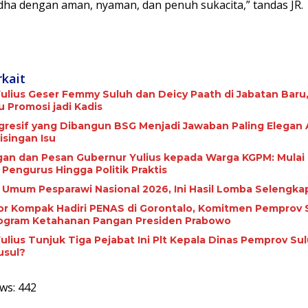
Adha dengan aman, nyaman, dan penuh sukacita,” tandas JR.
rkait
ulius Geser Femmy Suluh dan Deicy Paath di Jabatan Baru,
Promosi jadi Kadis
ogresif yang Dibangun BSG Menjadi Jawaban Paling Elegan 
isingan Isu
gan dan Pesan Gubernur Yulius kepada Warga KGPM: Mulai 
 Pengurus Hingga Politik Praktis
a Umum Pesparawi Nasional 2026, Ini Hasil Lomba Selengka
tor Kompak Hadiri PENAS di Gorontalo, Komitmen Pemprov 
ogram Ketahanan Pangan Presiden Prabowo
ulius Tunjuk Tiga Pejabat Ini Plt Kepala Dinas Pemprov Sul
usul?
ws:
442