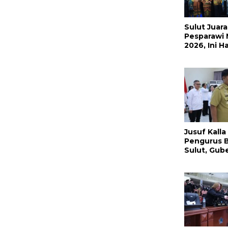
Sulut Jua
Pesparawi 
2026, Ini H
Selengkap
Jusuf Kalla
Pengurus B
Sulut, Gub
Sampaikan 