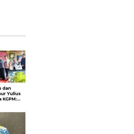
n dan
ur Yulius
a KGPM:
rgantian
ga Politik