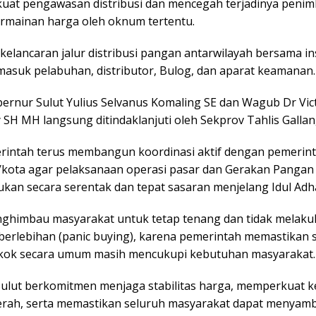
uat pengawasan distribusi dan mencegah terjadinya peni
mainan harga oleh oknum tertentu.
kelancaran jalur distribusi pangan antarwilayah bersama in
rmasuk pelabuhan, distributor, Bulog, dan aparat keamanan.
ernur Sulut Yulius Selvanus Komaling SE dan Wagub Dr Vic
SH MH langsung ditindaklanjuti oleh Sekprov Tahlis Gallan
intah terus membangun koordinasi aktif dengan pemerin
kota agar pelaksanaan operasi pasar dan Gerakan Panga
ukan secara serentak dan tepat sasaran menjelang Idul Adh
nghimbau masyarakat untuk tetap tenang dan tidak melak
berlebihan (panic buying), karena pemerintah memastikan 
ok secara umum masih mencukupi kebutuhan masyarakat.
ulut berkomitmen menjaga stabilitas harga, memperkuat 
rah, serta memastikan seluruh masyarakat dapat menyamb