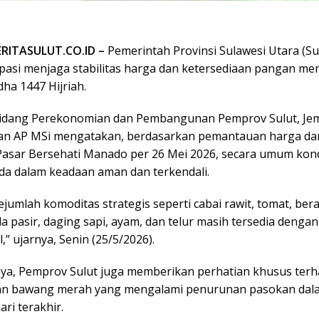
ERITASULUT.CO.ID –
Pemerintah Provinsi Sulawesi Utara (Sul
pasi menjaga stabilitas harga dan ketersediaan pangan men
dha 1447 Hijriah.
 Bidang Perekonomian dan Pembangunan Pemprov Sulut, J
n AP MSi mengatakan, berdasarkan pemantauan harga da
Pasar Bersehati Manado per 26 Mei 2026, secara umum kon
da dalam keadaan aman dan terkendali.
jumlah komoditas strategis seperti cabai rawit, tomat, ber
a pasir, daging sapi, ayam, dan telur masih tersedia denga
il,” ujarnya, Senin (25/5/2026).
ya, Pemprov Sulut juga memberikan perhatian khusus ter
an bawang merah yang mengalami penurunan pasokan dal
ri terakhir.