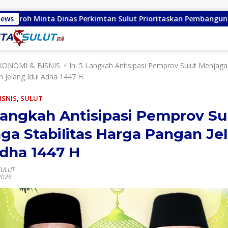
s Perkimtan Sulut Prioritaskan Pembangunan Akses Jalan di Ta
News
KONOMI & BISNIS
Ini 5 Langkah Antisipasi Pemprov Sulut Menjaga 
 Jelang Idul Adha 1447 H
ISNIS
,
SULUT
 Langkah Antisipasi Pemprov Su
ga Stabilitas Harga Pangan Je
Adha 1447 H
SULUT
2026