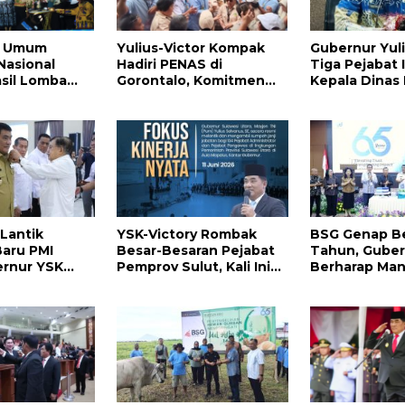
ra Umum
Yulius-Victor Kompak
Gubernur Yul
Nasional
Hadiri PENAS di
Tiga Pejabat I
asil Lomba
Gorontalo, Komitmen
Kepala Dinas
nya
Pemprov Sulut Dukung
Sulut, Ada ya
Program Ketahanan
Menyusul?
Pangan Presiden
Prabowo
 Lantik
YSK-Victory Rombak
BSG Genap Be
aru PMI
Besar-Besaran Pejabat
Tahun, Guber
ernur YSK
Pemprov Sulut, Kali Ini
Berharap Ma
Ini
Ada 134 Jabatan dan Ini
Terus Berinov
Daftarnya
Ekspansi Bisn