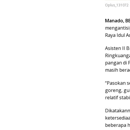
Oplus_131072
Manado, B
mengantisi
Raya Idul A
Asisten II
Ringkuanga
pangan di 
masih bera
“Pasokan se
goreng, gul
relatif stab
Dikatakann
ketersedia
beberapa ha