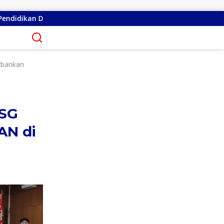
kan Warga
Serap Aspirasi di Minsel, Michaela E Parunt
rbankan
BSG
AN di