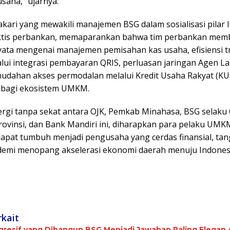
saha,” ujarnya.
ari yang mewakili manajemen BSG dalam sosialisasi pilar li
aktis perbankan, memaparankan bahwa tim perbankan mem
ata mengenai manajemen pemisahan kas usaha, efisiensi t
alui integrasi pembayaran QRIS, perluasan jaringan Agen La
udahan akses permodalan melalui Kredit Usaha Rakyat (KU
 bagi ekosistem UMKM.
nergi tanpa sekat antara OJK, Pemkab Minahasa, BSG selak
ovinsi, dan Bank Mandiri ini, diharapkan para pelaku UMK
apat tumbuh menjadi pengusaha yang cerdas finansial, ta
demi menopang akselerasi ekonomi daerah menuju Indones
rkait
ogresif yang Dibangun BSG Menjadi Jawaban Paling Elegan 