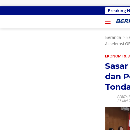
Langsung ke konten
Priscilla Cindy Wurangian Serap Apirasi di Kot
Breaking 
Beranda
E
Akselerasi 
EKONOMI & B
Sasar
dan P
Tond
BERITA 
27 Mei 