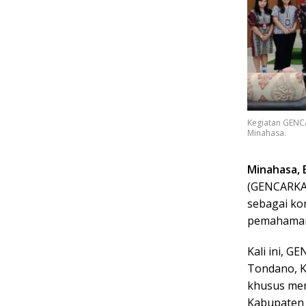
Kegiatan GENCA
Minahasa.
Minahasa, 
(GENCARKAN
sebagai ko
pemahaman 
Kali ini, G
Tondano, K
khusus men
Kabupaten 