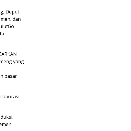
ng, Deputi
umen, dan
ulutGo
ta
NCARKAN
tameng yang
an pasar
olaborasi
duksi,
jemen