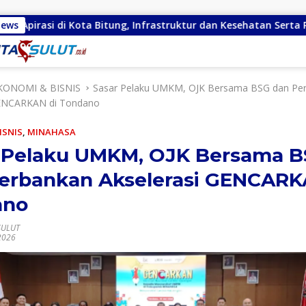
a Bitung, Infrastruktur dan Kesehatan Serta Pendidikan Dikeluh
News
KONOMI & BISNIS
Sasar Pelaku UMKM, OJK Bersama BSG dan Pe
GENCARKAN di Tondano
ISNIS
,
MINAHASA
 Pelaku UMKM, OJK Bersama 
erbankan Akselerasi GENCARK
ano
SULUT
2026