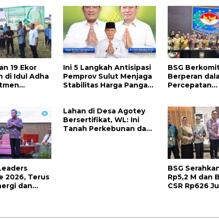
an Ini
Banding Atas Putusan
Ekspansi Bisn
PN Tondano
an 19 Ekor
Ini 5 Langkah Antisipasi
BSG Berkomit
 di Idul Adha
Pemprov Sulut Menjaga
Berperan dal
itmen
Stabilitas Harga Pangan
Percepatan
adisi Berbagi
Jelang Idul Adha 1447 H
Transformasi 
Keuangan Pe
Lahan di Desa Agotey
Daerah
Bersertifikat, WL: Ini
Tanah Perkebunan dan
Tidak Tercatat Sebagai
Kawasan Hutan Lindung
Leaders
BSG Serahkan
 2026, Terus
Rp5,2 M dan 
nergi dan
CSR Rp626 Ju
igital
Pemkot Goro