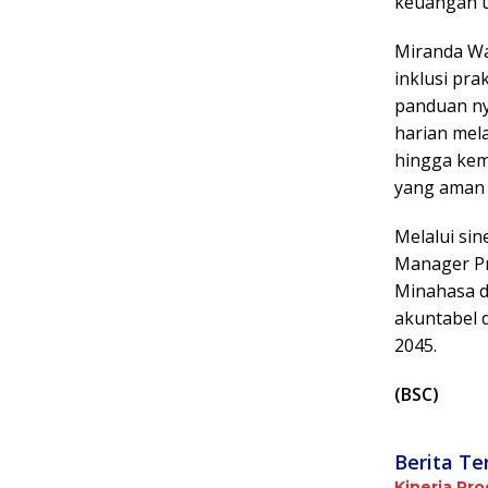
keuangan u
Miranda Wak
inklusi pr
panduan ny
harian mel
hingga kem
yang aman
Melalui si
Manager Pr
Minahasa d
akuntabel 
2045.
(BSC)
Berita Te
Kinerja Pr