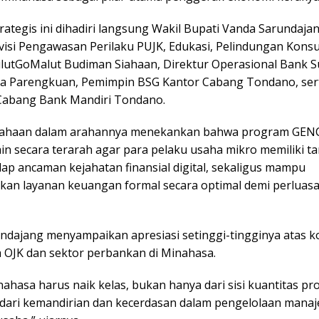
rategis ini dihadiri langsung Wakil Bupati Vanda Sarundaja
ivisi Pengawasan Perilaku PUJK, Edukasi, Pelindungan Kons
lutGoMalut Budiman Siahaan, Direktur Operasional Bank S
sa Parengkuan, Pemimpin BSG Kantor Cabang Tondano, ser
abang Bank Mandiri Tondano.
iahaan dalam arahannya menekankan bahwa program GE
ain secara terarah agar para pelaku usaha mikro memiliki 
ap ancaman kejahatan finansial digital, sekaligus mampu
an layanan keuangan formal secara optimal demi perluas
ndajang menyampaikan apresiasi setinggi-tingginya atas k
a OJK dan sektor perbankan di Minahasa.
hasa harus naik kelas, bukan hanya dari sisi kuantitas pro
a dari kemandirian dan kecerdasan dalam pengelolaan mana