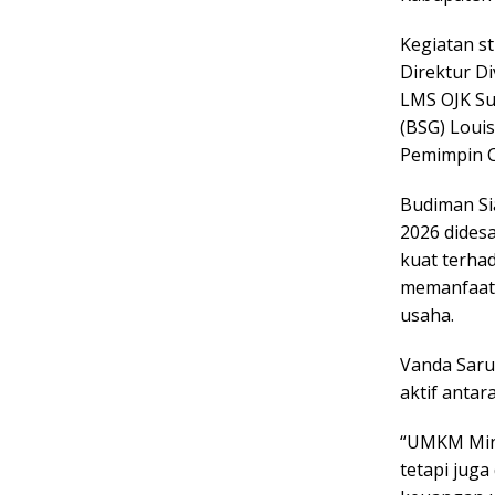
Kegiatan st
Direktur D
LMS OJK Su
(BSG) Loui
Pemimpin C
Budiman S
2026 dides
kuat terhad
memanfaatk
usaha.
Vanda Saru
aktif antar
“UMKM Mina
tetapi jug