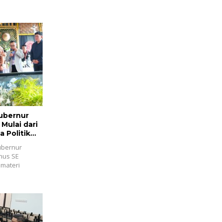
ubernur
Mulai dari
 Politik
ubernur
anus SE
 materi