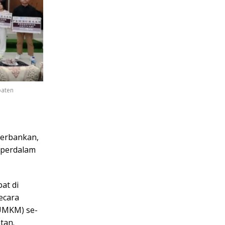
paten
perbankan,
mperdalam
at di
ecara
(UMKM) se-
tan.