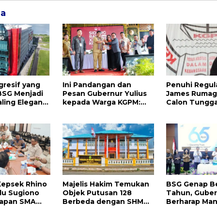
ga
gresif yang
Ini Pandangan dan
Penuhi Regula
BSG Menjadi
Pesan Gubernur Yulius
James Rumag
ling Elegan
kepada Warga KGPM:
Calon Tungga
a Kebisingan
Mulai dari Pergantian
Umum KGPM 2
Pengurus Hingga Politik
Praktis
Kepsek Rhino
Majelis Hakim Temukan
BSG Genap Be
lu Sugiono
Objek Putusan 128
Tahun, Guber
iapan SMA
Berbeda dengan SHM
Berharap Ma
antara
79, Ahli Waris Ajukan
Terus Berinov