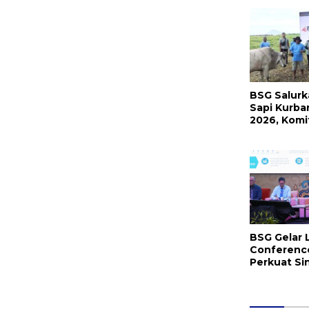
Langowan d
Arahannya
BSG Salurk
Sapi Kurban
2026, Kom
Menjaga Tr
BSG Gelar 
Conference
Perkuat Si
Keamanan D