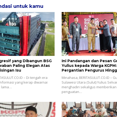
dasi untuk kamu
ogresif yang Dibangun BSG
Ini Pandangan dan Pesan G
waban Paling Elegan Atas
Yulius kepada Warga KGPM: 
isingan Isu
Pergantian Pengurus Hingga
Praktis
ASULUT.CO.ID – Di tengah era
Minahasa, BERITASULUT.CO.ID – G
nformasi yang kerap diwarnai
Sulawesi Utara (Sulut) Yulius Selv
u lama…
menghadiri sekaligus memberikan
penguatan…