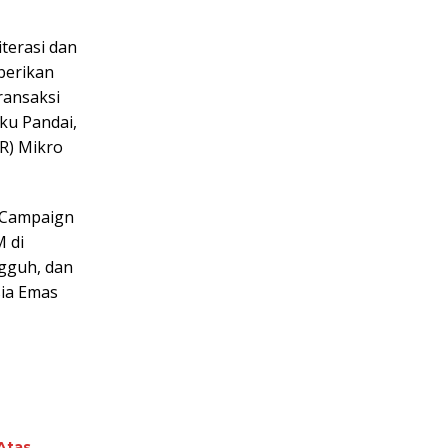
terasi dan
berikan
ransaksi
ku Pandai,
R) Mikro
u Campaign
M di
ngguh, dan
ia Emas
Atas