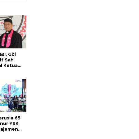
si, Gbl
it Sah
l Ketua
026-2031
rusia 65
nur YSK
najemen
asi dan