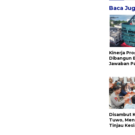
Baca Ju
Kinerja Pro
Dibangun 
Jawaban Pa
Atas Segal
Isu
Disambut 
Tuwo, Men
Tinjau Kes
Taruna Nus