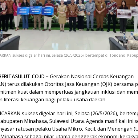
RKAN sukses digelar hari ini, Selasa (26/5/2026), bertempat di Tondano, Kabu
BERITASULUT.CO.ID –
Gerakan Nasional Cerdas Keuangan
) terus dilakukan Otoritas Jasa Keuangan (OJK) bersama 
mitmen kuat dalam memperluas jangkauan inklusi dan me
literasi keuangan bagi pelaku usaha daerah.
ENCARKAN sukses digelar hari ini, Selasa (26/5/2026), bertemp
abupaten Minahasa, Sulawesi Utara. Agenda masif kali ini s
yasar ratusan pelaku Usaha Mikro, Kecil, dan Menengah 
Minahasa sebagai pilar utama penggerak ekonomi kerakya