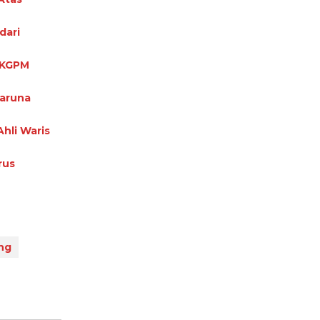
dari
 KGPM
Taruna
hli Waris
rus
ng