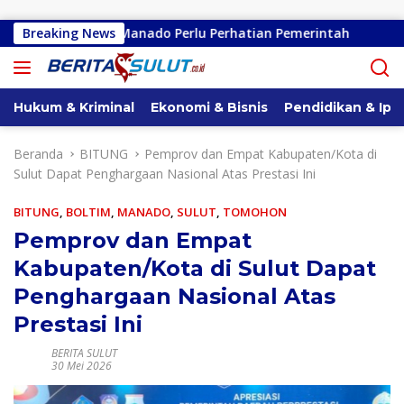
Langsung ke konten
-Kembes-Manado Perlu Perhatian Pemerintah
Breaking News
Remly Kan
Hukum & Kriminal
Ekonomi & Bisnis
Pendidikan & Ipt
Beranda
BITUNG
Pemprov dan Empat Kabupaten/Kota di
Sulut Dapat Penghargaan Nasional Atas Prestasi Ini
BITUNG
,
BOLTIM
,
MANADO
,
SULUT
,
TOMOHON
Pemprov dan Empat
Kabupaten/Kota di Sulut Dapat
Penghargaan Nasional Atas
Prestasi Ini
BERITA SULUT
30 Mei 2026