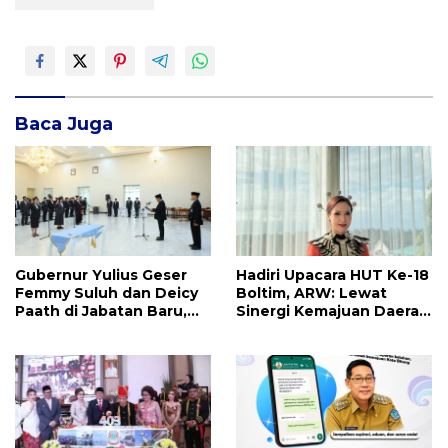
Baca Juga
Gubernur Yulius Geser
Hadiri Upacara HUT Ke-18
Femmy Suluh dan Deicy
Boltim, ARW: Lewat
Paath di Jabatan Baru,
Sinergi Kemajuan Daerah
Jahja Rondonuwu
Dapat Terwujud
Promosi jadi Kadis