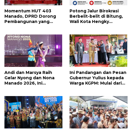
Momentum HUT 403
Potong Jalur Birokrasi
Manado, DPRD Dorong
Berbelit-belit di Bitung,
Pembangunan yang
Wali Kota Hengky
Semakin Maju, Inklusif,
Honandar Buka
dan Berkelanjutan
Pengaduan Warga Lewat
WA
Andi dan Marsya Raih
Ini Pandangan dan Pesan
Gelar Nyong dan Nona
Gubernur Yulius kepada
Manado 2026, Ini
Warga KGPM: Mulai dari
Pemenang Selengkapnya
Pergantian Pengurus
Hingga Politik Praktis