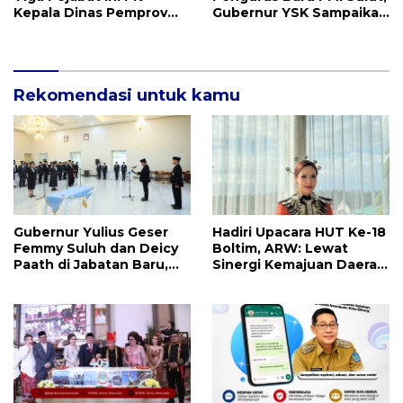
Kepala Dinas Pemprov
Gubernur YSK Sampaikan
Sulut, Ada yang
Ini
Menyusul?
Rekomendasi untuk kamu
Gubernur Yulius Geser
Hadiri Upacara HUT Ke-18
Femmy Suluh dan Deicy
Boltim, ARW: Lewat
Paath di Jabatan Baru,
Sinergi Kemajuan Daerah
Jahja Rondonuwu
Dapat Terwujud
Promosi jadi Kadis