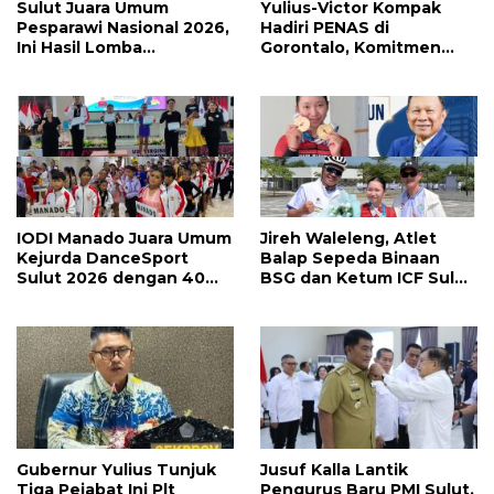
Sulut Juara Umum
Yulius-Victor Kompak
Pesparawi Nasional 2026,
Hadiri PENAS di
Ini Hasil Lomba
Gorontalo, Komitmen
Selengkapnya
Pemprov Sulut Dukung
Program Ketahanan
Pangan Presiden
Prabowo
IODI Manado Juara Umum
Jireh Waleleng, Atlet
Kejurda DanceSport
Balap Sepeda Binaan
Sulut 2026 dengan 40
BSG dan Ketum ICF Sulut
Medali, Mercy Lateka:
Revino Pepah Raih 2
Iven Lebih Besar Sudah
Medali di Jabar
Menanti
Gubernur Yulius Tunjuk
Jusuf Kalla Lantik
Tiga Pejabat Ini Plt
Pengurus Baru PMI Sulut,