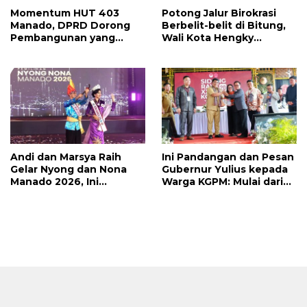
Momentum HUT 403
Potong Jalur Birokrasi
Manado, DPRD Dorong
Berbelit-belit di Bitung,
Pembangunan yang
Wali Kota Hengky
Semakin Maju, Inklusif,
Honandar Buka
dan Berkelanjutan
Pengaduan Warga Lewat
WA
Andi dan Marsya Raih
Ini Pandangan dan Pesan
Gelar Nyong dan Nona
Gubernur Yulius kepada
Manado 2026, Ini
Warga KGPM: Mulai dari
Pemenang Selengkapnya
Pergantian Pengurus
Hingga Politik Praktis