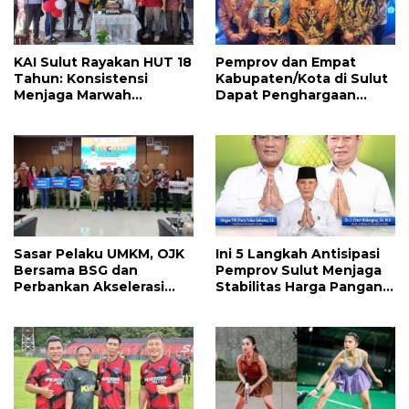
KAI Sulut Rayakan HUT 18
Pemprov dan Empat
Tahun: Konsistensi
Kabupaten/Kota di Sulut
Menjaga Marwah
Dapat Penghargaan
Advokat, Pejuang
Nasional Atas Prestasi Ini
Keadilan untuk Indonesia
Maju
Sasar Pelaku UMKM, OJK
Ini 5 Langkah Antisipasi
Bersama BSG dan
Pemprov Sulut Menjaga
Perbankan Akselerasi
Stabilitas Harga Pangan
GENCARKAN di Tondano
Jelang Idul Adha 1447 H