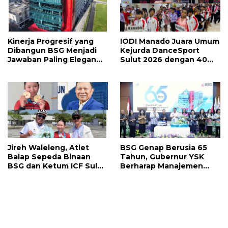
Kinerja Progresif yang
IODI Manado Juara Umum
Dibangun BSG Menjadi
Kejurda DanceSport
Jawaban Paling Elegan
Sulut 2026 dengan 40
Atas Segala Kebisingan
Medali, Mercy Lateka:
Isu
Iven Lebih Besar Sudah
Menanti
Jireh Waleleng, Atlet
BSG Genap Berusia 65
Balap Sepeda Binaan
Tahun, Gubernur YSK
BSG dan Ketum ICF Sulut
Berharap Manajemen
Revino Pepah Raih 2
Terus Berinovasi dan
Medali di Jabar
Ekspansi Bisnis