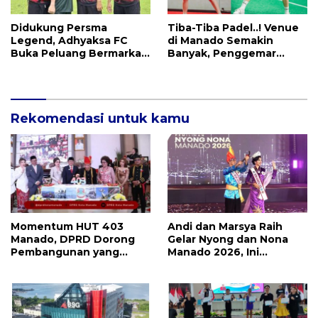
Didukung Persma
Tiba-Tiba Padel..! Venue
Legend, Adhyaksa FC
di Manado Semakin
Buka Peluang Bermarkas
Banyak, Penggemar
di Manado, CEO: Asal
Mayoritas Perempuan
Pemprov Sulut Serius!
Rekomendasi untuk kamu
Momentum HUT 403
Andi dan Marsya Raih
Manado, DPRD Dorong
Gelar Nyong dan Nona
Pembangunan yang
Manado 2026, Ini
Semakin Maju, Inklusif,
Pemenang Selengkapnya
dan Berkelanjutan