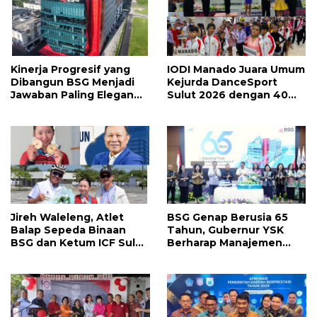
Kinerja Progresif yang
IODI Manado Juara Umum
Dibangun BSG Menjadi
Kejurda DanceSport
Jawaban Paling Elegan
Sulut 2026 dengan 40
Atas Segala Kebisingan
Medali, Mercy Lateka:
Isu
Iven Lebih Besar Sudah
Menanti
Jireh Waleleng, Atlet
BSG Genap Berusia 65
Balap Sepeda Binaan
Tahun, Gubernur YSK
BSG dan Ketum ICF Sulut
Berharap Manajemen
Revino Pepah Raih 2
Terus Berinovasi dan
Medali di Jabar
Ekspansi Bisnis