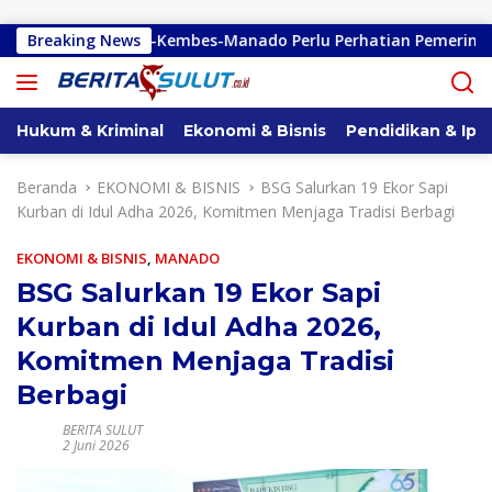
Langsung ke konten
an Tondano-Kembes-Manado Perlu Perhatian Pemerintah
Breaking News
Hukum & Kriminal
Ekonomi & Bisnis
Pendidikan & Ipt
Beranda
EKONOMI & BISNIS
BSG Salurkan 19 Ekor Sapi
Kurban di Idul Adha 2026, Komitmen Menjaga Tradisi Berbagi
EKONOMI & BISNIS
,
MANADO
BSG Salurkan 19 Ekor Sapi
Kurban di Idul Adha 2026,
Komitmen Menjaga Tradisi
Berbagi
BERITA SULUT
2 Juni 2026