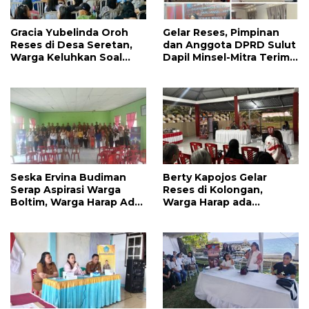
Gracia Yubelinda Oroh
Gelar Reses, Pimpinan
Reses di Desa Seretan,
dan Anggota DPRD Sulut
Warga Keluhkan Soal
Dapil Minsel-Mitra Terima
Perbaikkan Infrastruktur
Banyak Aspirasi
Jalan
Seska Ervina Budiman
Berty Kapojos Gelar
Serap Aspirasi Warga
Reses di Kolongan,
Boltim, Warga Harap Ada
Warga Harap ada
Dukungan Pengurusan
Bantuan Penerangan
IPR
Jalan dan UMKM