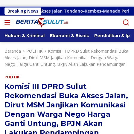
Langsung ke konten
h Sebut Akses Jalan Tondano-Kembes-Manado Perlu Perhatian P
Breaking News
Hukum & Kriminal
Ekonomi & Bisnis
Pendidikan & Ipt
Beranda
POLITIK
Komisi III DPRD Sulut Rekomendasi Buka
Akses Jalan, Dirut MSM Janjikan Komunikasi Dengan Warga
Nego Harga Ganti Untung, BPJN Akan Lakukan Pendampingan
POLITIK
Komisi III DPRD Sulut
Rekomendasi Buka Akses Jalan,
Dirut MSM Janjikan Komunikasi
Dengan Warga Nego Harga
Ganti Untung, BPJN Akan
Lakukan Pendampingan