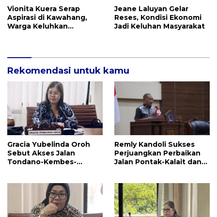
Vionita Kuera Serap
Jeane Laluyan Gelar
Aspirasi di Kawahang,
Reses, Kondisi Ekonomi
Warga Keluhkan
Jadi Keluhan Masyarakat
Infrastruktur Jalan Dan
Pendidikan
Rekomendasi untuk kamu
Gracia Yubelinda Oroh
Remly Kandoli Sukses
Sebut Akses Jalan
Perjuangkan Perbaikan
Tondano-Kembes-
Jalan Pontak-Kalait dan
Manado Perlu Perhatian
Amurang-Ratahan
Pemerintah