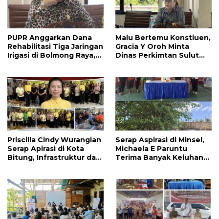
PUPR Anggarkan Dana
Malu Bertemu Konstiuen,
Rehabilitasi Tiga Jaringan
Gracia Y Oroh Minta
Irigasi di Bolmong Raya,
Dinas Perkimtan Sulut
Haslinda Rotinsulu Siap
Prioritaskan
Kawal
Pembangunan Akses
Jalan di Tandengan I
Priscilla Cindy Wurangian
Serap Aspirasi di Minsel,
Serap Apirasi di Kota
Michaela E Paruntu
Bitung, Infrastruktur dan
Terima Banyak Keluhan
Kesehatan Serta
Masyarakat
Pendidikan Dikeluhkan
Warga