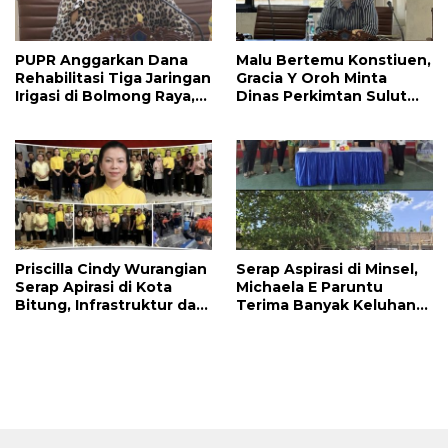
PUPR Anggarkan Dana
Malu Bertemu Konstiuen,
Rehabilitasi Tiga Jaringan
Gracia Y Oroh Minta
Irigasi di Bolmong Raya,
Dinas Perkimtan Sulut
Haslinda Rotinsulu Siap
Prioritaskan
Kawal
Pembangunan Akses
Jalan di Tandengan I
Priscilla Cindy Wurangian
Serap Aspirasi di Minsel,
Serap Apirasi di Kota
Michaela E Paruntu
Bitung, Infrastruktur dan
Terima Banyak Keluhan
Kesehatan Serta
Masyarakat
Pendidikan Dikeluhkan
Warga