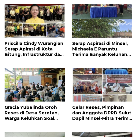
Kawal
Pembangunan Akses
Jalan di Tandengan I
Priscilla Cindy Wurangian
Serap Aspirasi di Minsel,
Serap Apirasi di Kota
Michaela E Paruntu
Bitung, Infrastruktur dan
Terima Banyak Keluhan
Kesehatan Serta
Masyarakat
Pendidikan Dikeluhkan
Warga
Gracia Yubelinda Oroh
Gelar Reses, Pimpinan
Reses di Desa Seretan,
dan Anggota DPRD Sulut
Warga Keluhkan Soal
Dapil Minsel-Mitra Terima
Perbaikkan Infrastruktur
Banyak Aspirasi
Jalan