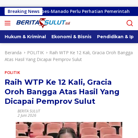
Langsung ke konten
ndano-Kembes-Manado Perlu Perhatian Pemerintah
Breaking News
Reml
Hukum & Kriminal
Ekonomi & Bisnis
Pendidikan & Ipt
Beranda
POLITIK
Raih WTP Ke 12 Kali, Gracia Oroh Bangga
Atas Hasil Yang Dicapai Pemprov Sulut
POLITIK
Raih WTP Ke 12 Kali, Gracia
Oroh Bangga Atas Hasil Yang
Dicapai Pemprov Sulut
BERITA SULUT
2 Juni 2026