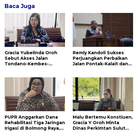
Baca Juga
Gracia Yubelinda Oroh
Remly Kandoli Sukses
Sebut Akses Jalan
Perjuangkan Perbaikan
Tondano-Kembes-
Jalan Pontak-Kalait dan
Manado Perlu Perhatian
Amurang-Ratahan
Pemerintah
PUPR Anggarkan Dana
Malu Bertemu Konstiuen,
Rehabilitasi Tiga Jaringan
Gracia Y Oroh Minta
Irigasi di Bolmong Raya,
Dinas Perkimtan Sulut
Haslinda Rotinsulu Siap
Prioritaskan