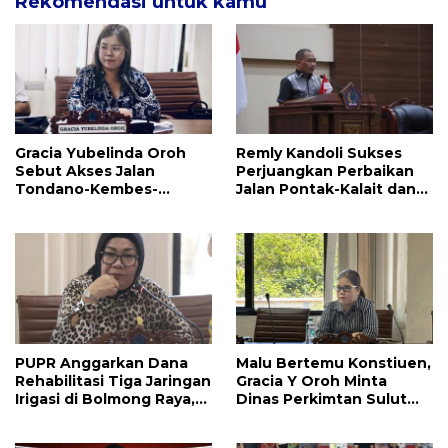
Rekomendasi untuk kamu
Gracia Yubelinda Oroh
Remly Kandoli Sukses
Sebut Akses Jalan
Perjuangkan Perbaikan
Tondano-Kembes-
Jalan Pontak-Kalait dan
Manado Perlu Perhatian
Amurang-Ratahan
Pemerintah
PUPR Anggarkan Dana
Malu Bertemu Konstiuen,
Rehabilitasi Tiga Jaringan
Gracia Y Oroh Minta
Irigasi di Bolmong Raya,
Dinas Perkimtan Sulut
Haslinda Rotinsulu Siap
Prioritaskan
Kawal
Pembangunan Akses