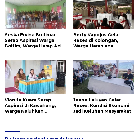
Seska Ervina Budiman
Berty Kapojos Gelar
Serap Aspirasi Warga
Reses di Kolongan,
Boltim, Warga Harap Ada
Warga Harap ada
Dukungan Pengurusan
Bantuan Penerangan
IPR
Jalan dan UMKM
Vionita Kuera Serap
Jeane Laluyan Gelar
Aspirasi di Kawahang,
Reses, Kondisi Ekonomi
Warga Keluhkan
Jadi Keluhan Masyarakat
Infrastruktur Jalan Dan
Pendidikan