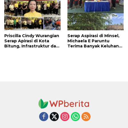
Jalan di Tandengan I
Priscilla Cindy Wurangian
Serap Aspirasi di Minsel,
Serap Apirasi di Kota
Michaela E Paruntu
Bitung, Infrastruktur dan
Terima Banyak Keluhan
Kesehatan Serta
Masyarakat
Pendidikan Dikeluhkan
Warga