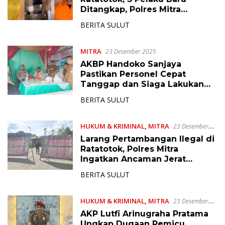
Ditangkap, Polres Mitra
Kantongi Identitas Pelaku
BERITA SULUT
Lainnya
MITRA
23 Desember 2025
AKBP Handoko Sanjaya
Pastikan Personel Cepat
Tanggap dan Siaga Lakukan
Pengamanan Nataru di Wilayah
BERITA SULUT
Mitra
HUKUM & KRIMINAL
,
MITRA
23 Desember
2025
Larang Pertambangan Ilegal di
Ratatotok, Polres Mitra
Ingatkan Ancaman Jerat
Hukum Jika Melanggar
BERITA SULUT
HUKUM & KRIMINAL
,
MITRA
23 Desember
2025
AKP Lutfi Arinugraha Pratama
Ungkap Dugaan Pemicu