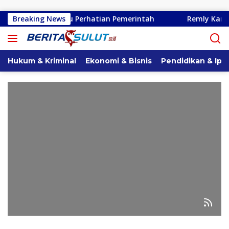
Langsung ke konten
nado Perlu Perhatian Pemerintah
Breaking News
Remly Kandoli Sukse
Hukum & Kriminal
Ekonomi & Bisnis
Pendidikan & Ipt