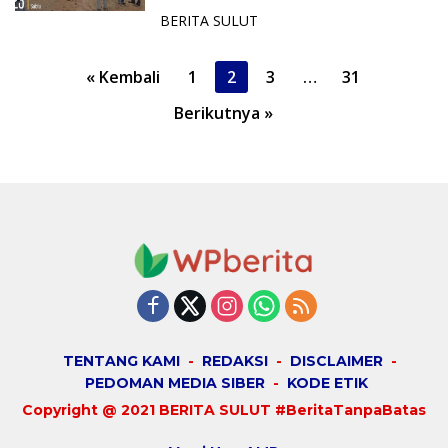
Penegakkan Hukum
BERITA SULUT
P
« Kembali
1
2
3
…
31
a
Berikutnya »
g
i
n
a
s
i
p
o
s
TENTANG KAMI
REDAKSI
DISCLAIMER
PEDOMAN MEDIA SIBER
KODE ETIK
Copyright @ 2021 BERITA SULUT #BeritaTanpaBatas