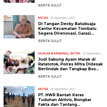
Kompol Pandelaki
BERITA SULUT
MITRA
30 September 2025
Di Tangan Decky Batubuaja
Kantor Kecamatan Tombatu
Segera Direnovasi, Garasi
Damkar Menyusul
BERITA SULUT
HUKUM & KRIMINAL
,
MITRA
29 September
2025
Judi Sabung Ayam Marak di
Ratatotok, Polres Mitra Didesak
Bertindak dan Tangkap Bos
Pemilik Lokasi
BERITA SULUT
MITRA
24 September 2025
PT. HWR Bantah Keras
Tuduhan Aktivis, Bongkar
Fakta dan Tantang