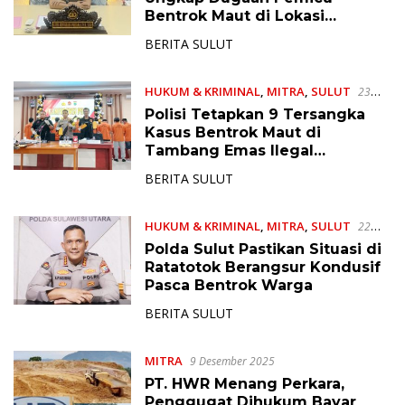
Bentrok Maut di Lokasi
Tambang Ratatotok
BERITA SULUT
HUKUM & KRIMINAL
,
MITRA
,
SULUT
23
Desember 2025
Polisi Tetapkan 9 Tersangka
Kasus Bentrok Maut di
Tambang Emas Ilegal
Ratatotok
BERITA SULUT
HUKUM & KRIMINAL
,
MITRA
,
SULUT
22
Desember 2025
Polda Sulut Pastikan Situasi di
Ratatotok Berangsur Kondusif
Pasca Bentrok Warga
BERITA SULUT
MITRA
9 Desember 2025
PT. HWR Menang Perkara,
Penggugat Dihukum Bayar