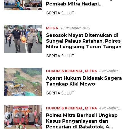
Pemkab Mitra Hadapi
Pemotongan Dana Transfer
BERITA SULUT
MITRA
10 November 2025
Sesosok Mayat Ditemukan di
Sungai Palaus Ratahan, Polres
Mitra Langsung Turun Tangan
BERITA SULUT
HUKUM & KRIMINAL
,
MITRA
8 November
2025
Aparat Hukum Didesak Segera
Tangkap Kiki Mewo
BERITA SULUT
HUKUM & KRIMINAL
,
MITRA
4 November
2025
Polres Mitra Berhasil Ungkap
Kasus Penganiayaan dan
Pencurian di Ratatotok, 4