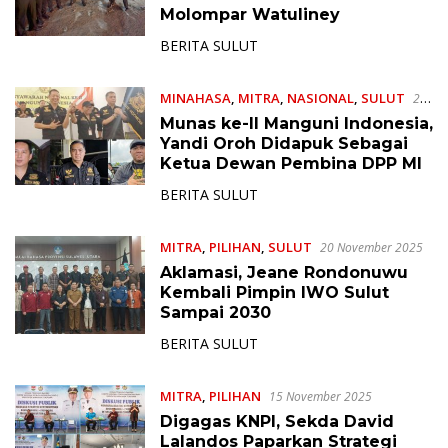
Molompar Watuliney
BERITA SULUT
MINAHASA
,
MITRA
,
NASIONAL
,
SULUT
23
November 2025
Munas ke-II Manguni Indonesia,
Yandi Oroh Didapuk Sebagai
Ketua Dewan Pembina DPP MI
BERITA SULUT
MITRA
,
PILIHAN
,
SULUT
20 November 2025
Aklamasi, Jeane Rondonuwu
Kembali Pimpin IWO Sulut
Sampai 2030
BERITA SULUT
MITRA
,
PILIHAN
15 November 2025
Digagas KNPI, Sekda David
Lalandos Paparkan Strategi