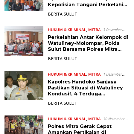
Kepolisian Tangani Perkelahian
di Watuliney-Molompar
BERITA SULUT
HUKUM & KRIMINAL
,
MITRA
3 Desember
2025
Perkelahian Antar Kelompok di
Watuliney-Molompar, Polda
Sulut Bersama Polres Mitra
Tetapkan 10 Tersangka
BERITA SULUT
HUKUM & KRIMINAL
,
MITRA
1 Desember
2025
Kapolres Handoko Sanjaya
Pastikan Situasi di Watuliney
Kondusif, 4 Terduga
Diamankan
BERITA SULUT
HUKUM & KRIMINAL
,
MITRA
30 November
2025
Polres Mitra Gerak Cepat
Amankan Pertikaian di