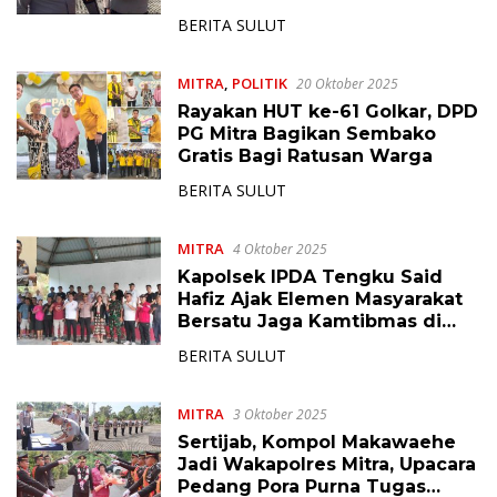
Semakin Cepat, Responsif dan
BERITA SULUT
Humanis
MITRA
,
POLITIK
20 Oktober 2025
Rayakan HUT ke-61 Golkar, DPD
PG Mitra Bagikan Sembako
Gratis Bagi Ratusan Warga
BERITA SULUT
MITRA
4 Oktober 2025
Kapolsek IPDA Tengku Said
Hafiz Ajak Elemen Masyarakat
Bersatu Jaga Kamtibmas di
Ratatotok
BERITA SULUT
MITRA
3 Oktober 2025
Sertijab, Kompol Makawaehe
Jadi Wakapolres Mitra, Upacara
Pedang Pora Purna Tugas