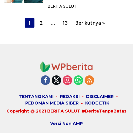
Bimbingan Tuhan
BERITA SULUT
P
1
2
…
13
Berikutnya »
a
g
i
n
a
s
i
p
o
TENTANG KAMI
REDAKSI
DISCLAIMER
PEDOMAN MEDIA SIBER
KODE ETIK
s
Copyright @ 2021 BERITA SULUT #BeritaTanpaBatas
Versi Non AMP