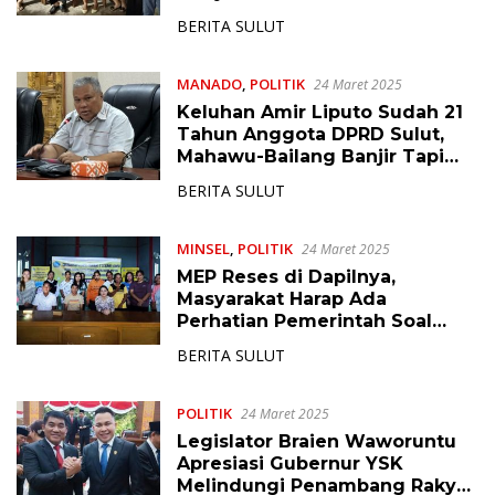
BERITA SULUT
MANADO
,
POLITIK
24 Maret 2025
Keluhan Amir Liputo Sudah 21
Tahun Anggota DPRD Sulut,
Mahawu-Bailang Banjir Tapi
Tidak Ada Perhatian
BERITA SULUT
MINSEL
,
POLITIK
24 Maret 2025
MEP Reses di Dapilnya,
Masyarakat Harap Ada
Perhatian Pemerintah Soal
Captikus dan Nilam
BERITA SULUT
POLITIK
24 Maret 2025
Legislator Braien Waworuntu
Apresiasi Gubernur YSK
Melindungi Penambang Rakyat