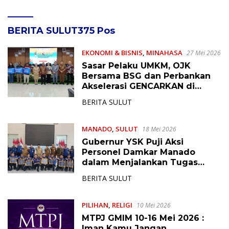
BERITA SULUT
375 Pos
EKONOMI & BISNIS
,
MINAHASA
27 Mei 2026
Sasar Pelaku UMKM, OJK
Bersama BSG dan Perbankan
Akselerasi GENCARKAN di
Tondano
BERITA SULUT
MANADO
,
SULUT
18 Mei 2026
Gubernur YSK Puji Aksi
Personel Damkar Manado
dalam Menjalankan Tugas
Pelayanan Publik
BERITA SULUT
PILIHAN
,
RELIGI
10 Mei 2026
MTPJ GMIM 10-16 Mei 2026 :
Iman Kamu Jangan