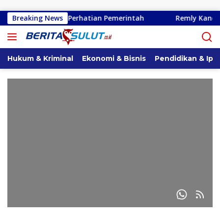
Langsung ke konten
nado Perlu Perhatian Pemerintah
Breaking News
Remly Kandoli Sukses
Hukum & Kriminal
Ekonomi & Bisnis
Pendidikan & Ipt